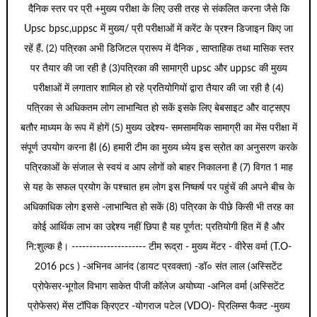
दैनिक स्तर पर प्री +मुख्य परीक्षा के लिए उसी तरह से संकलित करना जैसे कि
Upsc bpsc,uppsc में मुख्य/ प्री परीक्षाओं में करेंट के प्रश्न डिजाइन किए जा
रहें हैं. (2) पत्रिका अभी डिजिटल प्रारूप में दैनिक , साप्ताहिक तथा मासिक स्तर
पर तैयार की जा रही है (3)पत्रिका की सामाग्री upsc और uppsc की मुख्य
परीक्षाओं में लगातार शामिल हो रहे प्रतियोगियों द्वारा तैयार की जा रही है (4)
पत्रिका से अधिकतम लोग लाभान्वित हो सकें इसके लिए बेबसाइट और वाट्सएप
बतौर माध्यम के रूप में होगें (5) मुख्य उद्देश्य- समसामयिक सामाग्री का मेंस परीक्षा में
संपूर्ण उपयोग करना हैl (6) हमारी टीम का मुख्य ध्येय इस स्रोत का अनुसरण करके
पत्रिकाओं के संजाल से स्वयं व आप लोगों को बाहर निकालना है (7) विगत 1 माह
से यह के सफल प्रयोग के पश्चात हम लोग इस निष्कर्ष पर पहुंचें की अपने बीच के
अधिकाधिक लोग इससे -लाभान्वित हो सकें (8) पत्रिका के पीछे किसी भी तरह का
कोई आर्थिक लाभ का उद्देश्य नहीं छिपा है यह पूर्णत: प्रतियोगी हित में है और
नि:शुल्क है। --------------------- टीम रूद्रा - मुख्य मेंटर - वीरेेस वर्मा (T.O-
2016 pcs ) -अभिनव आनंद (डायट प्रवक्ता) -डॉ० संत लाल (अस्सिटेंट
प्रोफेसर-भूगोल विभाग साकेत पीजी कॉलेज अयोघ्या -अनिल वर्मा (अस्सिटेंट
प्रोफेसर) मेंस टॉपिक क्रिएटर -योगराज पटेल (VDO)- प्रिलिम्स फैक्ट -मुख्य