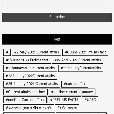
Tags
#
#2 May 2021 Current affairs
#8 June 2021 Prelims fact
#18 June 2021 Prelims fact
#19 April 2021 Current affairs
#21January2021 current affairs
#22JanuaryCurrentaffairs
#23January2021Current affairs
#25 January 2021 Current affairs
#currentaffair
#Current affairs one liner
#onelinercurrent23january
#oneliner Current affairs
#PRELIMS FACTS
#UPSC
#अरुणाचल प्रदेश में चीन के नए गाँव
#इबोला वायरस