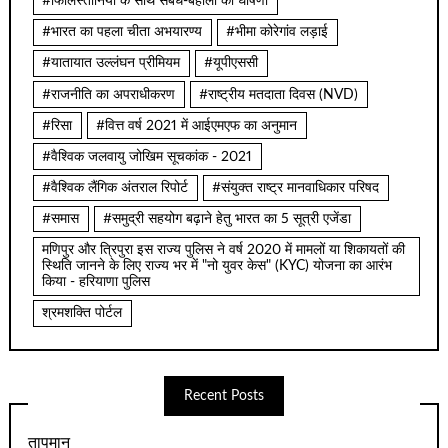
#फिलिस्तीनियों के साथ संबंध-बहाली की घोषणा
#भारत का पहला चीता अभयारण्य
#भीमा कोरेगांव लड़ाई
#यातायात उल्लंघन प्रीमियम
#यूपीएससी
#राजनीति का अपराधीकरण
#राष्ट्रीय मतदाता दिवस (NVD)
#रिसा
#वित्त वर्ष 2021 में आईएमएफ का अनुमान
#वैश्विक जलवायु जोखिम सूचकांक - 2021
#वैश्विक लैंगिक अंतराल रिपोर्ट
#संयुक्त राष्ट्र मानवाधिकार परिषद
#समास
#समुद्री सहयोग बढ़ाने हेतु भारत का 5 सूत्री एजेंडा
मणिपुर और त्रिपुरा इस राज्य पुलिस ने वर्ष 2020 में मामलों या शिकायतों की
स्थिति जानने के लिए राज्य भर में "नो युवर केस" (KYC) योजना का आरंभ
किया - हरियाणा पुलिस
श्रमशक्ति पोर्टल
Recent Posts
तापमान