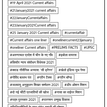
#19 April 2021 Current affairs
#21January2021 current affairs
#22JanuaryCurrentaffairs
#23January2021Current affairs
#25 January 2021 Current affairs
#currentaffair
#Current affairs one liner
#onelinercurrent23january
#oneliner Current affairs
#PRELIMS FACTS
#UPSC
#अरुणाचल प्रदेश में चीन के नए गाँव
#इबोला वायरस
#किशोर न्याय संशोधन विधेयक 2021
#क्वाड नौसैनिक अभ्यास: ‘सी ड्रैगन’
#खेलो इंडिया यूथ गेम्स
#गोविंद बल्लभ पंत
#ग्रीन टैक्स
#ग्रीन बॉण्ड
#जलवायु अनुकूलन शिखर सम्मेलन 2021
#डीप ओशन मिशन
#दो नई चींटी प्रजातियों की खोज
#नासा का वाईपर मिशन
#पद्म पुरस्कार 2021
#पारगमन उन्मुख विकास