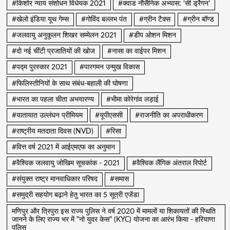
#किशोर न्याय संशोधन विधेयक 2021
#क्वाड नौसैनिक अभ्यास: ‘सी ड्रैगन’
#खेलो इंडिया यूथ गेम्स
#गोविंद बल्लभ पंत
#ग्रीन टैक्स
#ग्रीन बॉण्ड
#जलवायु अनुकूलन शिखर सम्मेलन 2021
#डीप ओशन मिशन
#दो नई चींटी प्रजातियों की खोज
#नासा का वाईपर मिशन
#पद्म पुरस्कार 2021
#पारगमन उन्मुख विकास
#फिलिस्तीनियों के साथ संबंध-बहाली की घोषणा
#भारत का पहला चीता अभयारण्य
#भीमा कोरेगांव लड़ाई
#यातायात उल्लंघन प्रीमियम
#यूपीएससी
#राजनीति का अपराधीकरण
#राष्ट्रीय मतदाता दिवस (NVD)
#रिसा
#वित्त वर्ष 2021 में आईएमएफ का अनुमान
#वैश्विक जलवायु जोखिम सूचकांक - 2021
#वैश्विक लैंगिक अंतराल रिपोर्ट
#संयुक्त राष्ट्र मानवाधिकार परिषद
#समास
#समुद्री सहयोग बढ़ाने हेतु भारत का 5 सूत्री एजेंडा
मणिपुर और त्रिपुरा इस राज्य पुलिस ने वर्ष 2020 में मामलों या शिकायतों की स्थिति
जानने के लिए राज्य भर में "नो युवर केस" (KYC) योजना का आरंभ किया - हरियाणा
पुलिस