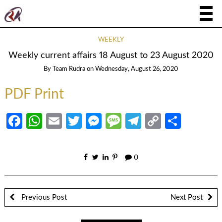
WEEKLY
Weekly current affairs 18 August to 23 August 2020
By
Team Rudra
on
Wednesday, August 26, 2020
PDF Print
Facebook
WhatsApp
Email
Twitter
Messenger
Message
Telegram
Copy
Share
Link
0
Previous Post
Next Post