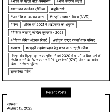
#भारत का पहला चीता अभयारण्य
#भीमा कोरेगांव लड़ाई
#यातायात उल्लंघन प्रीमियम
#यूपीएससी
#राजनीति का अपराधीकरण
#राष्ट्रीय मतदाता दिवस (NVD)
#रिसा
#वित्त वर्ष 2021 में आईएमएफ का अनुमान
#वैश्विक जलवायु जोखिम सूचकांक - 2021
#वैश्विक लैंगिक अंतराल रिपोर्ट
#संयुक्त राष्ट्र मानवाधिकार परिषद
#समास
#समुद्री सहयोग बढ़ाने हेतु भारत का 5 सूत्री एजेंडा
मणिपुर और त्रिपुरा इस राज्य पुलिस ने वर्ष 2020 में मामलों या शिकायतों की
स्थिति जानने के लिए राज्य भर में "नो युवर केस" (KYC) योजना का आरंभ
किया - हरियाणा पुलिस
श्रमशक्ति पोर्टल
Recent Posts
तापमान
August 15, 2025