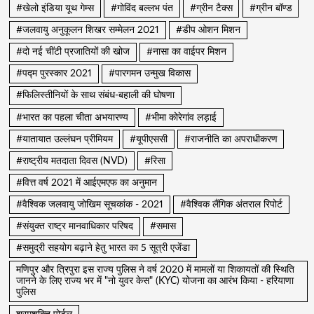
#खेलो इंडिया यूथ गेम्स
#गोविंद बल्लभ पंत
#ग्रीन टैक्स
#ग्रीन बॉण्ड
#जलवायु अनुकूलन शिखर सम्मेलन 2021
#डीप ओशन मिशन
#दो नई चींटी प्रजातियों की खोज
#नासा का वाईपर मिशन
#पद्म पुरस्कार 2021
#पारगमन उन्मुख विकास
#फिलिस्तीनियों के साथ संबंध-बहाली की घोषणा
#भारत का पहला चीता अभयारण्य
#भीमा कोरेगांव लड़ाई
#यातायात उल्लंघन प्रीमियम
#यूपीएससी
#राजनीति का अपराधीकरण
#राष्ट्रीय मतदाता दिवस (NVD)
#रिसा
#वित्त वर्ष 2021 में आईएमएफ का अनुमान
#वैश्विक जलवायु जोखिम सूचकांक - 2021
#वैश्विक लैंगिक अंतराल रिपोर्ट
#संयुक्त राष्ट्र मानवाधिकार परिषद
#समास
#समुद्री सहयोग बढ़ाने हेतु भारत का 5 सूत्री एजेंडा
मणिपुर और त्रिपुरा इस राज्य पुलिस ने वर्ष 2020 में मामलों या शिकायतों की स्थिति
जानने के लिए राज्य भर में "नो युवर केस" (KYC) योजना का आरंभ किया - हरियाणा
पुलिस