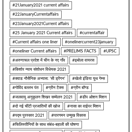
#21January2021 current affairs
#22JanuaryCurrentaffairs
#23January2021Current affairs
#25 January 2021 Current affairs
#currentaffair
#Current affairs one liner
#onelinercurrent23january
#oneliner Current affairs
#PRELIMS FACTS
#UPSC
#अरुणाचल प्रदेश में चीन के नए गाँव
#इबोला वायरस
#किशोर न्याय संशोधन विधेयक 2021
#क्वाड नौसैनिक अभ्यास: ‘सी ड्रैगन’
#खेलो इंडिया यूथ गेम्स
#गोविंद बल्लभ पंत
#ग्रीन टैक्स
#ग्रीन बॉण्ड
#जलवायु अनुकूलन शिखर सम्मेलन 2021
#डीप ओशन मिशन
#दो नई चींटी प्रजातियों की खोज
#नासा का वाईपर मिशन
#पद्म पुरस्कार 2021
#पारगमन उन्मुख विकास
#फिलिस्तीनियों के साथ संबंध-बहाली की घोषणा