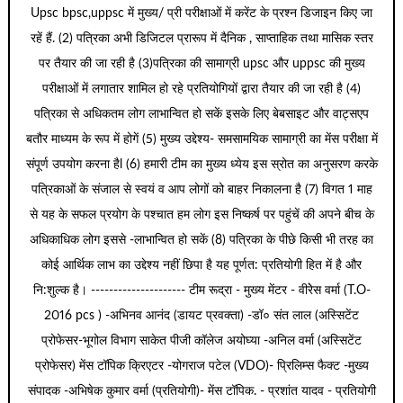
Upsc bpsc,uppsc में मुख्य/ प्री परीक्षाओं में करेंट के प्रश्न डिजाइन किए जा
रहें हैं. (2) पत्रिका अभी डिजिटल प्रारूप में दैनिक , साप्ताहिक तथा मासिक स्तर
पर तैयार की जा रही है (3)पत्रिका की सामाग्री upsc और uppsc की मुख्य
परीक्षाओं में लगातार शामिल हो रहे प्रतियोगियों द्वारा तैयार की जा रही है (4)
पत्रिका से अधिकतम लोग लाभान्वित हो सकें इसके लिए बेबसाइट और वाट्सएप
बतौर माध्यम के रूप में होगें (5) मुख्य उद्देश्य- समसामयिक सामाग्री का मेंस परीक्षा में
संपूर्ण उपयोग करना हैl (6) हमारी टीम का मुख्य ध्येय इस स्रोत का अनुसरण करके
पत्रिकाओं के संजाल से स्वयं व आप लोगों को बाहर निकालना है (7) विगत 1 माह
से यह के सफल प्रयोग के पश्चात हम लोग इस निष्कर्ष पर पहुंचें की अपने बीच के
अधिकाधिक लोग इससे -लाभान्वित हो सकें (8) पत्रिका के पीछे किसी भी तरह का
कोई आर्थिक लाभ का उद्देश्य नहीं छिपा है यह पूर्णत: प्रतियोगी हित में है और
नि:शुल्क है। --------------------- टीम रूद्रा - मुख्य मेंटर - वीरेेस वर्मा (T.O-
2016 pcs ) -अभिनव आनंद (डायट प्रवक्ता) -डॉ० संत लाल (अस्सिटेंट
प्रोफेसर-भूगोल विभाग साकेत पीजी कॉलेज अयोघ्या -अनिल वर्मा (अस्सिटेंट
प्रोफेसर) मेंस टॉपिक क्रिएटर -योगराज पटेल (VDO)- प्रिलिम्स फैक्ट -मुख्य
संपादक -अभिषेक कुमार वर्मा (प्रतियोगी)- मेंस टॉपिक. - प्रशांत यादव - प्रतियोगी