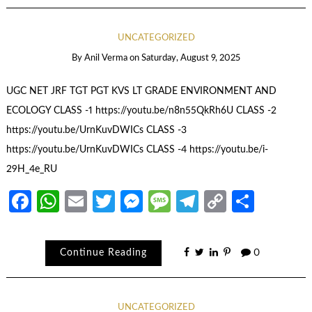
UNCATEGORIZED
By
Anil Verma
on
Saturday, August 9, 2025
UGC NET JRF TGT PGT KVS LT GRADE ENVIRONMENT AND
ECOLOGY CLASS -1 https://youtu.be/n8n55QkRh6U CLASS -2
https://youtu.be/UrnKuvDWICs CLASS -3
https://youtu.be/UrnKuvDWICs CLASS -4 https://youtu.be/i-
29H_4e_RU
Facebook
WhatsApp
Email
Twitter
Messenger
Message
Telegram
Copy
Share
Link
Continue Reading
0
UNCATEGORIZED