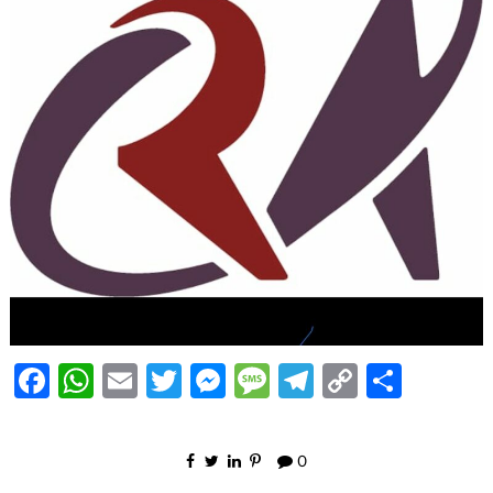
Facebook
WhatsApp
Email
Twitter
Messenger
Message
Telegram
Copy
Share
Link
0