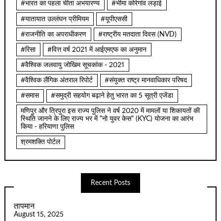
#भारत का पहला चीता अभयारण्य
#भीमा कोरेगांव लड़ाई
#यातायात उल्लंघन प्रीमियम
#यूपीएससी
#राजनीति का अपराधीकरण
#राष्ट्रीय मतदाता दिवस (NVD)
#रिसा
#वित्त वर्ष 2021 में आईएमएफ का अनुमान
#वैश्विक जलवायु जोखिम सूचकांक - 2021
#वैश्विक लैंगिक अंतराल रिपोर्ट
#संयुक्त राष्ट्र मानवाधिकार परिषद
#समास
#समुद्री सहयोग बढ़ाने हेतु भारत का 5 सूत्री एजेंडा
मणिपुर और त्रिपुरा इस राज्य पुलिस ने वर्ष 2020 में मामलों या शिकायतों की
स्थिति जानने के लिए राज्य भर में "नो युवर केस" (KYC) योजना का आरंभ
किया - हरियाणा पुलिस
श्रमशक्ति पोर्टल
Recent Posts
तापमान
August 15, 2025