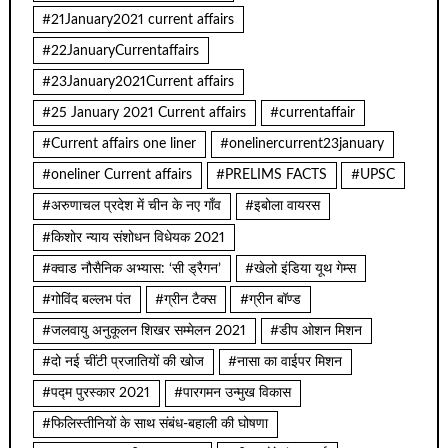
#21January2021 current affairs
#22JanuaryCurrentaffairs
#23January2021Current affairs
#25 January 2021 Current affairs
#currentaffair
#Current affairs one liner
#onelinercurrent23january
#oneliner Current affairs
#PRELIMS FACTS
#UPSC
#अरुणाचल प्रदेश में चीन के नए गाँव
#इबोला वायरस
#किशोर न्याय संशोधन विधेयक 2021
#क्वाड नौसैनिक अभ्यास: ‘सी ड्रैगन’
#खेलो इंडिया यूथ गेम्स
#गोविंद बल्लभ पंत
#ग्रीन टैक्स
#ग्रीन बॉण्ड
#जलवायु अनुकूलन शिखर सम्मेलन 2021
#डीप ओशन मिशन
#दो नई चींटी प्रजातियों की खोज
#नासा का वाईपर मिशन
#पद्म पुरस्कार 2021
#पारगमन उन्मुख विकास
#फिलिस्तीनियों के साथ संबंध-बहाली की घोषणा