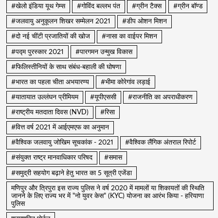
#खेलो इंडिया यूथ गेम्स
#गोविंद बल्लभ पंत
#ग्रीन टैक्स
#ग्रीन बॉण्ड
#जलवायु अनुकूलन शिखर सम्मेलन 2021
#डीप ओशन मिशन
#दो नई चींटी प्रजातियों की खोज
#नासा का वाईपर मिशन
#पद्म पुरस्कार 2021
#पारगमन उन्मुख विकास
#फिलिस्तीनियों के साथ संबंध-बहाली की घोषणा
#भारत का पहला चीता अभयारण्य
#भीमा कोरेगांव लड़ाई
#यातायात उल्लंघन प्रीमियम
#यूपीएससी
#राजनीति का अपराधीकरण
#राष्ट्रीय मतदाता दिवस (NVD)
#रिसा
#वित्त वर्ष 2021 में आईएमएफ का अनुमान
#वैश्विक जलवायु जोखिम सूचकांक - 2021
#वैश्विक लैंगिक अंतराल रिपोर्ट
#संयुक्त राष्ट्र मानवाधिकार परिषद
#समास
#समुद्री सहयोग बढ़ाने हेतु भारत का 5 सूत्री एजेंडा
मणिपुर और त्रिपुरा इस राज्य पुलिस ने वर्ष 2020 में मामलों या शिकायतों की स्थिति
जानने के लिए राज्य भर में "नो युवर केस" (KYC) योजना का आरंभ किया - हरियाणा
पुलिस