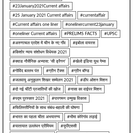
#23January2021Current affairs
#25 January 2021 Current affairs
#currentaffair
#Current affairs one liner
#onelinercurrent23january
#oneliner Current affairs
#PRELIMS FACTS
#UPSC
#अरुणाचल प्रदेश में चीन के नए गाँव
#इबोला वायरस
#किशोर न्याय संशोधन विधेयक 2021
#क्वाड नौसैनिक अभ्यास: ‘सी ड्रैगन’
#खेलो इंडिया यूथ गेम्स
#गोविंद बल्लभ पंत
#ग्रीन टैक्स
#ग्रीन बॉण्ड
#जलवायु अनुकूलन शिखर सम्मेलन 2021
#डीप ओशन मिशन
#दो नई चींटी प्रजातियों की खोज
#नासा का वाईपर मिशन
#पद्म पुरस्कार 2021
#पारगमन उन्मुख विकास
#फिलिस्तीनियों के साथ संबंध-बहाली की घोषणा
#भारत का पहला चीता अभयारण्य
#भीमा कोरेगांव लड़ाई
#यातायात उल्लंघन प्रीमियम
#यूपीएससी