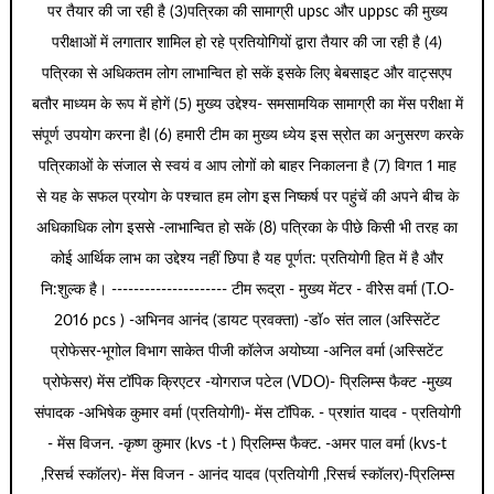
पर तैयार की जा रही है (3)पत्रिका की सामाग्री upsc और uppsc की मुख्य
परीक्षाओं में लगातार शामिल हो रहे प्रतियोगियों द्वारा तैयार की जा रही है (4)
पत्रिका से अधिकतम लोग लाभान्वित हो सकें इसके लिए बेबसाइट और वाट्सएप
बतौर माध्यम के रूप में होगें (5) मुख्य उद्देश्य- समसामयिक सामाग्री का मेंस परीक्षा में
संपूर्ण उपयोग करना हैl (6) हमारी टीम का मुख्य ध्येय इस स्रोत का अनुसरण करके
पत्रिकाओं के संजाल से स्वयं व आप लोगों को बाहर निकालना है (7) विगत 1 माह
से यह के सफल प्रयोग के पश्चात हम लोग इस निष्कर्ष पर पहुंचें की अपने बीच के
अधिकाधिक लोग इससे -लाभान्वित हो सकें (8) पत्रिका के पीछे किसी भी तरह का
कोई आर्थिक लाभ का उद्देश्य नहीं छिपा है यह पूर्णत: प्रतियोगी हित में है और
नि:शुल्क है। --------------------- टीम रूद्रा - मुख्य मेंटर - वीरेेस वर्मा (T.O-
2016 pcs ) -अभिनव आनंद (डायट प्रवक्ता) -डॉ० संत लाल (अस्सिटेंट
प्रोफेसर-भूगोल विभाग साकेत पीजी कॉलेज अयोघ्या -अनिल वर्मा (अस्सिटेंट
प्रोफेसर) मेंस टॉपिक क्रिएटर -योगराज पटेल (VDO)- प्रिलिम्स फैक्ट -मुख्य
संपादक -अभिषेक कुमार वर्मा (प्रतियोगी)- मेंस टॉपिक. - प्रशांत यादव - प्रतियोगी
- मेंस विजन. -कृष्ण कुमार (kvs -t ) प्रिलिम्स फैक्ट. -अमर पाल वर्मा (kvs-t
,रिसर्च स्कॉलर)- मेंस विजन - आनंद यादव (प्रतियोगी ,रिसर्च स्कॉलर)-प्रिलिम्स