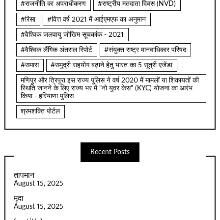
#राजनीति का अपराधीकरण
#राष्ट्रीय मतदाता दिवस (NVD)
#रिसा
#वित्त वर्ष 2021 में आईएमएफ का अनुमान
#वैश्विक जलवायु जोखिम सूचकांक - 2021
#वैश्विक लैंगिक अंतराल रिपोर्ट
#संयुक्त राष्ट्र मानवाधिकार परिषद
#समास
#समुद्री सहयोग बढ़ाने हेतु भारत का 5 सूत्री एजेंडा
मणिपुर और त्रिपुरा इस राज्य पुलिस ने वर्ष 2020 में मामलों या शिकायतों की
स्थिति जानने के लिए राज्य भर में "नो युवर केस" (KYC) योजना का आरंभ
किया - हरियाणा पुलिस
श्रमशक्ति पोर्टल
Recent Posts
तापमान
August 15, 2025
मृदा
August 15, 2025