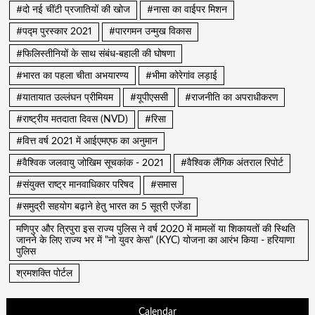
#दो नई चींटी प्रजातियों की खोज
#नासा का वाईपर मिशन
#पद्म पुरस्कार 2021
#पारगमन उन्मुख विकास
#फिलिस्तीनियों के साथ संबंध-बहाली की घोषणा
#भारत का पहला चीता अभयारण्य
#भीमा कोरेगांव लड़ाई
#यातायात उल्लंघन प्रीमियम
#यूपीएससी
#राजनीति का अपराधीकरण
#राष्ट्रीय मतदाता दिवस (NVD)
#रिसा
#वित्त वर्ष 2021 में आईएमएफ का अनुमान
#वैश्विक जलवायु जोखिम सूचकांक - 2021
#वैश्विक लैंगिक अंतराल रिपोर्ट
#संयुक्त राष्ट्र मानवाधिकार परिषद
#समास
#समुद्री सहयोग बढ़ाने हेतु भारत का 5 सूत्री एजेंडा
मणिपुर और त्रिपुरा इस राज्य पुलिस ने वर्ष 2020 में मामलों या शिकायतों की स्थिति
जानने के लिए राज्य भर में "नो युवर केस" (KYC) योजना का आरंभ किया - हरियाणा
पुलिस
श्रमशक्ति पोर्टल
Calendar