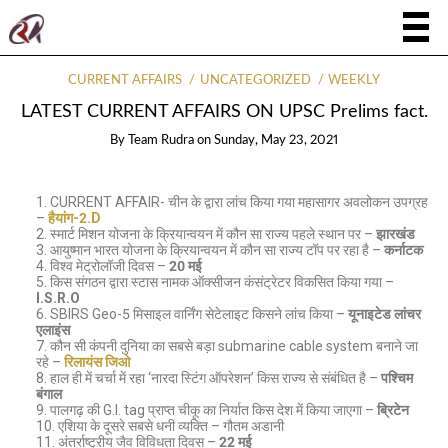
CURRENT AFFAIRS
UNCATEGORIZED
WEEKLY
LATEST CURRENT AFFAIRS ON UPSC Prelims fact.
By
Team Rudra
on
Sunday, May 23, 2021
CURRENT AFFAIR- चीन के द्वारा लांच किया गया महासागर अवलोकन उपग्रह
–
हैयांग-2.D
स्मार्ट मिशन योजना के क्रियान्वयन में कौन सा राज्य पहले स्थान पर –
झारखंड
आयुष्मान भारत योजना के क्रियान्वयन में कौन सा राज्य टॉप पर रहा है –
कर्नाटक
विश्व मेट्रोलॉजी दिवस –
20 मई
किस संगठन द्वारा स्टास नामक ऑक्सीजन कंसंट्रेटर विकसित किया गया –
I.S.R.O
SBIRS Geo-5 मिसाइल वार्निंग सेटेलाइट किसने लांच किया –
यूनाइटेड लांचर
एलाइंस
कौन सी कंपनी दुनिया का सबसे बड़ा submarine cable system बनाने जा
रहे –
रिलायंस जिओ
हाल ही में चर्चा में रहा ‘नारदा स्टिंग ऑपरेशन’ किस राज्य से संबंधित है –
पश्चिम
बंगाल
पालगढ़ की G.I. tag प्राप्त चीकू का निर्यात किस देश में किया जाएगा –
ब्रिटेन
एशिया के दूसरे सबसे धनी व्यक्ति – गौतम अडानी
अंतर्राष्ट्रीय जैव विविधता दिवस –
22 मई