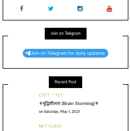
Join on Telegram
Join on Telegram for daily updates
Recent Post
CTET
TET
⚜️बुद्धिशीलता (Brain Storming)⚜️
on
Saturday, May 1, 2021
NET CLASS