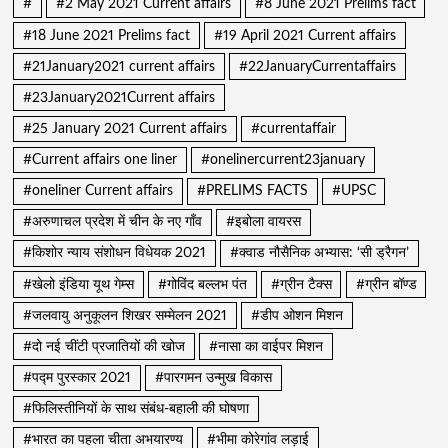
#
#2 May 2021 Current affairs
#8 June 2021 Prelims fact
#18 June 2021 Prelims fact
#19 April 2021 Current affairs
#21January2021 current affairs
#22JanuaryCurrentaffairs
#23January2021Current affairs
#25 January 2021 Current affairs
#currentaffair
#Current affairs one liner
#onelinercurrent23january
#oneliner Current affairs
#PRELIMS FACTS
#UPSC
#अरुणाचल प्रदेश में चीन के नए गाँव
#इबोला वायरस
#किशोर न्याय संशोधन विधेयक 2021
#क्वाड नौसैनिक अभ्यास: ‘सी ड्रैगन’
#खेलो इंडिया यूथ गेम्स
#गोविंद बल्लभ पंत
#ग्रीन टैक्स
#ग्रीन बॉण्ड
#जलवायु अनुकूलन शिखर सम्मेलन 2021
#डीप ओशन मिशन
#दो नई चींटी प्रजातियों की खोज
#नासा का वाईपर मिशन
#पद्म पुरस्कार 2021
#पारगमन उन्मुख विकास
#फिलिस्तीनियों के साथ संबंध-बहाली की घोषणा
#भारत का पहला चीता अभयारण्य
#भीमा कोरेगांव लड़ाई