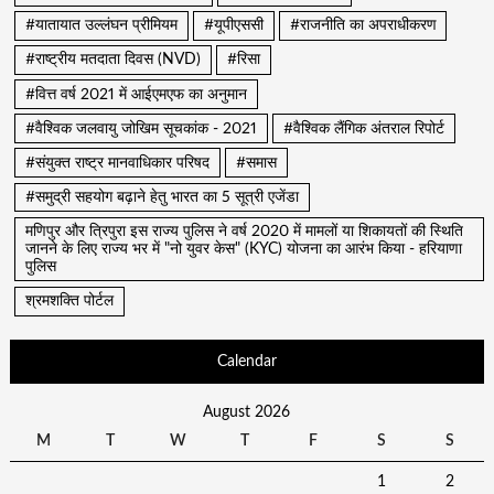
#यातायात उल्लंघन प्रीमियम
#यूपीएससी
#राजनीति का अपराधीकरण
#राष्ट्रीय मतदाता दिवस (NVD)
#रिसा
#वित्त वर्ष 2021 में आईएमएफ का अनुमान
#वैश्विक जलवायु जोखिम सूचकांक - 2021
#वैश्विक लैंगिक अंतराल रिपोर्ट
#संयुक्त राष्ट्र मानवाधिकार परिषद
#समास
#समुद्री सहयोग बढ़ाने हेतु भारत का 5 सूत्री एजेंडा
मणिपुर और त्रिपुरा इस राज्य पुलिस ने वर्ष 2020 में मामलों या शिकायतों की स्थिति
जानने के लिए राज्य भर में "नो युवर केस" (KYC) योजना का आरंभ किया - हरियाणा
पुलिस
श्रमशक्ति पोर्टल
Calendar
August 2026
M
T
W
T
F
S
S
1
2