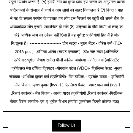
संपूर्ण उपयोग करना हैl (6) हमारी टीम का मुख्य ध्येय इस स्रोत का अनुसरण करके
पत्रिकाओं के संजाल से स्वयं व आप लोगों को बाहर निकालना है (7) विगत 1 माह
से यह के सफल प्रयोग के पश्चात हम लोग इस निष्कर्ष पर पहुंचें की अपने बीच के
अधिकाधिक लोग इससे -लाभान्वित हो सकें (8) पत्रिका के पीछे किसी भी तरह का
कोई आर्थिक लाभ का उद्देश्य नहीं छिपा है यह पूर्णत: प्रतियोगी हित में है और
नि:शुल्क है। --------------------- टीम रूद्रा - मुख्य मेंटर - वीरेेस वर्मा (T.O-
2016 pcs ) -अभिनव आनंद (डायट प्रवक्ता) -डॉ० संत लाल (अस्सिटेंट
प्रोफेसर-भूगोल विभाग साकेत पीजी कॉलेज अयोघ्या -अनिल वर्मा (अस्सिटेंट
प्रोफेसर) मेंस टॉपिक क्रिएटर -योगराज पटेल (VDO)- प्रिलिम्स फैक्ट -मुख्य
संपादक -अभिषेक कुमार वर्मा (प्रतियोगी)- मेंस टॉपिक. - प्रशांत यादव - प्रतियोगी
- मेंस विजन. -कृष्ण कुमार (kvs -t ) प्रिलिम्स फैक्ट. -अमर पाल वर्मा (kvs-t
,रिसर्च स्कॉलर)- मेंस विजन - आनंद यादव (प्रतियोगी ,रिसर्च स्कॉलर)-प्रिलिम्स
फैक्ट विशेष सहयोग- एम .ए भूगोल विभाग (मर्यादा पुरुषोत्तम डिग्री कॉलेज मऊ) ।
Follow Us