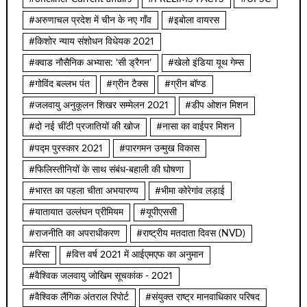
#अरुणाचल प्रदेश में चीन के नए गाँव
#इबोला वायरस
#किशोर न्याय संशोधन विधेयक 2021
#क्वाड नौसैनिक अभ्यास: ‘सी ड्रैगन’
#खेलो इंडिया यूथ गेम्स
#गोविंद बल्लभ पंत
#ग्रीन टैक्स
#ग्रीन बॉण्ड
#जलवायु अनुकूलन शिखर सम्मेलन 2021
#डीप ओशन मिशन
#दो नई चींटी प्रजातियों की खोज
#नासा का वाईपर मिशन
#पद्म पुरस्कार 2021
#पारगमन उन्मुख विकास
#फिलिस्तीनियों के साथ संबंध-बहाली की घोषणा
#भारत का पहला चीता अभयारण्य
#भीमा कोरेगांव लड़ाई
#यातायात उल्लंघन प्रीमियम
#यूपीएससी
#राजनीति का अपराधीकरण
#राष्ट्रीय मतदाता दिवस (NVD)
#रिसा
#वित्त वर्ष 2021 में आईएमएफ का अनुमान
#वैश्विक जलवायु जोखिम सूचकांक - 2021
#वैश्विक लैंगिक अंतराल रिपोर्ट
#संयुक्त राष्ट्र मानवाधिकार परिषद