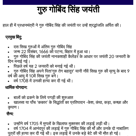
गुरु गोबिंद सिंह जयंती
हाल ही में प्रधानमंत्री ने गुरु गोबिंद सिंह की जयंती पर उन्हें श्रद्धांजलि अर्पित की।
प्रमुख बिंदु:
दस सिख गुरुओं में अंतिम गुरु गोबिंद सिंह
जन्म 22 दिसंबर, 1666 को पटना, बिहार में हुआ था।
गुरु गोबिंद सिंह की जयंती नानकशाही कैलेंडर के आधार पर जयंती 20 जनवरी के
दिन मनाई गई।
पिछले वर्ष यह 2 जनवरी को मनाई गई थी।
गुरु गोबिंद सिंह अपने पिता‘गुरु तेग बहादुर’ यानी नौवें सिख गुरु की मृत्यु के बाद 9
वर्ष की आयु में 10वें सिख गुरु बने।
वर्ष 1708 में उनकी हत्या कर दी गई थी।
धार्मिक योगदान:
बालों को ढकने के लिये पगड़ी की शुरुआत
खालसा या पाँच ‘ककार’ के सिद्धांतों का प्रतिपादन -केश, कंघा, कड़ा, कच्छा और
कृपाण।
सैन्य
:
उन्होंने वर्ष 1705 में मुगलों के खिलाफ मुक्तसर की लड़ाई लड़ी थी।
वर्ष 1704 में आनंदपुर की लड़ाई में गुरु गोबिंद सिंह की मांँ और उनके दो नाबालिग
पुत्रों की हत्या कर दी गई थी। इस लड़ाई में उनके बड़े बेटे की भी मौत हो गई।