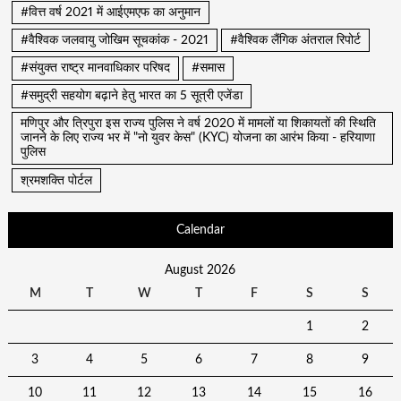
#वित्त वर्ष 2021 में आईएमएफ का अनुमान
#वैश्विक जलवायु जोखिम सूचकांक - 2021
#वैश्विक लैंगिक अंतराल रिपोर्ट
#संयुक्त राष्ट्र मानवाधिकार परिषद
#समास
#समुद्री सहयोग बढ़ाने हेतु भारत का 5 सूत्री एजेंडा
मणिपुर और त्रिपुरा इस राज्य पुलिस ने वर्ष 2020 में मामलों या शिकायतों की स्थिति
जानने के लिए राज्य भर में "नो युवर केस" (KYC) योजना का आरंभ किया - हरियाणा
पुलिस
श्रमशक्ति पोर्टल
Calendar
August 2026
M
T
W
T
F
S
S
1
2
3
4
5
6
7
8
9
10
11
12
13
14
15
16