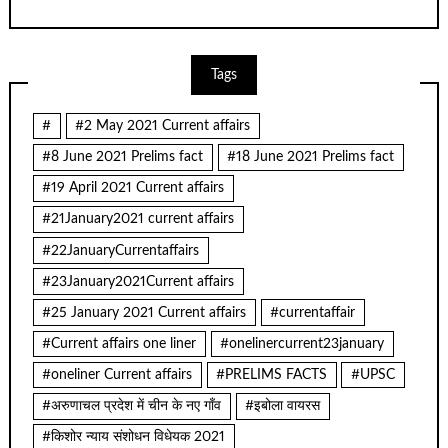
Tags
#
#2 May 2021 Current affairs
#8 June 2021 Prelims fact
#18 June 2021 Prelims fact
#19 April 2021 Current affairs
#21January2021 current affairs
#22JanuaryCurrentaffairs
#23January2021Current affairs
#25 January 2021 Current affairs
#currentaffair
#Current affairs one liner
#onelinercurrent23january
#oneliner Current affairs
#PRELIMS FACTS
#UPSC
#अरुणाचल प्रदेश में चीन के नए गाँव
#इबोला वायरस
#किशोर न्याय संशोधन विधेयक 2021