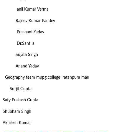
anil Kumar Verma
Rajeev Kumar Pandey
Prashant Yadav
Dr.Sant lal
Sujata Singh
Anand Yadav
Geography team mppg college ratanpura mau
Surjit Gupta
Saty Prakash Gupta
Shubham Singh
Akhilesh Kumar