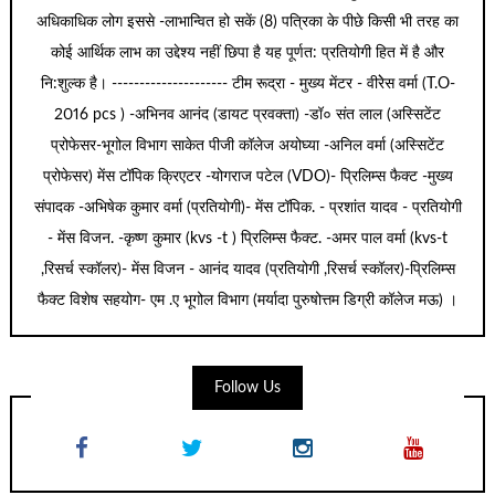
अधिकाधिक लोग इससे -लाभान्वित हो सकें (8) पत्रिका के पीछे किसी भी तरह का
कोई आर्थिक लाभ का उद्देश्य नहीं छिपा है यह पूर्णत: प्रतियोगी हित में है और
नि:शुल्क है। --------------------- टीम रूद्रा - मुख्य मेंटर - वीरेेस वर्मा (T.O-
2016 pcs ) -अभिनव आनंद (डायट प्रवक्ता) -डॉ० संत लाल (अस्सिटेंट
प्रोफेसर-भूगोल विभाग साकेत पीजी कॉलेज अयोघ्या -अनिल वर्मा (अस्सिटेंट
प्रोफेसर) मेंस टॉपिक क्रिएटर -योगराज पटेल (VDO)- प्रिलिम्स फैक्ट -मुख्य
संपादक -अभिषेक कुमार वर्मा (प्रतियोगी)- मेंस टॉपिक. - प्रशांत यादव - प्रतियोगी
- मेंस विजन. -कृष्ण कुमार (kvs -t ) प्रिलिम्स फैक्ट. -अमर पाल वर्मा (kvs-t
,रिसर्च स्कॉलर)- मेंस विजन - आनंद यादव (प्रतियोगी ,रिसर्च स्कॉलर)-प्रिलिम्स
फैक्ट विशेष सहयोग- एम .ए भूगोल विभाग (मर्यादा पुरुषोत्तम डिग्री कॉलेज मऊ) ।
Follow Us