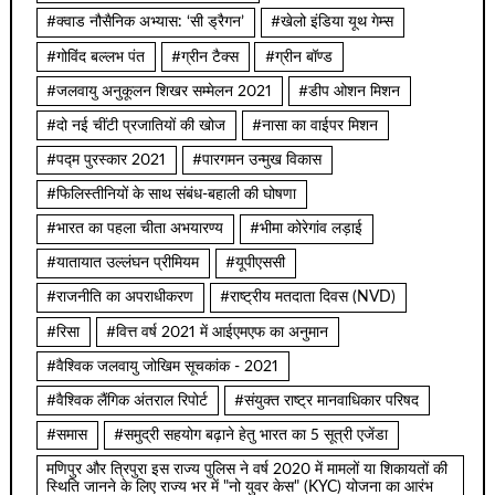
#क्वाड नौसैनिक अभ्यास: ‘सी ड्रैगन’
#खेलो इंडिया यूथ गेम्स
#गोविंद बल्लभ पंत
#ग्रीन टैक्स
#ग्रीन बॉण्ड
#जलवायु अनुकूलन शिखर सम्मेलन 2021
#डीप ओशन मिशन
#दो नई चींटी प्रजातियों की खोज
#नासा का वाईपर मिशन
#पद्म पुरस्कार 2021
#पारगमन उन्मुख विकास
#फिलिस्तीनियों के साथ संबंध-बहाली की घोषणा
#भारत का पहला चीता अभयारण्य
#भीमा कोरेगांव लड़ाई
#यातायात उल्लंघन प्रीमियम
#यूपीएससी
#राजनीति का अपराधीकरण
#राष्ट्रीय मतदाता दिवस (NVD)
#रिसा
#वित्त वर्ष 2021 में आईएमएफ का अनुमान
#वैश्विक जलवायु जोखिम सूचकांक - 2021
#वैश्विक लैंगिक अंतराल रिपोर्ट
#संयुक्त राष्ट्र मानवाधिकार परिषद
#समास
#समुद्री सहयोग बढ़ाने हेतु भारत का 5 सूत्री एजेंडा
मणिपुर और त्रिपुरा इस राज्य पुलिस ने वर्ष 2020 में मामलों या शिकायतों की
स्थिति जानने के लिए राज्य भर में "नो युवर केस" (KYC) योजना का आरंभ