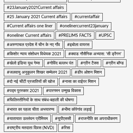
#23January2021Current affairs
#25 January 2021 Current affairs
#currentaffair
#Current affairs one liner
#onelinercurrent23january
#oneliner Current affairs
#PRELIMS FACTS
#UPSC
#अरुणाचल प्रदेश में चीन के नए गाँव
#इबोला वायरस
#किशोर न्याय संशोधन विधेयक 2021
#क्वाड नौसैनिक अभ्यास: ‘सी ड्रैगन’
#खेलो इंडिया यूथ गेम्स
#गोविंद बल्लभ पंत
#ग्रीन टैक्स
#ग्रीन बॉण्ड
#जलवायु अनुकूलन शिखर सम्मेलन 2021
#डीप ओशन मिशन
#दो नई चींटी प्रजातियों की खोज
#नासा का वाईपर मिशन
#पद्म पुरस्कार 2021
#पारगमन उन्मुख विकास
#फिलिस्तीनियों के साथ संबंध-बहाली की घोषणा
#भारत का पहला चीता अभयारण्य
#भीमा कोरेगांव लड़ाई
#यातायात उल्लंघन प्रीमियम
#यूपीएससी
#राजनीति का अपराधीकरण
#राष्ट्रीय मतदाता दिवस (NVD)
#रिसा