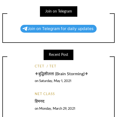
Join on Telegram
Join on Telegram for daily updates
Recent Post
CTET
TET
⚜️बुद्धिशीलता (Brain Storming)⚜️
on
Saturday, May 1, 2021
NET CLASS
हिमनद
on
Monday, March 29, 2021