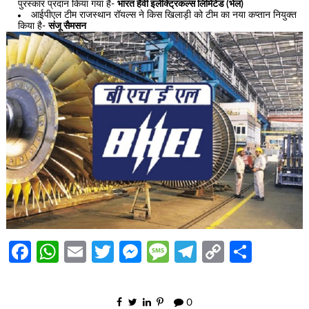
पुरस्कार प्रदान किया गया है-
भारत हैवी इलेक्ट्रिकल्स लिमिटेड (भेल)
आईपीएल टीम राजस्थान रॉयल्स ने किस खिलाड़ी को टीम का नया कप्तान नियुक्त
किया है-
संजू सैमसन
Facebook
WhatsApp
Email
Twitter
Messenger
Message
Telegram
Copy
Share
Link
0