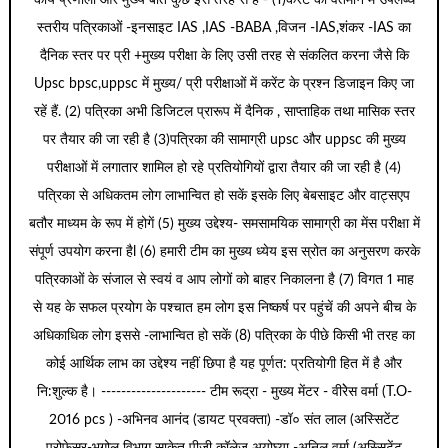
स्तरीय पत्रिकाओं -इनसाइट IAS ,IAS -BABA ,विजन -IAS,शंकर -IAS का
दैनिक स्तर पर प्री +मुख्य परीक्षा के लिए उसी तरह से संकलित करना जैसे कि
Upsc bpsc,uppsc में मुख्य/ प्री परीक्षाओं में करेंट के प्रश्न डिजाइन किए जा
रहें हैं. (2) पत्रिका अभी डिजिटल प्रारूप में दैनिक , साप्ताहिक तथा मासिक स्तर
पर तैयार की जा रही है (3)पत्रिका की सामाग्री upsc और uppsc की मुख्य
परीक्षाओं में लगातार शामिल हो रहे प्रतियोगियों द्वारा तैयार की जा रही है (4)
पत्रिका से अधिकतम लोग लाभान्वित हो सकें इसके लिए बेबसाइट और वाट्सएप
बतौर माध्यम के रूप में होगें (5) मुख्य उद्देश्य- समसामयिक सामाग्री का मेंस परीक्षा में
संपूर्ण उपयोग करना हैl (6) हमारी टीम का मुख्य ध्येय इस स्रोत का अनुसरण करके
पत्रिकाओं के संजाल से स्वयं व आप लोगों को बाहर निकालना है (7) विगत 1 माह
से यह के सफल प्रयोग के पश्चात हम लोग इस निष्कर्ष पर पहुंचें की अपने बीच के
अधिकाधिक लोग इससे -लाभान्वित हो सकें (8) पत्रिका के पीछे किसी भी तरह का
कोई आर्थिक लाभ का उद्देश्य नहीं छिपा है यह पूर्णत: प्रतियोगी हित में है और
नि:शुल्क है। --------------------- टीम रूद्रा - मुख्य मेंटर - वीरेेस वर्मा (T.O-
2016 pcs ) -अभिनव आनंद (डायट प्रवक्ता) -डॉ० संत लाल (अस्सिटेंट
प्रोफेसर-भूगोल विभाग साकेत पीजी कॉलेज अयोघ्या -अनिल वर्मा (अस्सिटेंट