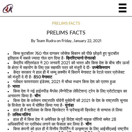
PRELIMS FACTS
PRELIMS FACTS
By
Team Rudra
on
Friday, January 22, 2021
किस फुटबॉलर 760 गोल दागकर जोसेफ बिकान को पीछे छोड़ते हुए फुटबॉल
इतिहास में सबसे ज्यादा गोल दाग दिया है-
क्रिस्टियानो रोनाल्डो
केंद्रीय मंत्रिमंडल ने 20 जनवरी 2021 को भारत और किस देश के बीच सौर ऊर्जा
के क्षेत्र में सहयोग के लिए एक सहमति पत्र को मंजूरी दे दी-
उज्बेकिस्तान
केंद्र सरकार ने हाल ही में जम्मू कश्मीर में कितने मेगावाट के रेटले पावर प्रोजेक्ट
को मंजूरी दे दी है-
850 मेगावाट
ग्लोबल फायरपावर इंडेक्स, 2021 में चौथा स्थान किस देश को प्राप्त हुआ
है-
भारत
किस देश ने नई हाईस्पीड मैग्लेव (मैग्नेटिक लेविटेशन) ट्रेन के लिए प्रोटोटाइप का
अनावरण किया है-
चीन
किस देश के वर्तमान राष्ट्रपति योवेरी मुसेवेनी को 2021 के देश के राष्ट्रपति चुनाव
के विजेता के रूप में घोषित किया गया है-
युगांडा
हाल ही में श्रीलंका के किस क्रिकेटर ने फ्रेंचाइजी क्रिकेट से सन्यास ले लिया
है-
लसिथ मलिंगा
हाल ही में किस देश ने अमेरिका के पूर्व विदेश मंत्री माइक पोंपियो समेत 28
अधिकारियों पर प्रतिबंध लगाने का फैसला कर लिया है-
चीन
किस कंपनी को हाल ही में वित्तीय रिपोर्टिंग में उत्कृष्टता के लिए आईसीएआई राष्ट्रीय