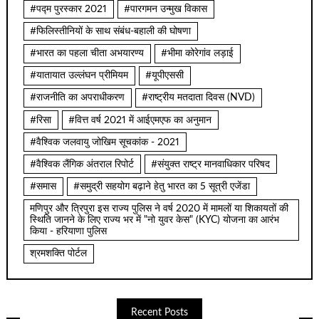
#पद्म पुरस्कार 2021
#पारगमन उन्मुख विकास
#फिलिस्तीनियों के साथ संबंध-बहाली की घोषणा
#भारत का पहला चीता अभयारण्य
#भीमा कोरेगांव लड़ाई
#यातायात उल्लंघन प्रीमियम
#यूपीएससी
#राजनीति का अपराधीकरण
#राष्ट्रीय मतदाता दिवस (NVD)
#रिसा
#वित्त वर्ष 2021 में आईएमएफ का अनुमान
#वैश्विक जलवायु जोखिम सूचकांक - 2021
#वैश्विक लैंगिक अंतराल रिपोर्ट
#संयुक्त राष्ट्र मानवाधिकार परिषद
#समास
#समुद्री सहयोग बढ़ाने हेतु भारत का 5 सूत्री एजेंडा
मणिपुर और त्रिपुरा इस राज्य पुलिस ने वर्ष 2020 में मामलों या शिकायतों की
स्थिति जानने के लिए राज्य भर में "नो युवर केस" (KYC) योजना का आरंभ
किया - हरियाणा पुलिस
श्रमशक्ति पोर्टल
Recent Posts