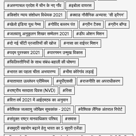
#अरुणाचल प्रदेश में चीन के नए गाँव
#इबोला वायरस
#किशोर न्याय संशोधन विधेयक 2021
#क्वाड नौसैनिक अभ्यास: ‘सी ड्रैगन’
#खेलो इंडिया यूथ गेम्स
#गोविंद बल्लभ पंत
#ग्रीन टैक्स
#ग्रीन बॉण्ड
#जलवायु अनुकूलन शिखर सम्मेलन 2021
#डीप ओशन मिशन
#दो नई चींटी प्रजातियों की खोज
#नासा का वाईपर मिशन
#पद्म पुरस्कार 2021
#पारगमन उन्मुख विकास
#फिलिस्तीनियों के साथ संबंध-बहाली की घोषणा
#भारत का पहला चीता अभयारण्य
#भीमा कोरेगांव लड़ाई
#यातायात उल्लंघन प्रीमियम
#यूपीएससी
#राजनीति का अपराधीकरण
#राष्ट्रीय मतदाता दिवस (NVD)
#रिसा
#वित्त वर्ष 2021 में आईएमएफ का अनुमान
#वैश्विक जलवायु जोखिम सूचकांक - 2021
#वैश्विक लैंगिक अंतराल रिपोर्ट
#संयुक्त राष्ट्र मानवाधिकार परिषद
#समास
#समुद्री सहयोग बढ़ाने हेतु भारत का 5 सूत्री एजेंडा