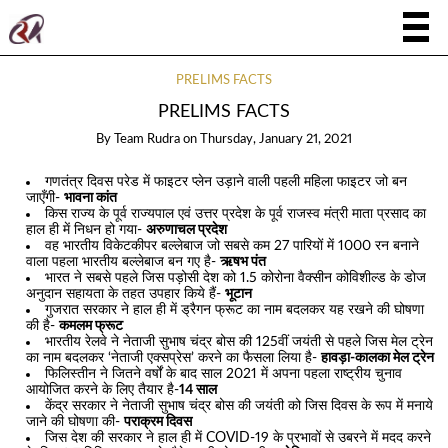
PRELIMS FACTS
PRELIMS FACTS
By
Team Rudra
on
Thursday, January 21, 2021
गणतंत्र दिवस परेड में फाइटर प्लेन उड़ाने वाली पहली महिला फाइटर जो बन
जाएँगी-
भावना कांत
किस राज्य के पूर्व राज्यपाल एवं उत्तर प्रदेश के पूर्व राजस्व मंत्री माता प्रसाद का
हाल ही में निधन हो गया-
अरुणाचल प्रदेश
वह भारतीय विकेटकीपर बल्लेबाज जो सबसे कम 27 पारियों में 1000 रन बनाने
वाला पहला भारतीय बल्लेबाज बन गए है-
ऋषभ पंत
भारत ने सबसे पहले जिस पड़ोसी देश को 1.5 कोरोना वैक्सीन कोविशील्ड के डोज
अनुदान सहायता के तहत उपहार किये हैं-
भूटान
गुजरात सरकार ने हाल ही में ड्रैगन फ्रूट का नाम बदलकर यह रखने की घोषणा
की है-
कमलम फ्रूट
भारतीय रेलवे ने नेताजी सुभाष चंद्र बोस की 125वीं जयंती से पहले जिस मेल ट्रेन
का नाम बदलकर ‘नेताजी एक्सप्रेस’ करने का फैसला लिया है-
हावड़ा-कालका मेल ट्रेन
फिलिस्तीन ने जितने वर्षों के बाद साल 2021 में अपना पहला राष्ट्रीय चुनाव
आयोजित करने के लिए तैयार है-
14 साल
केंद्र सरकार ने नेताजी सुभाष चंद्र बोस की जयंती को जिस दिवस के रूप में मनाये
जाने की घोषणा की-
पराक्रम दिवस
जिस देश की सरकार ने हाल ही में COVID-19 के प्रभावों से उबरने में मदद करने