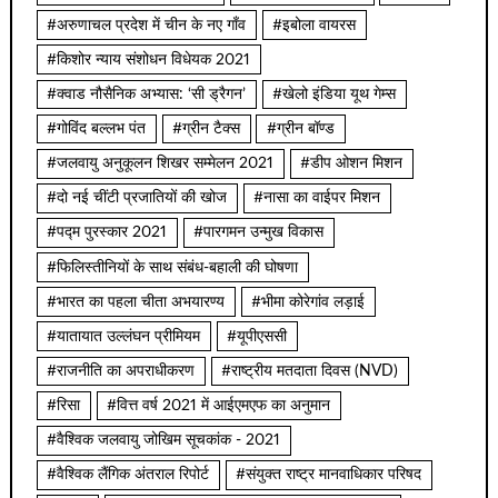
#अरुणाचल प्रदेश में चीन के नए गाँव
#इबोला वायरस
#किशोर न्याय संशोधन विधेयक 2021
#क्वाड नौसैनिक अभ्यास: ‘सी ड्रैगन’
#खेलो इंडिया यूथ गेम्स
#गोविंद बल्लभ पंत
#ग्रीन टैक्स
#ग्रीन बॉण्ड
#जलवायु अनुकूलन शिखर सम्मेलन 2021
#डीप ओशन मिशन
#दो नई चींटी प्रजातियों की खोज
#नासा का वाईपर मिशन
#पद्म पुरस्कार 2021
#पारगमन उन्मुख विकास
#फिलिस्तीनियों के साथ संबंध-बहाली की घोषणा
#भारत का पहला चीता अभयारण्य
#भीमा कोरेगांव लड़ाई
#यातायात उल्लंघन प्रीमियम
#यूपीएससी
#राजनीति का अपराधीकरण
#राष्ट्रीय मतदाता दिवस (NVD)
#रिसा
#वित्त वर्ष 2021 में आईएमएफ का अनुमान
#वैश्विक जलवायु जोखिम सूचकांक - 2021
#वैश्विक लैंगिक अंतराल रिपोर्ट
#संयुक्त राष्ट्र मानवाधिकार परिषद