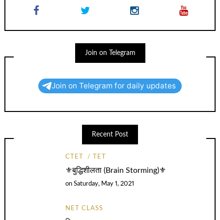
Join on Telegram
Join on Telegram for daily updates
Recent Post
CTET
TET
⚜️बुद्धिशीलता (Brain Storming)⚜️
on
Saturday, May 1, 2021
NET CLASS