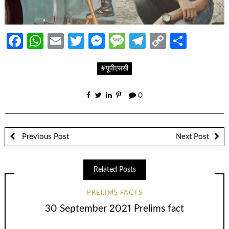
Facebook
WhatsApp
Email
Twitter
Messenger
Message
Telegram
Copy
Share
Link
#यूपीएससी
0
Previous Post
Next Post
Related Posts
PRELIMS FACTS
30 September 2021 Prelims fact