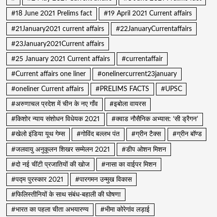
#18 June 2021 Prelims fact
#19 April 2021 Current affairs
#21January2021 current affairs
#22JanuaryCurrentaffairs
#23January2021Current affairs
#25 January 2021 Current affairs
#currentaffair
#Current affairs one liner
#onelinercurrent23january
#oneliner Current affairs
#PRELIMS FACTS
#UPSC
#अरुणाचल प्रदेश में चीन के नए गाँव
#इबोला वायरस
#किशोर न्याय संशोधन विधेयक 2021
#क्वाड नौसैनिक अभ्यास: ‘सी ड्रैगन’
#खेलो इंडिया यूथ गेम्स
#गोविंद बल्लभ पंत
#ग्रीन टैक्स
#ग्रीन बॉण्ड
#जलवायु अनुकूलन शिखर सम्मेलन 2021
#डीप ओशन मिशन
#दो नई चींटी प्रजातियों की खोज
#नासा का वाईपर मिशन
#पद्म पुरस्कार 2021
#पारगमन उन्मुख विकास
#फिलिस्तीनियों के साथ संबंध-बहाली की घोषणा
#भारत का पहला चीता अभयारण्य
#भीमा कोरेगांव लड़ाई