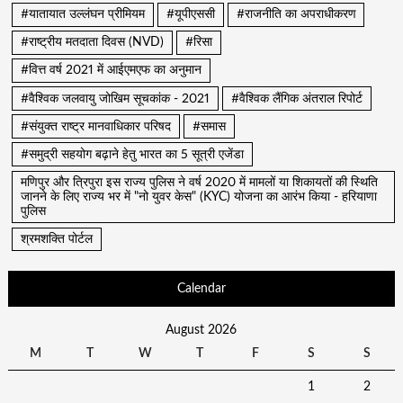
#यातायात उल्लंघन प्रीमियम
#यूपीएससी
#राजनीति का अपराधीकरण
#राष्ट्रीय मतदाता दिवस (NVD)
#रिसा
#वित्त वर्ष 2021 में आईएमएफ का अनुमान
#वैश्विक जलवायु जोखिम सूचकांक - 2021
#वैश्विक लैंगिक अंतराल रिपोर्ट
#संयुक्त राष्ट्र मानवाधिकार परिषद
#समास
#समुद्री सहयोग बढ़ाने हेतु भारत का 5 सूत्री एजेंडा
मणिपुर और त्रिपुरा इस राज्य पुलिस ने वर्ष 2020 में मामलों या शिकायतों की स्थिति
जानने के लिए राज्य भर में "नो युवर केस" (KYC) योजना का आरंभ किया - हरियाणा
पुलिस
श्रमशक्ति पोर्टल
Calendar
August 2026
M
T
W
T
F
S
S
1
2