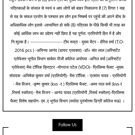
संपूर्ण उपयोग करना हैl (6) हमारी टीम का मुख्य ध्येय इस स्रोत का अनुसरण करके
पत्रिकाओं के संजाल से स्वयं व आप लोगों को बाहर निकालना है (7) विगत 1 माह
से यह के सफल प्रयोग के पश्चात हम लोग इस निष्कर्ष पर पहुंचें की अपने बीच के
अधिकाधिक लोग इससे -लाभान्वित हो सकें (8) पत्रिका के पीछे किसी भी तरह का
कोई आर्थिक लाभ का उद्देश्य नहीं छिपा है यह पूर्णत: प्रतियोगी हित में है और
नि:शुल्क है। --------------------- टीम रूद्रा - मुख्य मेंटर - वीरेेस वर्मा (T.O-
2016 pcs ) -अभिनव आनंद (डायट प्रवक्ता) -डॉ० संत लाल (अस्सिटेंट
प्रोफेसर-भूगोल विभाग साकेत पीजी कॉलेज अयोघ्या -अनिल वर्मा (अस्सिटेंट
प्रोफेसर) मेंस टॉपिक क्रिएटर -योगराज पटेल (VDO)- प्रिलिम्स फैक्ट -मुख्य
संपादक -अभिषेक कुमार वर्मा (प्रतियोगी)- मेंस टॉपिक. - प्रशांत यादव - प्रतियोगी
- मेंस विजन. -कृष्ण कुमार (kvs -t ) प्रिलिम्स फैक्ट. -अमर पाल वर्मा (kvs-t
,रिसर्च स्कॉलर)- मेंस विजन - आनंद यादव (प्रतियोगी ,रिसर्च स्कॉलर)-प्रिलिम्स
फैक्ट विशेष सहयोग- एम .ए भूगोल विभाग (मर्यादा पुरुषोत्तम डिग्री कॉलेज मऊ) ।
Follow Us