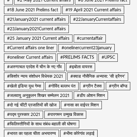
#
#2 May 2021 Current affairs
#8 June 2021 Prelims fact
#18 June 2021 Prelims fact
#19 April 2021 Current affairs
#21January2021 current affairs
#22JanuaryCurrentaffairs
#23January2021Current affairs
#25 January 2021 Current affairs
#currentaffair
#Current affairs one liner
#onelinercurrent23january
#oneliner Current affairs
#PRELIMS FACTS
#UPSC
#अरुणाचल प्रदेश में चीन के नए गाँव
#इबोला वायरस
#किशोर न्याय संशोधन विधेयक 2021
#क्वाड नौसैनिक अभ्यास: ‘सी ड्रैगन’
#खेलो इंडिया यूथ गेम्स
#गोविंद बल्लभ पंत
#ग्रीन टैक्स
#ग्रीन बॉण्ड
#जलवायु अनुकूलन शिखर सम्मेलन 2021
#डीप ओशन मिशन
#दो नई चींटी प्रजातियों की खोज
#नासा का वाईपर मिशन
#पद्म पुरस्कार 2021
#पारगमन उन्मुख विकास
#फिलिस्तीनियों के साथ संबंध-बहाली की घोषणा
#भारत का पहला चीता अभयारण्य
#भीमा कोरेगांव लड़ाई