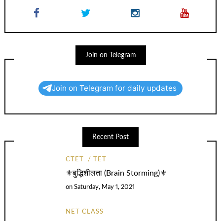
Join on Telegram
Join on Telegram for daily updates
Recent Post
CTET
TET
⚜️बुद्धिशीलता (Brain Storming)⚜️
on
Saturday, May 1, 2021
NET CLASS