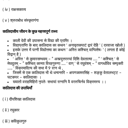
( iv ) राक्षसकाव्य
( v ) श्रुतबोध संस्कृतगंगा
कालिदासीय जीवन के कुछ महत्त्वपूर्ण तथ्य
काली देवी की उपासना से विद्या की प्राप्ति ।
विद्याप्राप्ति के बाद कालिदास का कथन ‘ अनावृतकपाटं द्वारं देहि ‘ ( दरवाजा खोलो )
इसके उत्तर में पत्नी विद्योत्तमा का कथन ‘ अस्ति कश्चित् वाग्विशेषः ‘ ( लगता है कोई
विद्वान् है )
‘ अस्ति ‘ से कुमारसम्भवम् – ” अस्त्युत्तरस्यां दिशि देवतात्मा …. ” ‘ कश्चित् ‘ से
मेघदूतम् – ” कश्चित् कान्ता विरहगुरुणा …. ‘ वाग् ‘ से रघुवंशम् – ” वागर्थाविव सम्पृक्ती
….. ‘ विक्रमादित्य की सभा में 9 रत्न थे ,
जिसमें से एक कालिदास भी थे धन्वन्तरि – क्षपणकामरसिंह – शङ्कु वेतालभट्ट –
घटकपर – कालिदासाः ।
ख्यातो वराहमिहिरो नृपतेः सभायां रत्नानि वै वररुचिर्नव विक्रमस्य ।।
कालिदास की उपाधियाँ
( i ) दीपशिखा कालिदास
( ii ) रघुकार
( iii ) कविकुलगुरु