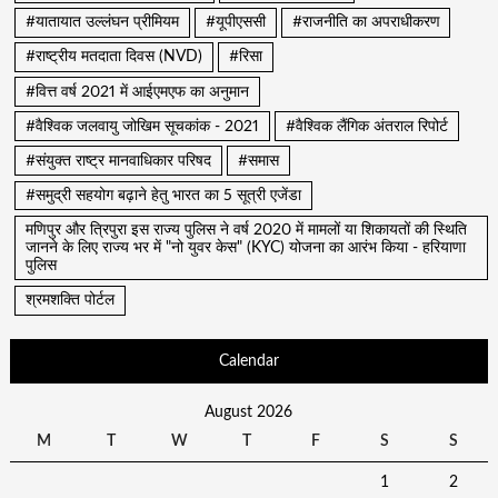
#यातायात उल्लंघन प्रीमियम
#यूपीएससी
#राजनीति का अपराधीकरण
#राष्ट्रीय मतदाता दिवस (NVD)
#रिसा
#वित्त वर्ष 2021 में आईएमएफ का अनुमान
#वैश्विक जलवायु जोखिम सूचकांक - 2021
#वैश्विक लैंगिक अंतराल रिपोर्ट
#संयुक्त राष्ट्र मानवाधिकार परिषद
#समास
#समुद्री सहयोग बढ़ाने हेतु भारत का 5 सूत्री एजेंडा
मणिपुर और त्रिपुरा इस राज्य पुलिस ने वर्ष 2020 में मामलों या शिकायतों की स्थिति
जानने के लिए राज्य भर में "नो युवर केस" (KYC) योजना का आरंभ किया - हरियाणा
पुलिस
श्रमशक्ति पोर्टल
Calendar
August 2026
M
T
W
T
F
S
S
1
2