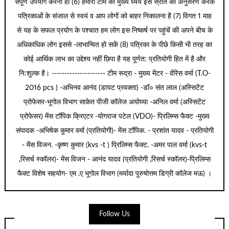
संपूर्ण उपयोग करना हैl (6) हमारी टीम का मुख्य ध्येय इस स्रोत का अनुसरण करके
पत्रिकाओं के संजाल से स्वयं व आप लोगों को बाहर निकालना है (7) विगत 1 माह
से यह के सफल प्रयोग के पश्चात हम लोग इस निष्कर्ष पर पहुंचें की अपने बीच के
अधिकाधिक लोग इससे -लाभान्वित हो सकें (8) पत्रिका के पीछे किसी भी तरह का
कोई आर्थिक लाभ का उद्देश्य नहीं छिपा है यह पूर्णत: प्रतियोगी हित में है और
नि:शुल्क है। --------------------- टीम रूद्रा - मुख्य मेंटर - वीरेेस वर्मा (T.O-
2016 pcs ) -अभिनव आनंद (डायट प्रवक्ता) -डॉ० संत लाल (अस्सिटेंट
प्रोफेसर-भूगोल विभाग साकेत पीजी कॉलेज अयोघ्या -अनिल वर्मा (अस्सिटेंट
प्रोफेसर) मेंस टॉपिक क्रिएटर -योगराज पटेल (VDO)- प्रिलिम्स फैक्ट -मुख्य
संपादक -अभिषेक कुमार वर्मा (प्रतियोगी)- मेंस टॉपिक. - प्रशांत यादव - प्रतियोगी
- मेंस विजन. -कृष्ण कुमार (kvs -t ) प्रिलिम्स फैक्ट. -अमर पाल वर्मा (kvs-t
,रिसर्च स्कॉलर)- मेंस विजन - आनंद यादव (प्रतियोगी ,रिसर्च स्कॉलर)-प्रिलिम्स
फैक्ट विशेष सहयोग- एम .ए भूगोल विभाग (मर्यादा पुरुषोत्तम डिग्री कॉलेज मऊ) ।
Follow Us