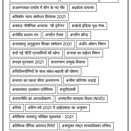
#अरुणाचल प्रदेश में चीन के नए गाँव
#इबोला वायरस
#किशोर न्याय संशोधन विधेयक 2021
#क्वाड नौसैनिक अभ्यास: ‘सी ड्रैगन’
#खेलो इंडिया यूथ गेम्स
#गोविंद बल्लभ पंत
#ग्रीन टैक्स
#ग्रीन बॉण्ड
#जलवायु अनुकूलन शिखर सम्मेलन 2021
#डीप ओशन मिशन
#दो नई चींटी प्रजातियों की खोज
#नासा का वाईपर मिशन
#पद्म पुरस्कार 2021
#पारगमन उन्मुख विकास
#फिलिस्तीनियों के साथ संबंध-बहाली की घोषणा
#भारत का पहला चीता अभयारण्य
#भीमा कोरेगांव लड़ाई
#यातायात उल्लंघन प्रीमियम
#यूपीएससी
#राजनीति का अपराधीकरण
#राष्ट्रीय मतदाता दिवस (NVD)
#रिसा
#वित्त वर्ष 2021 में आईएमएफ का अनुमान
#वैश्विक जलवायु जोखिम सूचकांक - 2021
#वैश्विक लैंगिक अंतराल रिपोर्ट
#संयुक्त राष्ट्र मानवाधिकार परिषद