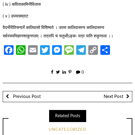
( iv ) कविताकामिनीविलास
( v ) उपमासम्राट
वैदर्भीरीतिसन्दर्भे कालिदासो विशिष्यते । उपमा कालिदासस्य कालिदासस्य
सर्वस्वमभिज्ञानशाकुन्तलम् । तत्रापि च चतुर्थोऽङ्कः यत्र याति शकुन्तला ।।
Facebook
WhatsApp
Email
Twitter
Messenger
Message
Telegram
Copy
Share
Link
0
Previous Post
Next Post
Related Posts
UNCATEGORIZED