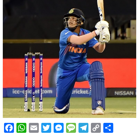
Facebook
WhatsApp
Email
Twitter
Messenger
Message
Telegram
Copy
Share
Link