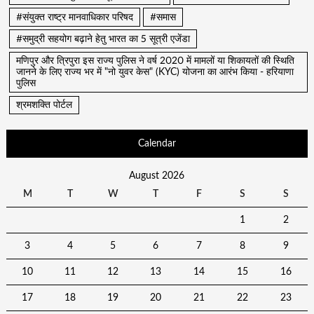
#संयुक्त राष्ट्र मानवाधिकार परिषद
#समास
#समुद्री सहयोग बढ़ाने हेतु भारत का 5 सूत्री एजेंडा
मणिपुर और त्रिपुरा इस राज्य पुलिस ने वर्ष 2020 में मामलों या शिकायतों की स्थिति
जानने के लिए राज्य भर में "नो युवर केस" (KYC) योजना का आरंभ किया - हरियाणा
पुलिस
श्रमशक्ति पोर्टल
Calendar
August 2026
M
T
W
T
F
S
S
1
2
3
4
5
6
7
8
9
10
11
12
13
14
15
16
17
18
19
20
21
22
23