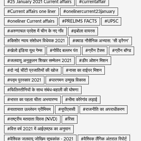
#25 January 2021 Current affairs
#currentaffair
#Current affairs one liner
#onelinercurrent23january
#oneliner Current affairs
#PRELIMS FACTS
#UPSC
#अरुणाचल प्रदेश में चीन के नए गाँव
#इबोला वायरस
#किशोर न्याय संशोधन विधेयक 2021
#क्वाड नौसैनिक अभ्यास: ‘सी ड्रैगन’
#खेलो इंडिया यूथ गेम्स
#गोविंद बल्लभ पंत
#ग्रीन टैक्स
#ग्रीन बॉण्ड
#जलवायु अनुकूलन शिखर सम्मेलन 2021
#डीप ओशन मिशन
#दो नई चींटी प्रजातियों की खोज
#नासा का वाईपर मिशन
#पद्म पुरस्कार 2021
#पारगमन उन्मुख विकास
#फिलिस्तीनियों के साथ संबंध-बहाली की घोषणा
#भारत का पहला चीता अभयारण्य
#भीमा कोरेगांव लड़ाई
#यातायात उल्लंघन प्रीमियम
#यूपीएससी
#राजनीति का अपराधीकरण
#राष्ट्रीय मतदाता दिवस (NVD)
#रिसा
#वित्त वर्ष 2021 में आईएमएफ का अनुमान
#वैश्विक जलवायु जोखिम सूचकांक - 2021
#वैश्विक लैंगिक अंतराल रिपोर्ट