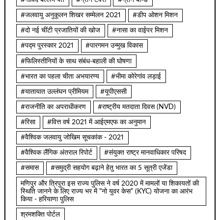
#गोविंद बल्लभ पंत
#ग्रीन टैक्स
#ग्रीन बॉण्ड
#जलवायु अनुकूलन शिखर सम्मेलन 2021
#डीप ओशन मिशन
#दो नई चींटी प्रजातियों की खोज
#नासा का वाईपर मिशन
#पद्म पुरस्कार 2021
#पारगमन उन्मुख विकास
#फिलिस्तीनियों के साथ संबंध-बहाली की घोषणा
#भारत का पहला चीता अभयारण्य
#भीमा कोरेगांव लड़ाई
#यातायात उल्लंघन प्रीमियम
#यूपीएससी
#राजनीति का अपराधीकरण
#राष्ट्रीय मतदाता दिवस (NVD)
#रिसा
#वित्त वर्ष 2021 में आईएमएफ का अनुमान
#वैश्विक जलवायु जोखिम सूचकांक - 2021
#वैश्विक लैंगिक अंतराल रिपोर्ट
#संयुक्त राष्ट्र मानवाधिकार परिषद
#समास
#समुद्री सहयोग बढ़ाने हेतु भारत का 5 सूत्री एजेंडा
मणिपुर और त्रिपुरा इस राज्य पुलिस ने वर्ष 2020 में मामलों या शिकायतों की
स्थिति जानने के लिए राज्य भर में "नो युवर केस" (KYC) योजना का आरंभ
किया - हरियाणा पुलिस
श्रमशक्ति पोर्टल