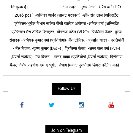
नि:शुल्क है। --------------------- टीम रूद्रा - मुख्य मेंटर - वीरेेस वर्मा (T.O-
2016 pcs ) -अभिनव आनंद (डायट प्रवक्ता) -डॉ० संत लाल (अस्सिटेंट
प्रोफेसर-भूगोल विभाग साकेत पीजी कॉलेज अयोघ्या -अनिल वर्मा (अस्सिटेंट
प्रोफेसर) मेंस टॉपिक क्रिएटर -योगराज पटेल (VDO)- प्रिलिम्स फैक्ट -मुख्य
संपादक -अभिषेक कुमार वर्मा (प्रतियोगी)- मेंस टॉपिक. - प्रशांत यादव - प्रतियोगी
- मेंस विजन. -कृष्ण कुमार (kvs -t ) प्रिलिम्स फैक्ट. -अमर पाल वर्मा (kvs-t
,रिसर्च स्कॉलर)- मेंस विजन - आनंद यादव (प्रतियोगी ,रिसर्च स्कॉलर)-प्रिलिम्स
फैक्ट विशेष सहयोग- एम .ए भूगोल विभाग (मर्यादा पुरुषोत्तम डिग्री कॉलेज मऊ) ।
Follow Us
Join on Telegram