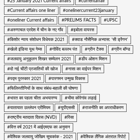
#25 January 2021 Current affairs
#currentaffair
#Current affairs one liner
#onelinercurrent23january
#oneliner Current affairs
#PRELIMS FACTS
#UPSC
#अरुणाचल प्रदेश में चीन के नए गाँव
#इबोला वायरस
#किशोर न्याय संशोधन विधेयक 2021
#क्वाड नौसैनिक अभ्यास: ‘सी ड्रैगन’
#खेलो इंडिया यूथ गेम्स
#गोविंद बल्लभ पंत
#ग्रीन टैक्स
#ग्रीन बॉण्ड
#जलवायु अनुकूलन शिखर सम्मेलन 2021
#डीप ओशन मिशन
#दो नई चींटी प्रजातियों की खोज
#नासा का वाईपर मिशन
#पद्म पुरस्कार 2021
#पारगमन उन्मुख विकास
#फिलिस्तीनियों के साथ संबंध-बहाली की घोषणा
#भारत का पहला चीता अभयारण्य
#भीमा कोरेगांव लड़ाई
#यातायात उल्लंघन प्रीमियम
#यूपीएससी
#राजनीति का अपराधीकरण
#राष्ट्रीय मतदाता दिवस (NVD)
#रिसा
#वित्त वर्ष 2021 में आईएमएफ का अनुमान
#वैश्विक जलवायु जोखिम सूचकांक - 2021
#वैश्विक लैंगिक अंतराल रिपोर्ट