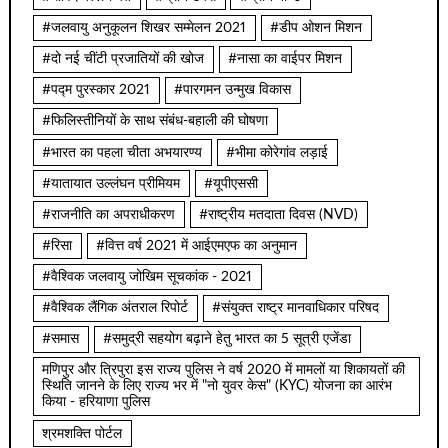
#जलवायु अनुकूलन शिखर सम्मेलन 2021
#डीप ओशन मिशन
#दो नई चींटी प्रजातियों की खोज
#नासा का वाईपर मिशन
#पद्म पुरस्कार 2021
#पारगमन उन्मुख विकास
#फिलिस्तीनियों के साथ संबंध-बहाली की घोषणा
#भारत का पहला चीता अभयारण्य
#भीमा कोरेगांव लड़ाई
#यातायात उल्लंघन प्रीमियम
#यूपीएससी
#राजनीति का अपराधीकरण
#राष्ट्रीय मतदाता दिवस (NVD)
#रिसा
#वित्त वर्ष 2021 में आईएमएफ का अनुमान
#वैश्विक जलवायु जोखिम सूचकांक - 2021
#वैश्विक लैंगिक अंतराल रिपोर्ट
#संयुक्त राष्ट्र मानवाधिकार परिषद
#समास
#समुद्री सहयोग बढ़ाने हेतु भारत का 5 सूत्री एजेंडा
मणिपुर और त्रिपुरा इस राज्य पुलिस ने वर्ष 2020 में मामलों या शिकायतों की
स्थिति जानने के लिए राज्य भर में "नो युवर केस" (KYC) योजना का आरंभ
किया - हरियाणा पुलिस
श्रमशक्ति पोर्टल