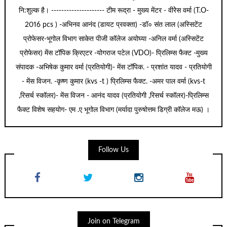
नि:शुल्क है। --------------------- टीम रूद्रा - मुख्य मेंटर - वीरेेस वर्मा (T.O-
2016 pcs ) -अभिनव आनंद (डायट प्रवक्ता) -डॉ० संत लाल (अस्सिटेंट
प्रोफेसर-भूगोल विभाग साकेत पीजी कॉलेज अयोघ्या -अनिल वर्मा (अस्सिटेंट
प्रोफेसर) मेंस टॉपिक क्रिएटर -योगराज पटेल (VDO)- प्रिलिम्स फैक्ट -मुख्य
संपादक -अभिषेक कुमार वर्मा (प्रतियोगी)- मेंस टॉपिक. - प्रशांत यादव - प्रतियोगी
- मेंस विजन. -कृष्ण कुमार (kvs -t ) प्रिलिम्स फैक्ट. -अमर पाल वर्मा (kvs-t
,रिसर्च स्कॉलर)- मेंस विजन - आनंद यादव (प्रतियोगी ,रिसर्च स्कॉलर)-प्रिलिम्स
फैक्ट विशेष सहयोग- एम .ए भूगोल विभाग (मर्यादा पुरुषोत्तम डिग्री कॉलेज मऊ) ।
Follow Us
Join on Telegram