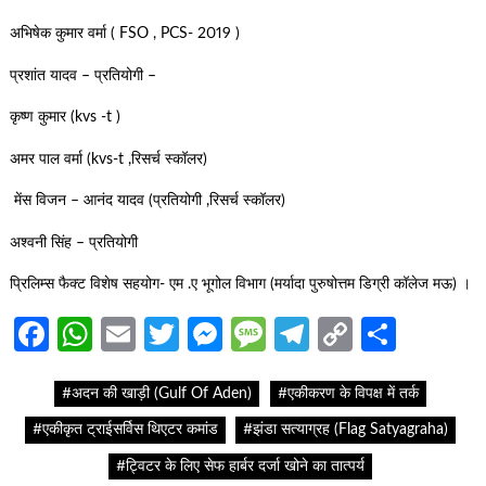
अभिषेक कुमार वर्मा ( FSO , PCS- 2019 )
प्रशांत यादव – प्रतियोगी –
कृष्ण कुमार (kvs -t )
अमर पाल वर्मा (kvs-t ,रिसर्च स्कॉलर)
मेंस विजन – आनंद यादव (प्रतियोगी ,रिसर्च स्कॉलर)
अश्वनी सिंह – प्रतियोगी
प्रिलिम्स फैक्ट विशेष सहयोग- एम .ए भूगोल विभाग (मर्यादा पुरुषोत्तम डिग्री कॉलेज मऊ) ।
Facebook
WhatsApp
Email
Twitter
Messenger
Message
Telegram
Copy
Share
Link
#अदन की खाड़ी (Gulf Of Aden)
#एकीकरण के विपक्ष में तर्क
#एकीकृत ट्राईसर्विस थिएटर कमांड
#झंडा सत्याग्रह (Flag Satyagraha)
#ट्विटर के लिए सेफ हार्बर दर्जा खोने का तात्पर्य