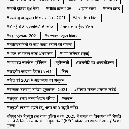
#किशोर न्याय संशोधन विधेयक 2021
#क्वाड नौसैनिक अभ्यास: ‘सी ड्रैगन’
#खेलो इंडिया यूथ गेम्स
#गोविंद बल्लभ पंत
#ग्रीन टैक्स
#ग्रीन बॉण्ड
#जलवायु अनुकूलन शिखर सम्मेलन 2021
#डीप ओशन मिशन
#दो नई चींटी प्रजातियों की खोज
#नासा का वाईपर मिशन
#पद्म पुरस्कार 2021
#पारगमन उन्मुख विकास
#फिलिस्तीनियों के साथ संबंध-बहाली की घोषणा
#भारत का पहला चीता अभयारण्य
#भीमा कोरेगांव लड़ाई
#यातायात उल्लंघन प्रीमियम
#यूपीएससी
#राजनीति का अपराधीकरण
#राष्ट्रीय मतदाता दिवस (NVD)
#रिसा
#वित्त वर्ष 2021 में आईएमएफ का अनुमान
#वैश्विक जलवायु जोखिम सूचकांक - 2021
#वैश्विक लैंगिक अंतराल रिपोर्ट
#संयुक्त राष्ट्र मानवाधिकार परिषद
#समास
#समुद्री सहयोग बढ़ाने हेतु भारत का 5 सूत्री एजेंडा
मणिपुर और त्रिपुरा इस राज्य पुलिस ने वर्ष 2020 में मामलों या शिकायतों की स्थिति
जानने के लिए राज्य भर में "नो युवर केस" (KYC) योजना का आरंभ किया - हरियाणा
पुलिस