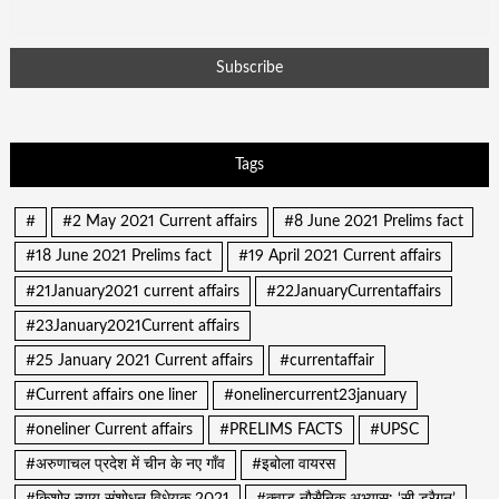
Tags
#
#2 May 2021 Current affairs
#8 June 2021 Prelims fact
#18 June 2021 Prelims fact
#19 April 2021 Current affairs
#21January2021 current affairs
#22JanuaryCurrentaffairs
#23January2021Current affairs
#25 January 2021 Current affairs
#currentaffair
#Current affairs one liner
#onelinercurrent23january
#oneliner Current affairs
#PRELIMS FACTS
#UPSC
#अरुणाचल प्रदेश में चीन के नए गाँव
#इबोला वायरस