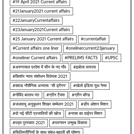
#19 April 2021 Current affairs
#21January2021 current affairs
#22JanuaryCurrentaffairs
#23January2021Current affairs
#25 January 2021 Current affairs
#currentaffair
#Current affairs one liner
#onelinercurrent23january
#oneliner Current affairs
#PRELIMS FACTS
#UPSC
#अरुणाचल प्रदेश में चीन के नए गाँव
#इबोला वायरस
#किशोर न्याय संशोधन विधेयक 2021
#क्वाड नौसैनिक अभ्यास: ‘सी ड्रैगन’
#खेलो इंडिया यूथ गेम्स
#गोविंद बल्लभ पंत
#ग्रीन टैक्स
#ग्रीन बॉण्ड
#जलवायु अनुकूलन शिखर सम्मेलन 2021
#डीप ओशन मिशन
#दो नई चींटी प्रजातियों की खोज
#नासा का वाईपर मिशन
#पद्म पुरस्कार 2021
#पारगमन उन्मुख विकास
#फिलिस्तीनियों के साथ संबंध-बहाली की घोषणा