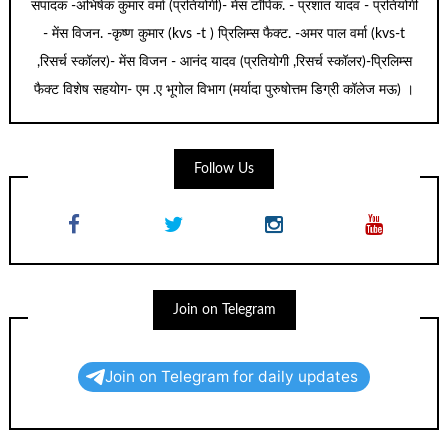
संपादक -अभिषेक कुमार वर्मा (प्रतियोगी)- मेंस टॉपिक. - प्रशांत यादव - प्रतियोगी
- मेंस विजन. -कृष्ण कुमार (kvs -t ) प्रिलिम्स फैक्ट. -अमर पाल वर्मा (kvs-t
,रिसर्च स्कॉलर)- मेंस विजन - आनंद यादव (प्रतियोगी ,रिसर्च स्कॉलर)-प्रिलिम्स
फैक्ट विशेष सहयोग- एम .ए भूगोल विभाग (मर्यादा पुरुषोत्तम डिग्री कॉलेज मऊ) ।
Follow Us
Join on Telegram
Join on Telegram for daily updates