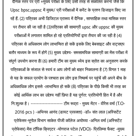
दैनिक स्तर पर प्री +मुख्य परीक्षा के लिए उसी तरह से संकलित करना जैसे कि
Upsc bpsc,uppsc में मुख्य/ प्री परीक्षाओं में करेंट के प्रश्न डिजाइन किए जा
रहें हैं. (2) पत्रिका अभी डिजिटल प्रारूप में दैनिक , साप्ताहिक तथा मासिक स्तर
पर तैयार की जा रही है (3)पत्रिका की सामाग्री upsc और uppsc की मुख्य
परीक्षाओं में लगातार शामिल हो रहे प्रतियोगियों द्वारा तैयार की जा रही है (4)
पत्रिका से अधिकतम लोग लाभान्वित हो सकें इसके लिए बेबसाइट और वाट्सएप
बतौर माध्यम के रूप में होगें (5) मुख्य उद्देश्य- समसामयिक सामाग्री का मेंस परीक्षा में
संपूर्ण उपयोग करना हैl (6) हमारी टीम का मुख्य ध्येय इस स्रोत का अनुसरण करके
पत्रिकाओं के संजाल से स्वयं व आप लोगों को बाहर निकालना है (7) विगत 1 माह
से यह के सफल प्रयोग के पश्चात हम लोग इस निष्कर्ष पर पहुंचें की अपने बीच के
अधिकाधिक लोग इससे -लाभान्वित हो सकें (8) पत्रिका के पीछे किसी भी तरह का
कोई आर्थिक लाभ का उद्देश्य नहीं छिपा है यह पूर्णत: प्रतियोगी हित में है और
नि:शुल्क है। --------------------- टीम रूद्रा - मुख्य मेंटर - वीरेेस वर्मा (T.O-
2016 pcs ) -अभिनव आनंद (डायट प्रवक्ता) -डॉ० संत लाल (अस्सिटेंट
प्रोफेसर-भूगोल विभाग साकेत पीजी कॉलेज अयोघ्या -अनिल वर्मा (अस्सिटेंट
प्रोफेसर) मेंस टॉपिक क्रिएटर -योगराज पटेल (VDO)- प्रिलिम्स फैक्ट -मुख्य