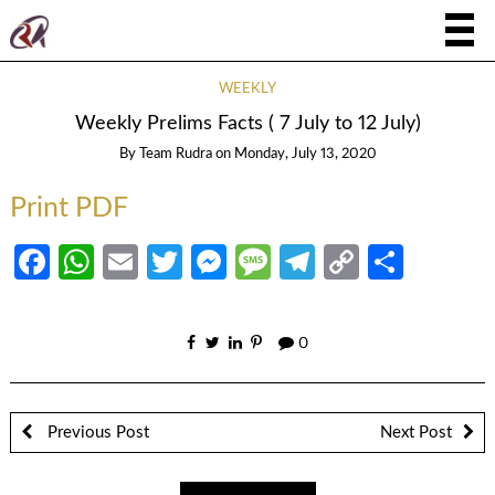
WEEKLY
Weekly Prelims Facts ( 7 July to 12 July)
By
Team Rudra
on
Monday, July 13, 2020
Print PDF
Facebook
WhatsApp
Email
Twitter
Messenger
Message
Telegram
Copy
Share
Link
0
Previous Post
Next Post