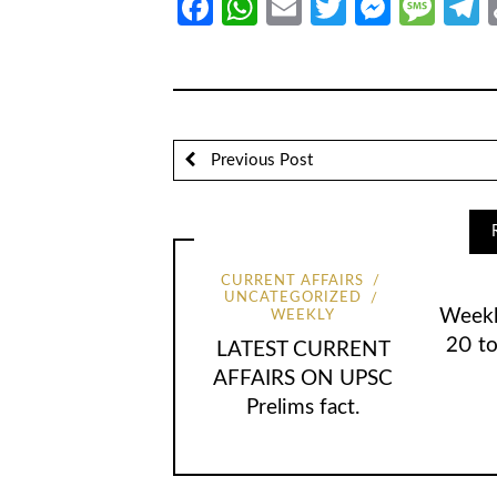
Facebook
WhatsApp
Email
Twitter
Messe
Mes
T
Previous Post
CURRENT AFFAIRS
UNCATEGORIZED
Weekl
WEEKLY
20 t
LATEST CURRENT
AFFAIRS ON UPSC
Prelims fact.