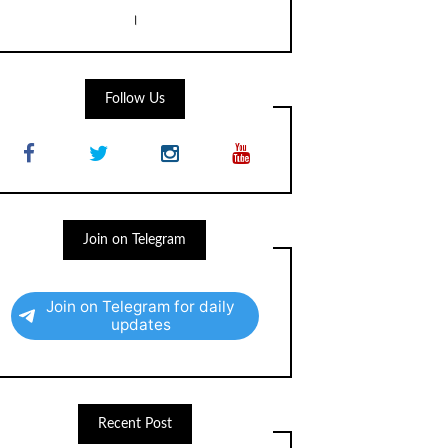
।
Follow Us
Join on Telegram
Join on Telegram for daily
updates
Recent Post