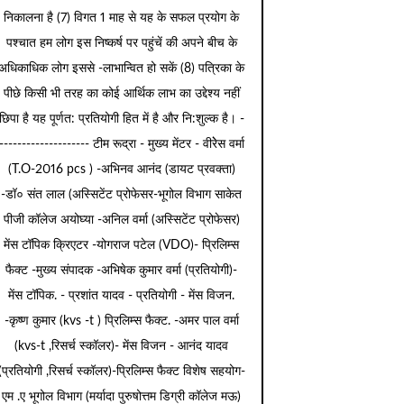
निकालना है (7) विगत 1 माह से यह के सफल प्रयोग के
पश्चात हम लोग इस निष्कर्ष पर पहुंचें की अपने बीच के
अधिकाधिक लोग इससे -लाभान्वित हो सकें (8) पत्रिका के
पीछे किसी भी तरह का कोई आर्थिक लाभ का उद्देश्य नहीं
छिपा है यह पूर्णत: प्रतियोगी हित में है और नि:शुल्क है। -
-------------------- टीम रूद्रा - मुख्य मेंटर - वीरेेस वर्मा
(T.O-2016 pcs ) -अभिनव आनंद (डायट प्रवक्ता)
-डॉ० संत लाल (अस्सिटेंट प्रोफेसर-भूगोल विभाग साकेत
पीजी कॉलेज अयोघ्या -अनिल वर्मा (अस्सिटेंट प्रोफेसर)
मेंस टॉपिक क्रिएटर -योगराज पटेल (VDO)- प्रिलिम्स
फैक्ट -मुख्य संपादक -अभिषेक कुमार वर्मा (प्रतियोगी)-
मेंस टॉपिक. - प्रशांत यादव - प्रतियोगी - मेंस विजन.
-कृष्ण कुमार (kvs -t ) प्रिलिम्स फैक्ट. -अमर पाल वर्मा
(kvs-t ,रिसर्च स्कॉलर)- मेंस विजन - आनंद यादव
(प्रतियोगी ,रिसर्च स्कॉलर)-प्रिलिम्स फैक्ट विशेष सहयोग-
एम .ए भूगोल विभाग (मर्यादा पुरुषोत्तम डिग्री कॉलेज मऊ)