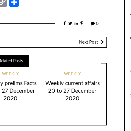
nger
sage
elegram
Copy
Share
Link
0
Next Post
Related Posts
WEEKLY
WEEKLY
y prelims Facts
Weekly current affairs
o 27 December
20 to 27 December
2020
2020