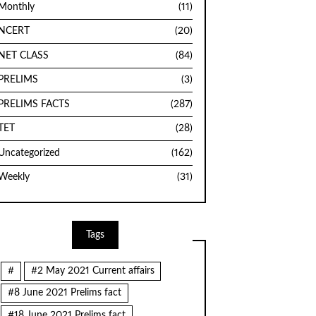
Monthly
(11)
NCERT
(20)
NET CLASS
(84)
PRELIMS
(3)
PRELIMS FACTS
(287)
TET
(28)
Uncategorized
(162)
Weekly
(31)
Tags
#
#2 May 2021 Current affairs
#8 June 2021 Prelims fact
#18 June 2021 Prelims fact