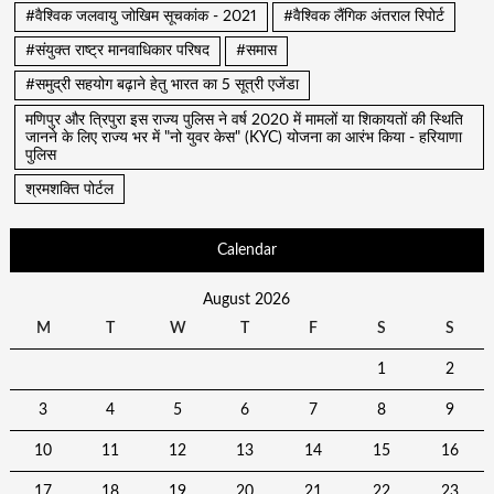
#वैश्विक जलवायु जोखिम सूचकांक - 2021
#वैश्विक लैंगिक अंतराल रिपोर्ट
#संयुक्त राष्ट्र मानवाधिकार परिषद
#समास
#समुद्री सहयोग बढ़ाने हेतु भारत का 5 सूत्री एजेंडा
मणिपुर और त्रिपुरा इस राज्य पुलिस ने वर्ष 2020 में मामलों या शिकायतों की स्थिति
जानने के लिए राज्य भर में "नो युवर केस" (KYC) योजना का आरंभ किया - हरियाणा
पुलिस
श्रमशक्ति पोर्टल
Calendar
August 2026
M
T
W
T
F
S
S
1
2
3
4
5
6
7
8
9
10
11
12
13
14
15
16
17
18
19
20
21
22
23