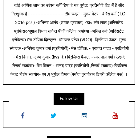
कोई आर्थिक लाभ का उद्देश्य नहीं छिपा है यह पूर्णत: प्रतियोगी हित में है और
नि:शुल्क है। --------------------- टीम रूद्रा - मुख्य मेंटर - वीरेेस वर्मा (T.O-
2016 pcs ) -अभिनव आनंद (डायट प्रवक्ता) -डॉ० संत लाल (अस्सिटेंट
प्रोफेसर-भूगोल विभाग साकेत पीजी कॉलेज अयोघ्या -अनिल वर्मा (अस्सिटेंट
प्रोफेसर) मेंस टॉपिक क्रिएटर -योगराज पटेल (VDO)- प्रिलिम्स फैक्ट -मुख्य
संपादक -अभिषेक कुमार वर्मा (प्रतियोगी)- मेंस टॉपिक. - प्रशांत यादव - प्रतियोगी
- मेंस विजन. -कृष्ण कुमार (kvs -t ) प्रिलिम्स फैक्ट. -अमर पाल वर्मा (kvs-t
,रिसर्च स्कॉलर)- मेंस विजन - आनंद यादव (प्रतियोगी ,रिसर्च स्कॉलर)-प्रिलिम्स
फैक्ट विशेष सहयोग- एम .ए भूगोल विभाग (मर्यादा पुरुषोत्तम डिग्री कॉलेज मऊ) ।
Follow Us