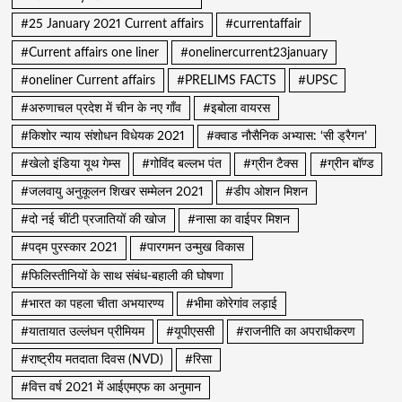
#25 January 2021 Current affairs
#currentaffair
#Current affairs one liner
#onelinercurrent23january
#oneliner Current affairs
#PRELIMS FACTS
#UPSC
#अरुणाचल प्रदेश में चीन के नए गाँव
#इबोला वायरस
#किशोर न्याय संशोधन विधेयक 2021
#क्वाड नौसैनिक अभ्यास: ‘सी ड्रैगन’
#खेलो इंडिया यूथ गेम्स
#गोविंद बल्लभ पंत
#ग्रीन टैक्स
#ग्रीन बॉण्ड
#जलवायु अनुकूलन शिखर सम्मेलन 2021
#डीप ओशन मिशन
#दो नई चींटी प्रजातियों की खोज
#नासा का वाईपर मिशन
#पद्म पुरस्कार 2021
#पारगमन उन्मुख विकास
#फिलिस्तीनियों के साथ संबंध-बहाली की घोषणा
#भारत का पहला चीता अभयारण्य
#भीमा कोरेगांव लड़ाई
#यातायात उल्लंघन प्रीमियम
#यूपीएससी
#राजनीति का अपराधीकरण
#राष्ट्रीय मतदाता दिवस (NVD)
#रिसा
#वित्त वर्ष 2021 में आईएमएफ का अनुमान