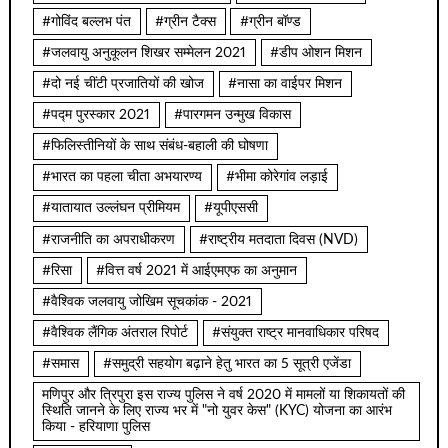
#गोविंद बल्लभ पंत
#ग्रीन टैक्स
#ग्रीन बॉण्ड
#जलवायु अनुकूलन शिखर सम्मेलन 2021
#डीप ओशन मिशन
#दो नई चींटी प्रजातियों की खोज
#नासा का वाईपर मिशन
#पद्म पुरस्कार 2021
#पारगमन उन्मुख विकास
#फिलिस्तीनियों के साथ संबंध-बहाली की घोषणा
#भारत का पहला चीता अभयारण्य
#भीमा कोरेगांव लड़ाई
#यातायात उल्लंघन प्रीमियम
#यूपीएससी
#राजनीति का अपराधीकरण
#राष्ट्रीय मतदाता दिवस (NVD)
#रिसा
#वित्त वर्ष 2021 में आईएमएफ का अनुमान
#वैश्विक जलवायु जोखिम सूचकांक - 2021
#वैश्विक लैंगिक अंतराल रिपोर्ट
#संयुक्त राष्ट्र मानवाधिकार परिषद
#समास
#समुद्री सहयोग बढ़ाने हेतु भारत का 5 सूत्री एजेंडा
मणिपुर और त्रिपुरा इस राज्य पुलिस ने वर्ष 2020 में मामलों या शिकायतों की
स्थिति जानने के लिए राज्य भर में "नो युवर केस" (KYC) योजना का आरंभ
किया - हरियाणा पुलिस