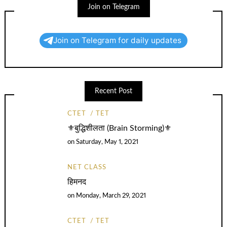
Join on Telegram
Join on Telegram for daily updates
Recent Post
CTET
TET
⚜️बुद्धिशीलता (Brain Storming)⚜️
on
Saturday, May 1, 2021
NET CLASS
हिमनद
on
Monday, March 29, 2021
CTET
TET