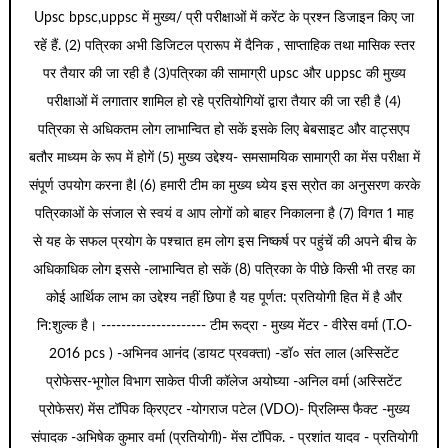
Upsc bpsc,uppsc में मुख्य/ प्री परीक्षाओं में करेंट के प्रश्न डिजाइन किए जा
रहें हैं. (2) पत्रिका अभी डिजिटल प्रारूप में दैनिक , साप्ताहिक तथा मासिक स्तर
पर तैयार की जा रही है (3)पत्रिका की सामाग्री upsc और uppsc की मुख्य
परीक्षाओं में लगातार शामिल हो रहे प्रतियोगियों द्वारा तैयार की जा रही है (4)
पत्रिका से अधिकतम लोग लाभान्वित हो सकें इसके लिए बेबसाइट और वाट्सएप
बतौर माध्यम के रूप में होगें (5) मुख्य उद्देश्य- समसामयिक सामाग्री का मेंस परीक्षा में
संपूर्ण उपयोग करना हैl (6) हमारी टीम का मुख्य ध्येय इस स्रोत का अनुसरण करके
पत्रिकाओं के संजाल से स्वयं व आप लोगों को बाहर निकालना है (7) विगत 1 माह
से यह के सफल प्रयोग के पश्चात हम लोग इस निष्कर्ष पर पहुंचें की अपने बीच के
अधिकाधिक लोग इससे -लाभान्वित हो सकें (8) पत्रिका के पीछे किसी भी तरह का
कोई आर्थिक लाभ का उद्देश्य नहीं छिपा है यह पूर्णत: प्रतियोगी हित में है और
नि:शुल्क है। --------------------- टीम रूद्रा - मुख्य मेंटर - वीरेेस वर्मा (T.O-
2016 pcs ) -अभिनव आनंद (डायट प्रवक्ता) -डॉ० संत लाल (अस्सिटेंट
प्रोफेसर-भूगोल विभाग साकेत पीजी कॉलेज अयोघ्या -अनिल वर्मा (अस्सिटेंट
प्रोफेसर) मेंस टॉपिक क्रिएटर -योगराज पटेल (VDO)- प्रिलिम्स फैक्ट -मुख्य
संपादक -अभिषेक कुमार वर्मा (प्रतियोगी)- मेंस टॉपिक. - प्रशांत यादव - प्रतियोगी