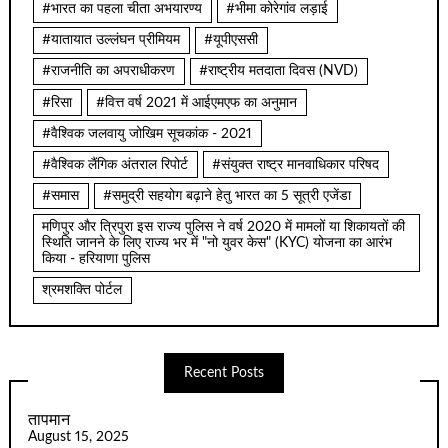
#भारत का पहला चीता अभयारण्य
#भीमा कोरेगांव लड़ाई
#यातायात उल्लंघन प्रीमियम
#यूपीएससी
#राजनीति का अपराधीकरण
#राष्ट्रीय मतदाता दिवस (NVD)
#रिसा
#वित्त वर्ष 2021 में आईएमएफ का अनुमान
#वैश्विक जलवायु जोखिम सूचकांक - 2021
#वैश्विक लैंगिक अंतराल रिपोर्ट
#संयुक्त राष्ट्र मानवाधिकार परिषद
#समास
#समुद्री सहयोग बढ़ाने हेतु भारत का 5 सूत्री एजेंडा
मणिपुर और त्रिपुरा इस राज्य पुलिस ने वर्ष 2020 में मामलों या शिकायतों की
स्थिति जानने के लिए राज्य भर में "नो युवर केस" (KYC) योजना का आरंभ
किया - हरियाणा पुलिस
श्रमशक्ति पोर्टल
Recent Posts
तापमान
August 15, 2025