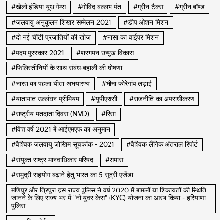
#खेलो इंडिया यूथ गेम्स
#गोविंद बल्लभ पंत
#ग्रीन टैक्स
#ग्रीन बॉण्ड
#जलवायु अनुकूलन शिखर सम्मेलन 2021
#डीप ओशन मिशन
#दो नई चींटी प्रजातियों की खोज
#नासा का वाईपर मिशन
#पद्म पुरस्कार 2021
#पारगमन उन्मुख विकास
#फिलिस्तीनियों के साथ संबंध-बहाली की घोषणा
#भारत का पहला चीता अभयारण्य
#भीमा कोरेगांव लड़ाई
#यातायात उल्लंघन प्रीमियम
#यूपीएससी
#राजनीति का अपराधीकरण
#राष्ट्रीय मतदाता दिवस (NVD)
#रिसा
#वित्त वर्ष 2021 में आईएमएफ का अनुमान
#वैश्विक जलवायु जोखिम सूचकांक - 2021
#वैश्विक लैंगिक अंतराल रिपोर्ट
#संयुक्त राष्ट्र मानवाधिकार परिषद
#समास
#समुद्री सहयोग बढ़ाने हेतु भारत का 5 सूत्री एजेंडा
मणिपुर और त्रिपुरा इस राज्य पुलिस ने वर्ष 2020 में मामलों या शिकायतों की स्थिति
जानने के लिए राज्य भर में "नो युवर केस" (KYC) योजना का आरंभ किया - हरियाणा
पुलिस