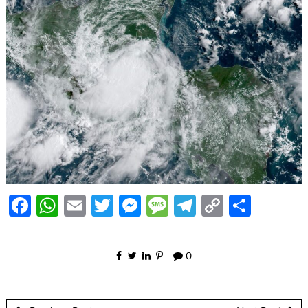
Facebook
WhatsApp
Email
Twitter
Messenger
Message
Telegram
Copy
Share
Link
0