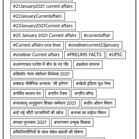
#21January2021 current affairs
#22JanuaryCurrentaffairs
#23January2021Current affairs
#25 January 2021 Current affairs
#currentaffair
#Current affairs one liner
#onelinercurrent23january
#oneliner Current affairs
#PRELIMS FACTS
#UPSC
#अरुणाचल प्रदेश में चीन के नए गाँव
#इबोला वायरस
#किशोर न्याय संशोधन विधेयक 2021
#क्वाड नौसैनिक अभ्यास: ‘सी ड्रैगन’
#खेलो इंडिया यूथ गेम्स
#गोविंद बल्लभ पंत
#ग्रीन टैक्स
#ग्रीन बॉण्ड
#जलवायु अनुकूलन शिखर सम्मेलन 2021
#डीप ओशन मिशन
#दो नई चींटी प्रजातियों की खोज
#नासा का वाईपर मिशन
#पद्म पुरस्कार 2021
#पारगमन उन्मुख विकास
#फिलिस्तीनियों के साथ संबंध-बहाली की घोषणा