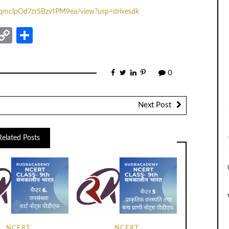
QgqmclpOd7zr5Bzv1PM9ea/view?usp=drivesdk
nger
sage
elegram
Copy
Share
Link
0
Next Post
Related Posts
NCERT
NCERT