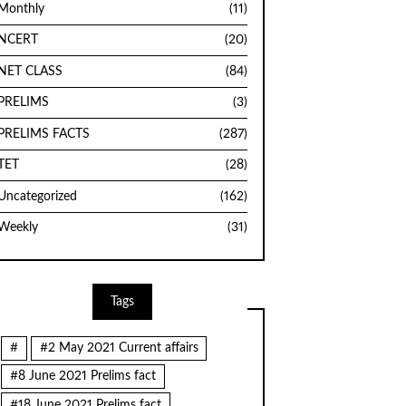
Monthly
(11)
NCERT
(20)
NET CLASS
(84)
PRELIMS
(3)
PRELIMS FACTS
(287)
TET
(28)
Uncategorized
(162)
Weekly
(31)
Tags
#
#2 May 2021 Current affairs
#8 June 2021 Prelims fact
#18 June 2021 Prelims fact