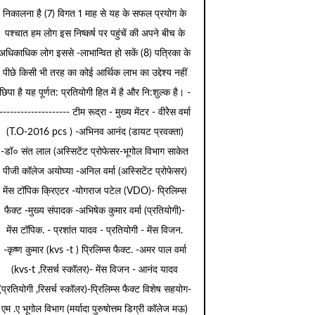
निकालना है (7) विगत 1 माह से यह के सफल प्रयोग के
पश्चात हम लोग इस निष्कर्ष पर पहुंचें की अपने बीच के
अधिकाधिक लोग इससे -लाभान्वित हो सकें (8) पत्रिका के
पीछे किसी भी तरह का कोई आर्थिक लाभ का उद्देश्य नहीं
छिपा है यह पूर्णत: प्रतियोगी हित में है और नि:शुल्क है। -
-------------------- टीम रूद्रा - मुख्य मेंटर - वीरेेस वर्मा
(T.O-2016 pcs ) -अभिनव आनंद (डायट प्रवक्ता)
-डॉ० संत लाल (अस्सिटेंट प्रोफेसर-भूगोल विभाग साकेत
पीजी कॉलेज अयोघ्या -अनिल वर्मा (अस्सिटेंट प्रोफेसर)
मेंस टॉपिक क्रिएटर -योगराज पटेल (VDO)- प्रिलिम्स
फैक्ट -मुख्य संपादक -अभिषेक कुमार वर्मा (प्रतियोगी)-
मेंस टॉपिक. - प्रशांत यादव - प्रतियोगी - मेंस विजन.
-कृष्ण कुमार (kvs -t ) प्रिलिम्स फैक्ट. -अमर पाल वर्मा
(kvs-t ,रिसर्च स्कॉलर)- मेंस विजन - आनंद यादव
(प्रतियोगी ,रिसर्च स्कॉलर)-प्रिलिम्स फैक्ट विशेष सहयोग-
एम .ए भूगोल विभाग (मर्यादा पुरुषोत्तम डिग्री कॉलेज मऊ)