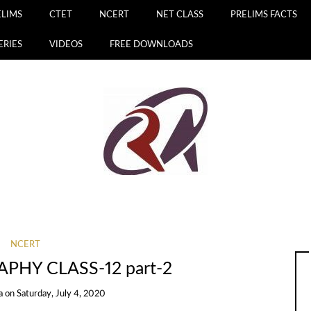
ELIMS
CTET
NCERT
NET CLASS
PRELIMS FACTS
ERIES
VIDEOS
FREE DOWNLOADS
NCERT
PHY CLASS-12 part-2
a
on
Saturday, July 4, 2020