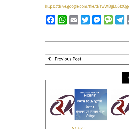
https://drive.google.com/file/d/1vAXBgL0Sfz
Facebook
WhatsApp
Email
Twitter
Messe
Mes
T
Previous Post
NCERT