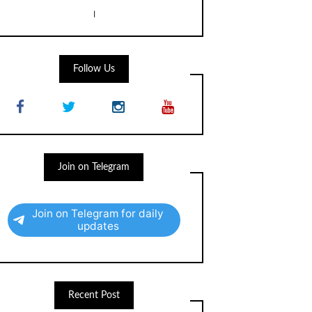
।
Follow Us
Join on Telegram
Join on Telegram for daily
updates
Recent Post