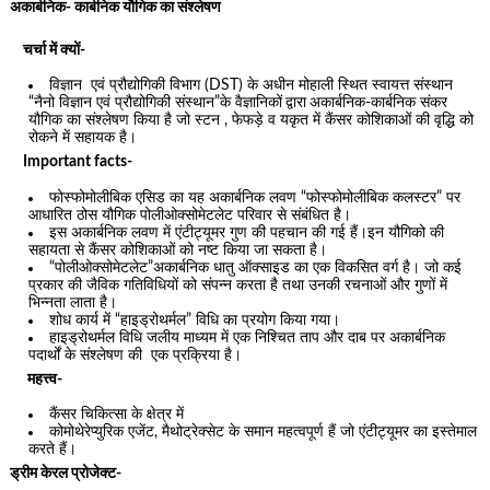
अकार्बनिक- कार्बनिक यौगिक का संश्लेषण
चर्चा में क्यों-
विज्ञान एवं प्रौद्योगिकी विभाग (DST) के अधीन मोहाली स्थित स्वायत्त संस्थान
“नैनो विज्ञान एवं प्रौद्योगिकी संस्थान”के वैज्ञानिकों
द्वारा
अकार्बनिक-कार्बनिक संकर
यौगिक का संश्लेषण किया है जो स्टन , फेफड़े व यकृत में कैंसर कोशिकाओं की वृद्धि को
रोकने में सहायक है।
Important facts-
फोस्फोमोलीबिक एसिड का यह अकार्बनिक लवण “फोस्फोमोलीबिक कलस्टर” पर
आधारित ठोस यौगिक पोलीओक्सोमेटलेट परिवार से संबंधित है।
इस अकार्बनिक लवण में एंटीट्यूमर गुण की पहचान की गई हैं।इन यौगिको की
सहायता से कैंसर कोशिकाओं को नष्ट किया जा सकता है।
“पोलीओक्सोमेटलेट”अकार्बनिक धातु ऑक्साइड का एक विकसित वर्ग है। जो कई
प्रकार की जैविक गतिविधियों को संपन्न करता है तथा उनकी रचनाओं और गुणों में
भिन्नता लाता है।
शोध कार्य में “हाइड्रोथर्मल” विधि का प्रयोग किया गया।
हाइड्रोथर्मल विधि जलीय माध्यम में एक निश्चित ताप और दाब पर अकार्बनिक
पदार्थों के संश्लेषण की एक प्रक्रिया है।
महत्त्व-
कैंसर चिकित्सा के क्षेत्र में
कोमोथेरेप्युरिक एजेंट, मैथोट्रेक्सेट के समान महत्वपूर्ण हैं जो एंटीट्यूमर का इस्तेमाल
करते हैं।
ड्रीम केरल प्रोजेक्ट-