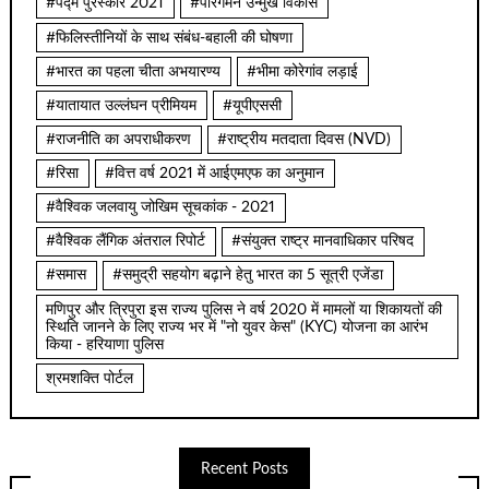
#पद्म पुरस्कार 2021
#पारगमन उन्मुख विकास
#फिलिस्तीनियों के साथ संबंध-बहाली की घोषणा
#भारत का पहला चीता अभयारण्य
#भीमा कोरेगांव लड़ाई
#यातायात उल्लंघन प्रीमियम
#यूपीएससी
#राजनीति का अपराधीकरण
#राष्ट्रीय मतदाता दिवस (NVD)
#रिसा
#वित्त वर्ष 2021 में आईएमएफ का अनुमान
#वैश्विक जलवायु जोखिम सूचकांक - 2021
#वैश्विक लैंगिक अंतराल रिपोर्ट
#संयुक्त राष्ट्र मानवाधिकार परिषद
#समास
#समुद्री सहयोग बढ़ाने हेतु भारत का 5 सूत्री एजेंडा
मणिपुर और त्रिपुरा इस राज्य पुलिस ने वर्ष 2020 में मामलों या शिकायतों की
स्थिति जानने के लिए राज्य भर में "नो युवर केस" (KYC) योजना का आरंभ
किया - हरियाणा पुलिस
श्रमशक्ति पोर्टल
Recent Posts