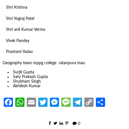
Shri Krishna
Shri Yograj Patel
Shri anil Kumar Verma
Vivek Pandey
Prashant Yadav
Geography team mppg college ratanpura mau
Surjit Gupta
Saty Prakash Gupta
Shubham Singh
Akhilesh Kumar
Facebook
WhatsApp
Email
Twitter
Messenger
Message
Telegram
Copy
Share
Link
0