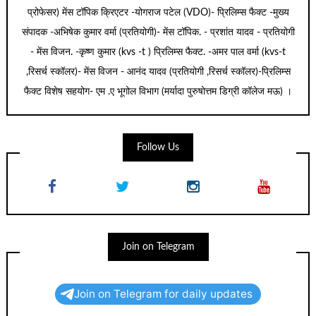
प्रोफेसर) मेंस टॉपिक क्रिएटर -योगराज पटेल (VDO)- प्रिलिम्स फैक्ट -मुख्य
संपादक -अभिषेक कुमार वर्मा (प्रतियोगी)- मेंस टॉपिक. - प्रशांत यादव - प्रतियोगी
- मेंस विजन. -कृष्ण कुमार (kvs -t ) प्रिलिम्स फैक्ट. -अमर पाल वर्मा (kvs-t
,रिसर्च स्कॉलर)- मेंस विजन - आनंद यादव (प्रतियोगी ,रिसर्च स्कॉलर)-प्रिलिम्स
फैक्ट विशेष सहयोग- एम .ए भूगोल विभाग (मर्यादा पुरुषोत्तम डिग्री कॉलेज मऊ) ।
Follow Us
Join on Telegram
Join on Telegram for daily updates