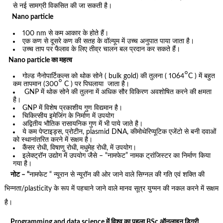
से नई सामग्री विकसित की जा सकती है।
Nano particle
100 nm से कम आकार के होते हैं।
एक कण से दूसरे कण की सतह के वॉल्यूम में उच्च अनुपात पाया जाता है।
उच्च ताप पर फैलाव के लिए तीव्र चालन बल प्रदान कर सकते हैं।
Nano particle का महत्व
०
गोल्ड नैनोपार्टिकल्स को थोक सोने ( bulk gold) की तुलना ( 1064
C ) में बहुत
०
कम तापमान (300
C ) पर पिघलाया जाता है।
GNP में थोक सोने की तुलना में अधिक सौर विकिरण अवशोषित करने की क्षमता
है।
GNP में विशेष प्रकाशीय गुण विद्यमान है।
चिकित्सीय इमेजिंग के निर्माण में उपयोग
अद्वितीय भौतिक रासायनिक गुण में भी पाये जाते है।
ये कम पेप्टाइड्स, प्रोटीन, plasmid DNA, कीमोथेरिप्यूटिक एजेंटो से बनी दवाओं
को स्थानांतरित करने में सक्षम है।
कैंसर रोधी, विषाणु रोधी, मधुमेह रोधी, में उपयोग।
इलेक्ट्रॉन उद्योग में उपयोग जैसे – “नामफेट” नामक ट्रांजिस्टर का निर्माण किया
गया है।
नोट – “
नामफेट “ न्यूरान से न्यूरॉन की ओर जाने वाले सिग्नल की गति एवं शक्ति की
भिन्नता/plasticity के रूप में पहचाने जाने वाले मानव सूत्र युग्मन की नकल करने में सक्षम
है।
Programming and data science में विश्व का पहला BSc ऑनलाइन डिग्री