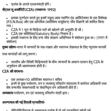
फ्रांस के अगले प्रधानमंत्री होंगे।
सेंट्रल जू अथॉरिटी (CZA)-(स्थापना- 1992)
इसका पुनर्गठन करते हुए इसमें स्कूल आफ प्लानिंग एंड आर्किटेक्चर के एक विशेषज्ञ
(P.S.N.Roa) और एक आणविक (कार्तिकेय वासुदेवन) जीव विज्ञानी को शामिल किया
गया।
CZA ने 1 जून से चिड़िया घरों को खोलने की अनुमति दी थी।
CZA एक सांविधिक(Statutory Body) निकाय है।
इसकी स्थापना के लिए वन्य जीव संरक्षण अधिनियम में संशोधन हुआ था। (1991 में
संशोधन)
मुख्य उद्देश्य-
भारत में जानवरों के रख-रखाव और स्वास्थ्य देखभाल के लिए न्यूनतम मानकों
तथा मानदंडों को लागू करना।
भारतीय और विदेशी चिड़ियाघरो के बीच जानवरों के आदान-प्रदान हेतु CZA के
अनुमोदन की आवश्यकता होती है।
CZA
की संरचना-
एक अध्यक्ष+10 अतिरिक्त सदस्य+1 सचिव
इनमें से कुछ पर्यावरण, वन व जलवायु परिवर्तन मंत्रालय में कार्यरत अधिकारी तथा
शेष वन्यजीव संरक्षणवादी या सेवानिवृत्त वन अधिकारी होते हैं।
अध्यक्षता-
पर्यावरण, वन एवं जलवायु परिवर्तन मंत्री द्वारा।
अरुणाचल की नई तितली प्रजातियां-
लेपिडोप्टिरिस्टस ने अरुणाचल प्रदेश में दो नई प्रजातियां खोजी गई