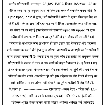
स्तरीय पत्रिकाओं -इनसाइट IAS ,IAS -BABA ,विजन -IAS,शंकर -IAS का
दैनिक स्तर पर प्री +मुख्य परीक्षा के लिए उसी तरह से संकलित करना जैसे कि
Upsc bpsc,uppsc में मुख्य/ प्री परीक्षाओं में करेंट के प्रश्न डिजाइन किए जा
रहें हैं. (2) पत्रिका अभी डिजिटल प्रारूप में दैनिक , साप्ताहिक तथा मासिक स्तर
पर तैयार की जा रही है (3)पत्रिका की सामाग्री upsc और uppsc की मुख्य
परीक्षाओं में लगातार शामिल हो रहे प्रतियोगियों द्वारा तैयार की जा रही है (4)
पत्रिका से अधिकतम लोग लाभान्वित हो सकें इसके लिए बेबसाइट और वाट्सएप
बतौर माध्यम के रूप में होगें (5) मुख्य उद्देश्य- समसामयिक सामाग्री का मेंस परीक्षा में
संपूर्ण उपयोग करना हैl (6) हमारी टीम का मुख्य ध्येय इस स्रोत का अनुसरण करके
पत्रिकाओं के संजाल से स्वयं व आप लोगों को बाहर निकालना है (7) विगत 1 माह
से यह के सफल प्रयोग के पश्चात हम लोग इस निष्कर्ष पर पहुंचें की अपने बीच के
अधिकाधिक लोग इससे -लाभान्वित हो सकें (8) पत्रिका के पीछे किसी भी तरह का
कोई आर्थिक लाभ का उद्देश्य नहीं छिपा है यह पूर्णत: प्रतियोगी हित में है और
नि:शुल्क है। --------------------- टीम रूद्रा - मुख्य मेंटर - वीरेेस वर्मा (T.O-
2016 pcs ) -अभिनव आनंद (डायट प्रवक्ता) -डॉ० संत लाल (अस्सिटेंट
प्रोफेसर-भूगोल विभाग साकेत पीजी कॉलेज अयोघ्या -अनिल वर्मा (अस्सिटेंट