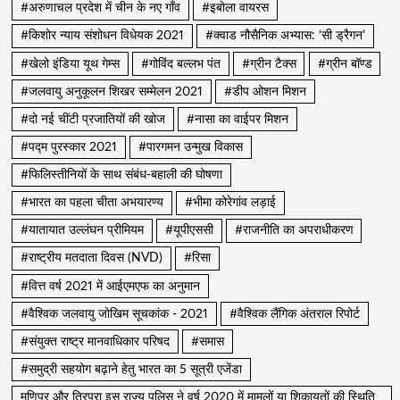
#अरुणाचल प्रदेश में चीन के नए गाँव
#इबोला वायरस
#किशोर न्याय संशोधन विधेयक 2021
#क्वाड नौसैनिक अभ्यास: ‘सी ड्रैगन’
#खेलो इंडिया यूथ गेम्स
#गोविंद बल्लभ पंत
#ग्रीन टैक्स
#ग्रीन बॉण्ड
#जलवायु अनुकूलन शिखर सम्मेलन 2021
#डीप ओशन मिशन
#दो नई चींटी प्रजातियों की खोज
#नासा का वाईपर मिशन
#पद्म पुरस्कार 2021
#पारगमन उन्मुख विकास
#फिलिस्तीनियों के साथ संबंध-बहाली की घोषणा
#भारत का पहला चीता अभयारण्य
#भीमा कोरेगांव लड़ाई
#यातायात उल्लंघन प्रीमियम
#यूपीएससी
#राजनीति का अपराधीकरण
#राष्ट्रीय मतदाता दिवस (NVD)
#रिसा
#वित्त वर्ष 2021 में आईएमएफ का अनुमान
#वैश्विक जलवायु जोखिम सूचकांक - 2021
#वैश्विक लैंगिक अंतराल रिपोर्ट
#संयुक्त राष्ट्र मानवाधिकार परिषद
#समास
#समुद्री सहयोग बढ़ाने हेतु भारत का 5 सूत्री एजेंडा
मणिपुर और त्रिपुरा इस राज्य पुलिस ने वर्ष 2020 में मामलों या शिकायतों की स्थिति