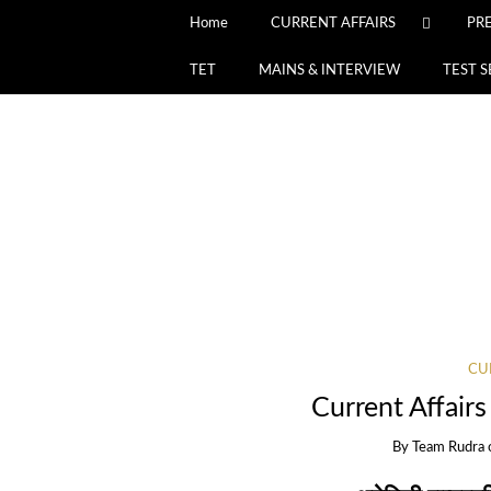
Home
CURRENT AFFAIRS
PR
TET
MAINS & INTERVIEW
TEST S
CU
Current Affai
By
Team Rudra