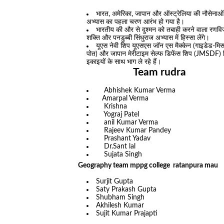
भारत, अमेरिका, जापान और ऑस्ट्रेलिया की नौसेनाओं 
अभ्यास का पहला चरण आरंभ हो गया है।
भारतीय की और से दुश्मन को तबाही करने वाला रणविज
शक्ति और पनडुब्बी सिंधुराज अभ्यास में हिस्सा लेंगे।
यूएस नेवी शिप यूएसएस जॉन एस मैक्केन (गाइडेड-मिसा
पोत) और जापान मेरीटाइम सेल्फ डिफेंस शिप (JMSDF) शिप
इकाइयों के साथ भाग ले रहे हैं।
Team rudra
Abhishek Kumar Verma
Amarpal Verma
Krishna
Yograj Patel
anil Kumar Verma
Rajeev Kumar Pandey
Prashant Yadav
Dr.Sant lal
Sujata Singh
Geography team mppg college ratanpura mau
Surjit Gupta
Saty Prakash Gupta
Shubham Singh
Akhilesh Kumar
Sujit Kumar Prajapti