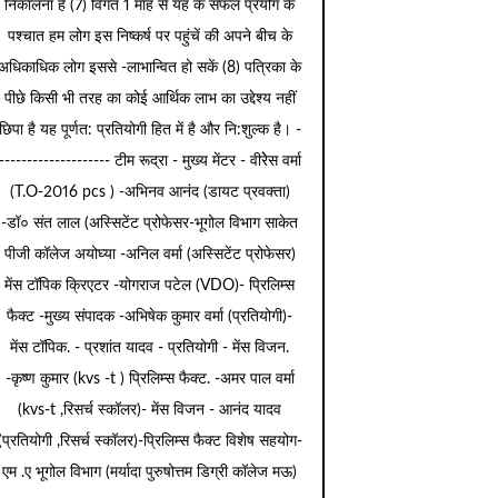
निकालना है (7) विगत 1 माह से यह के सफल प्रयोग के
पश्चात हम लोग इस निष्कर्ष पर पहुंचें की अपने बीच के
अधिकाधिक लोग इससे -लाभान्वित हो सकें (8) पत्रिका के
पीछे किसी भी तरह का कोई आर्थिक लाभ का उद्देश्य नहीं
छिपा है यह पूर्णत: प्रतियोगी हित में है और नि:शुल्क है। -
-------------------- टीम रूद्रा - मुख्य मेंटर - वीरेेस वर्मा
(T.O-2016 pcs ) -अभिनव आनंद (डायट प्रवक्ता)
-डॉ० संत लाल (अस्सिटेंट प्रोफेसर-भूगोल विभाग साकेत
पीजी कॉलेज अयोघ्या -अनिल वर्मा (अस्सिटेंट प्रोफेसर)
मेंस टॉपिक क्रिएटर -योगराज पटेल (VDO)- प्रिलिम्स
फैक्ट -मुख्य संपादक -अभिषेक कुमार वर्मा (प्रतियोगी)-
मेंस टॉपिक. - प्रशांत यादव - प्रतियोगी - मेंस विजन.
-कृष्ण कुमार (kvs -t ) प्रिलिम्स फैक्ट. -अमर पाल वर्मा
(kvs-t ,रिसर्च स्कॉलर)- मेंस विजन - आनंद यादव
(प्रतियोगी ,रिसर्च स्कॉलर)-प्रिलिम्स फैक्ट विशेष सहयोग-
एम .ए भूगोल विभाग (मर्यादा पुरुषोत्तम डिग्री कॉलेज मऊ)