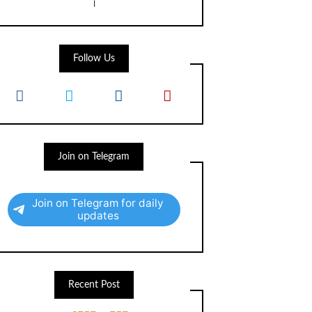
।
Follow Us
Join on Telegram
Join on Telegram for daily
updates
Recent Post