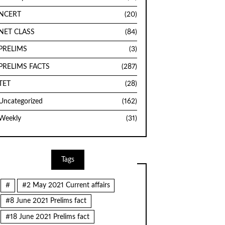
NCERT
(20)
NET CLASS
(84)
PRELIMS
(3)
PRELIMS FACTS
(287)
TET
(28)
Uncategorized
(162)
Weekly
(31)
Tags
#
#2 May 2021 Current affairs
#8 June 2021 Prelims fact
#18 June 2021 Prelims fact