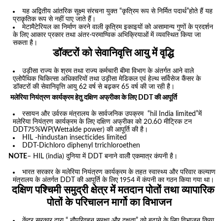
यह अद्वितीय आंतरिक सूक्ष्म संरचना युक्त “कृत्रिम रूप से निर्मित पदार्थ”होते हैं यह
प्राकृतिक रूप से नहीं पाए जाते हैं।
मेटामैटेरियल का निर्माण करने वाली कृत्रिम इकाइयों को असामान्य गुणों के प्रदर्शन
के लिए आकार प्रकार तथा अंतर-परमाण्विक अभिक्रियाओं में व्यवस्थित किया जा
सकता है।
डॉक्टरों को सेवानिवृत्ति आयु में वृद्धि
उड़ीसा राज्य के श्रम तथा राज्य कर्मचारी बीमा विभाग के अंतर्गत आने वाले
एलोपैथिक चिकित्सा अधिकारियों तथा उड़ीसा मेडिकल एवं हेल्थ सर्विसेज कैंसर के
डॉक्टरों की सेवानिवृत्ति आयु 62 वर्ष से बढ़कर 65 वर्ष की जा रही है।
मलेरिया नियंत्रण कार्यक्रम हेतु दक्षिण अफ्रीका के लिए DDT की आपूर्ति
रसायन और उर्वरक मंत्रालय के सार्वजनिक उपक्रम “hil India limited”में
मलेरिया नियंत्रण कार्यक्रम के लिए दक्षिण अफ्रीका को 20.60 मीट्रिक टन
DDT75%WP(Wettalde power) की आपूर्ति की है।
HIL -hindustan insecticides limited
DDT-Dichloro diphenyl trrichloroethen
NOTE
– HIL (india) दुनिया में DDT बनाने वालीे एकमात्र कंपनी है।
भारत सरकार के मलेरिया नियंत्रण कार्यक्रम के तहत स्वास्थ्य और परिवार कल्याण
मंत्रालय के अंतर्गत DDT की आपूर्ति के लिए 1954 में कंपनी का गठन किया गया था।
दक्षिण पश्चिमी समुद्री क्षेत्र में मतदान पोतों तथा व्यापारिक
पोतों के परिचालन मार्गो का विभाजन
केंद्र सरकार द्वारा “ नौपरिवहन सुरक्षा और दक्षता” को बढ़ाने के लिए विभाजन किया