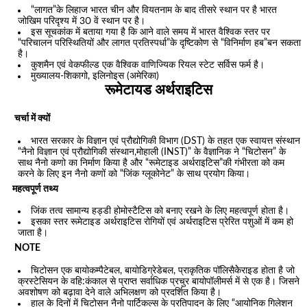
“लागत”के लिहाज भारत चीन और वियतनाम के बाद तीसरे स्थान पर है भारत
जोखिम परिदृश्य में 30 वें स्थान पर है।
इस सूचकांक में बताया गया है कि आने वाले समय में भारत वैश्विक स्तर पर
“परिचालन परिस्थितियों और लागत प्रतिस्पर्धा”के दृष्टिकोण से “विनिर्माण हब”बन सकता
है।
कुशमैन एवं वेकफील्ड एक वैश्विक वाणिज्यिक रियल स्टेट सर्विस फर्म है।
मुख्यालय-शिकागो, इलिनोइस (अमेरिका)
रूमेटायड अर्थराइटिस
चर्चा में क्यों
भारत सरकार के विज्ञान एवं प्रौद्योगिकी विभाग (DST) के तहत एक स्वायत्त संस्थान
“नैनो विज्ञान एवं प्रौद्योगिकी संस्थान,मोहाली (INST)” के वैज्ञानिक ने “चिटोसन” के
साथ नैनो कणो का निर्माण किया है और “रूमेटाइड अर्थराइटिस”की गंभीरता को कम
करने के लिए इन नैनो कणों को “जिंक ग्लूकोनेट” के साथ प्रयोग किया।
महत्वपूर्ण तथ्य
जिंक तत्व सामान्य हड्डी होमोस्टैटिस को बनाए रखने के लिए महत्वपूर्ण होता है।
इसका स्तर रूमेटाइड अर्थराइटिस रोगियों एवं अर्थराइटिस प्रेरित पशुओं में कम हो
जाता है।
NOTE
चिटोसन एक बायोकम्पैटेबल, बायोडिग्रेडेबल, प्राकृतिक पॉलिसैकेेराइड होता है जो
क्रस्टेसियन के वहि:कंकाल से प्राप्त सर्वाधिक प्रचुर बायोपॉलीमर्स में से एक है। जिसने
अवशोषण को बढ़ावा देने वाले अभिलक्षण को प्रदर्शित किया है।
हाल के दिनों में चिटोसन नैनो पार्टिकल्स के प्रतिपादन के लिए “आयोनिक गिलेशन