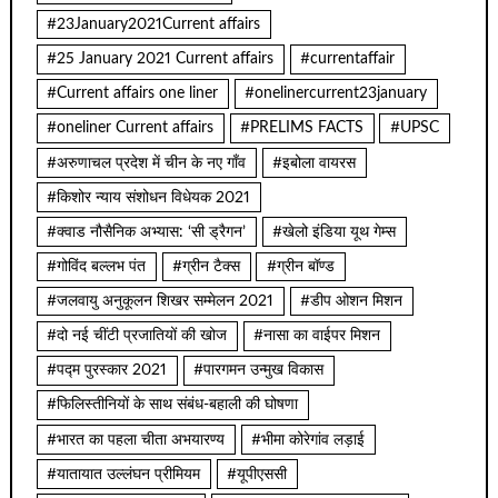
#23January2021Current affairs
#25 January 2021 Current affairs
#currentaffair
#Current affairs one liner
#onelinercurrent23january
#oneliner Current affairs
#PRELIMS FACTS
#UPSC
#अरुणाचल प्रदेश में चीन के नए गाँव
#इबोला वायरस
#किशोर न्याय संशोधन विधेयक 2021
#क्वाड नौसैनिक अभ्यास: ‘सी ड्रैगन’
#खेलो इंडिया यूथ गेम्स
#गोविंद बल्लभ पंत
#ग्रीन टैक्स
#ग्रीन बॉण्ड
#जलवायु अनुकूलन शिखर सम्मेलन 2021
#डीप ओशन मिशन
#दो नई चींटी प्रजातियों की खोज
#नासा का वाईपर मिशन
#पद्म पुरस्कार 2021
#पारगमन उन्मुख विकास
#फिलिस्तीनियों के साथ संबंध-बहाली की घोषणा
#भारत का पहला चीता अभयारण्य
#भीमा कोरेगांव लड़ाई
#यातायात उल्लंघन प्रीमियम
#यूपीएससी