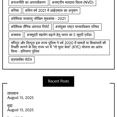
#राजनीति का अपराधीकरण
#राष्ट्रीय मतदाता दिवस (NVD)
#रिसा
#वित्त वर्ष 2021 में आईएमएफ का अनुमान
#वैश्विक जलवायु जोखिम सूचकांक - 2021
#वैश्विक लैंगिक अंतराल रिपोर्ट
#संयुक्त राष्ट्र मानवाधिकार परिषद
#समास
#समुद्री सहयोग बढ़ाने हेतु भारत का 5 सूत्री एजेंडा
मणिपुर और त्रिपुरा इस राज्य पुलिस ने वर्ष 2020 में मामलों या शिकायतों की
स्थिति जानने के लिए राज्य भर में "नो युवर केस" (KYC) योजना का आरंभ
किया - हरियाणा पुलिस
श्रमशक्ति पोर्टल
Recent Posts
तापमान
August 15, 2025
मृदा
August 15, 2025