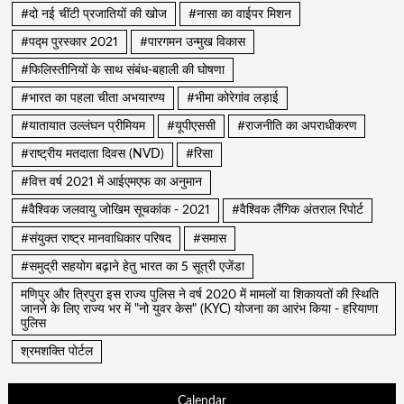
#दो नई चींटी प्रजातियों की खोज
#नासा का वाईपर मिशन
#पद्म पुरस्कार 2021
#पारगमन उन्मुख विकास
#फिलिस्तीनियों के साथ संबंध-बहाली की घोषणा
#भारत का पहला चीता अभयारण्य
#भीमा कोरेगांव लड़ाई
#यातायात उल्लंघन प्रीमियम
#यूपीएससी
#राजनीति का अपराधीकरण
#राष्ट्रीय मतदाता दिवस (NVD)
#रिसा
#वित्त वर्ष 2021 में आईएमएफ का अनुमान
#वैश्विक जलवायु जोखिम सूचकांक - 2021
#वैश्विक लैंगिक अंतराल रिपोर्ट
#संयुक्त राष्ट्र मानवाधिकार परिषद
#समास
#समुद्री सहयोग बढ़ाने हेतु भारत का 5 सूत्री एजेंडा
मणिपुर और त्रिपुरा इस राज्य पुलिस ने वर्ष 2020 में मामलों या शिकायतों की स्थिति
जानने के लिए राज्य भर में "नो युवर केस" (KYC) योजना का आरंभ किया - हरियाणा
पुलिस
श्रमशक्ति पोर्टल
Calendar