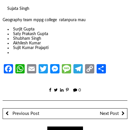
Sujata Singh
Geography team mppg college ratanpura mau
Surjit Gupta
Saty Prakash Gupta
Shubham Singh
Akhilesh Kumar
Sujit Kumar Prajapti
Facebook
WhatsApp
Email
Twitter
Messenger
Message
Telegram
Copy
Share
Link
0
Previous Post
Next Post