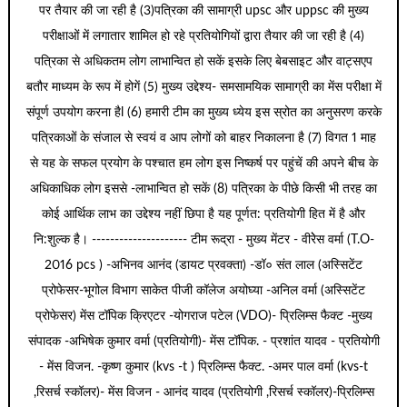
पर तैयार की जा रही है (3)पत्रिका की सामाग्री upsc और uppsc की मुख्य
परीक्षाओं में लगातार शामिल हो रहे प्रतियोगियों द्वारा तैयार की जा रही है (4)
पत्रिका से अधिकतम लोग लाभान्वित हो सकें इसके लिए बेबसाइट और वाट्सएप
बतौर माध्यम के रूप में होगें (5) मुख्य उद्देश्य- समसामयिक सामाग्री का मेंस परीक्षा में
संपूर्ण उपयोग करना हैl (6) हमारी टीम का मुख्य ध्येय इस स्रोत का अनुसरण करके
पत्रिकाओं के संजाल से स्वयं व आप लोगों को बाहर निकालना है (7) विगत 1 माह
से यह के सफल प्रयोग के पश्चात हम लोग इस निष्कर्ष पर पहुंचें की अपने बीच के
अधिकाधिक लोग इससे -लाभान्वित हो सकें (8) पत्रिका के पीछे किसी भी तरह का
कोई आर्थिक लाभ का उद्देश्य नहीं छिपा है यह पूर्णत: प्रतियोगी हित में है और
नि:शुल्क है। --------------------- टीम रूद्रा - मुख्य मेंटर - वीरेेस वर्मा (T.O-
2016 pcs ) -अभिनव आनंद (डायट प्रवक्ता) -डॉ० संत लाल (अस्सिटेंट
प्रोफेसर-भूगोल विभाग साकेत पीजी कॉलेज अयोघ्या -अनिल वर्मा (अस्सिटेंट
प्रोफेसर) मेंस टॉपिक क्रिएटर -योगराज पटेल (VDO)- प्रिलिम्स फैक्ट -मुख्य
संपादक -अभिषेक कुमार वर्मा (प्रतियोगी)- मेंस टॉपिक. - प्रशांत यादव - प्रतियोगी
- मेंस विजन. -कृष्ण कुमार (kvs -t ) प्रिलिम्स फैक्ट. -अमर पाल वर्मा (kvs-t
,रिसर्च स्कॉलर)- मेंस विजन - आनंद यादव (प्रतियोगी ,रिसर्च स्कॉलर)-प्रिलिम्स