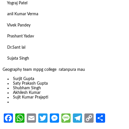
Yograj Patel
anil Kumar Verma
Vivek Pandey
Prashant Yadav
Dr.Sant lal
Sujata Singh
Geography team mppg college ratanpura mau
Surjit Gupta
Saty Prakash Gupta
Shubham Singh
Akhilesh Kumar
Sujit Kumar Prajapti
Facebook
WhatsApp
Email
Twitter
Messenger
Message
Telegram
Copy
Share
Link