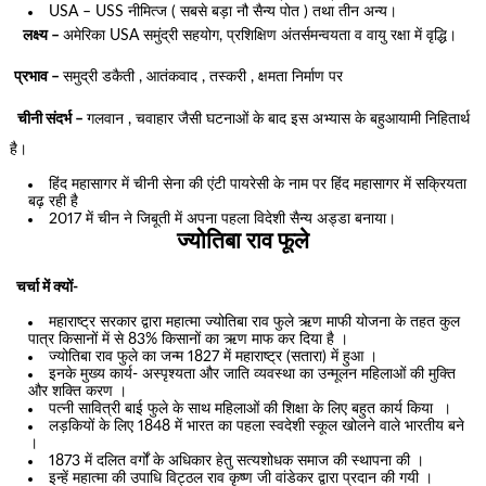
USA – USS नीमित्ज ( सबसे बड़ा नौ सैन्य पोत ) तथा तीन अन्य।
लक्ष्य –
अमेरिका USA समुंद्री सहयोग, प्रशिक्षिण अंतर्समन्वयता व वायु रक्षा में वृद्धि।
प्रभाव –
समुद्री डकैती , आतंकवाद , तस्करी , क्षमता निर्माण पर
चीनी संदर्भ –
गलवान , चवाहार जैसी घटनाओं के बाद इस अभ्यास के बहुआयामी निहितार्थ
है।
हिंद महासागर में चीनी सेना की एंटी पायरेसी के नाम पर हिंद महासागर में सक्रियता
बढ़ रही है
2017 में चीन ने जिबूती में अपना पहला विदेशी सैन्य अड्डा बनाया।
ज्योतिबा राव फूले
चर्चा में क्यों-
महाराष्ट्र सरकार द्वारा महात्मा ज्योतिबा राव फुले ऋण माफी योजना के तहत कुल
पात्र किसानों में से 83% किसानों का ऋण माफ कर दिया है ।
ज्योतिबा राव फुले का जन्म 1827 में महाराष्ट्र (सतारा) में हुआ ।
इनके मुख्य कार्य- अस्पृश्यता और जाति व्यवस्था का उन्मूलन महिलाओं की मुक्ति
और शक्ति करण ।
पत्नी सावित्री बाई फुले के साथ महिलाओं की शिक्षा के लिए बहुत कार्य किया ।
लड़कियों के लिए 1848 में भारत का पहला स्वदेशी स्कूल खोलने वाले भारतीय बने
।
1873 में दलित वर्गों के अधिकार हेतु सत्यशोधक समाज की स्थापना की ।
इन्हें महात्मा की उपाधि विट्ठल राव कृष्ण जी वांडेकर द्वारा प्रदान की गयी ।