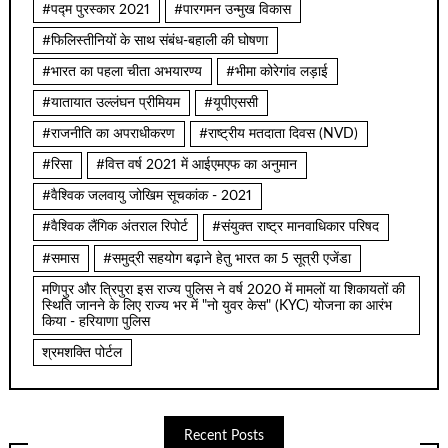
#पद्म पुरस्कार 2021
#पारगमन उन्मुख विकास
#फिलिस्तीनियों के साथ संबंध-बहाली की घोषणा
#भारत का पहला चीता अभयारण्य
#भीमा कोरेगांव लड़ाई
#यातायात उल्लंघन प्रीमियम
#यूपीएससी
#राजनीति का अपराधीकरण
#राष्ट्रीय मतदाता दिवस (NVD)
#रिसा
#वित्त वर्ष 2021 में आईएमएफ का अनुमान
#वैश्विक जलवायु जोखिम सूचकांक - 2021
#वैश्विक लैंगिक अंतराल रिपोर्ट
#संयुक्त राष्ट्र मानवाधिकार परिषद
#समास
#समुद्री सहयोग बढ़ाने हेतु भारत का 5 सूत्री एजेंडा
मणिपुर और त्रिपुरा इस राज्य पुलिस ने वर्ष 2020 में मामलों या शिकायतों की
स्थिति जानने के लिए राज्य भर में "नो युवर केस" (KYC) योजना का आरंभ
किया - हरियाणा पुलिस
श्रमशक्ति पोर्टल
Recent Posts