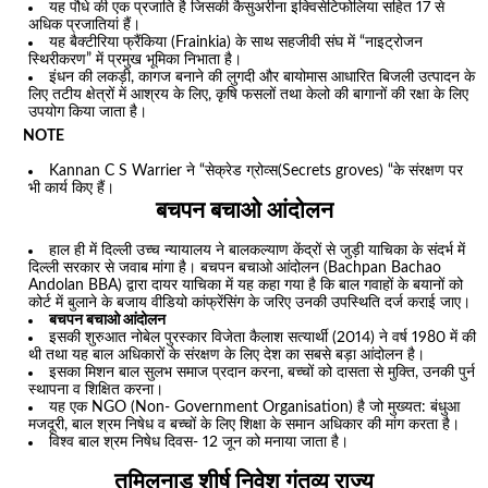
यह पौधे की एक प्रजाति है जिसकी कैसुअरीना इक्विसेटिफोलिया सहित 17 से
अधिक प्रजातियां हैं।
यह बैक्टीरिया फ्रैंकिया (Frainkia) के साथ सहजीवी संघ में “नाइट्रोजन
स्थिरीकरण” में प्रमुख भूमिका निभाता है।
इंधन की लकड़ी, कागज बनाने की लुगदी और बायोमास आधारित बिजली उत्पादन के
लिए तटीय क्षेत्रों में आश्रय के लिए, कृषि फसलों तथा केलो की बागानों की रक्षा के लिए
उपयोग किया जाता है।
NOTE
Kannan C S Warrier ने “सेक्रेड ग्रोव्स(Secrets groves) “के संरक्षण पर
भी कार्य किए हैं।
बचपन बचाओ आंदोलन
हाल ही में दिल्ली उच्च न्यायालय ने बालकल्याण केंद्रों से जुड़ी याचिका के संदर्भ में
दिल्ली सरकार से जवाब मांगा है। बचपन बचाओ आंदोलन (Bachpan Bachao
Andolan BBA) द्वारा दायर याचिका में यह कहा गया है कि बाल गवाहों के बयानों को
कोर्ट में बुलाने के बजाय वीडियो कांफ्रेंसिंग के जरिए उनकी उपस्थिति दर्ज कराई जाए।
बचपन बचाओ आंदोलन
इसकी शुरुआत नोबेल पुरस्कार विजेता कैलाश सत्यार्थी (2014) ने वर्ष 1980 में की
थी तथा यह बाल अधिकारों के संरक्षण के लिए देश का सबसे बड़ा आंदोलन है।
इसका मिशन बाल सुलभ समाज प्रदान करना, बच्चों को दासता से मुक्ति, उनकी पुर्न
स्थापना व शिक्षित करना।
यह एक NGO (Non- Government Organisation) है जो मुख्यत: बंधुआ
मजदूरी, बाल श्रम निषेध व बच्चों के लिए शिक्षा के समान अधिकार की मांग करता है।
विश्व बाल श्रम निषेध दिवस- 12 जून को मनाया जाता है।
तमिलनाडु शीर्ष निवेश गंतव्य राज्य