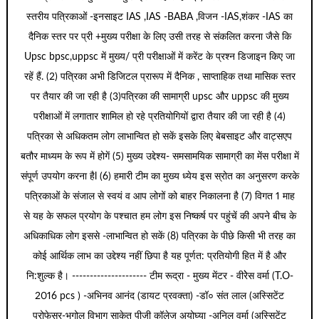
स्तरीय पत्रिकाओं -इनसाइट IAS ,IAS -BABA ,विजन -IAS,शंकर -IAS का
दैनिक स्तर पर प्री +मुख्य परीक्षा के लिए उसी तरह से संकलित करना जैसे कि
Upsc bpsc,uppsc में मुख्य/ प्री परीक्षाओं में करेंट के प्रश्न डिजाइन किए जा
रहें हैं. (2) पत्रिका अभी डिजिटल प्रारूप में दैनिक , साप्ताहिक तथा मासिक स्तर
पर तैयार की जा रही है (3)पत्रिका की सामाग्री upsc और uppsc की मुख्य
परीक्षाओं में लगातार शामिल हो रहे प्रतियोगियों द्वारा तैयार की जा रही है (4)
पत्रिका से अधिकतम लोग लाभान्वित हो सकें इसके लिए बेबसाइट और वाट्सएप
बतौर माध्यम के रूप में होगें (5) मुख्य उद्देश्य- समसामयिक सामाग्री का मेंस परीक्षा में
संपूर्ण उपयोग करना हैl (6) हमारी टीम का मुख्य ध्येय इस स्रोत का अनुसरण करके
पत्रिकाओं के संजाल से स्वयं व आप लोगों को बाहर निकालना है (7) विगत 1 माह
से यह के सफल प्रयोग के पश्चात हम लोग इस निष्कर्ष पर पहुंचें की अपने बीच के
अधिकाधिक लोग इससे -लाभान्वित हो सकें (8) पत्रिका के पीछे किसी भी तरह का
कोई आर्थिक लाभ का उद्देश्य नहीं छिपा है यह पूर्णत: प्रतियोगी हित में है और
नि:शुल्क है। --------------------- टीम रूद्रा - मुख्य मेंटर - वीरेेस वर्मा (T.O-
2016 pcs ) -अभिनव आनंद (डायट प्रवक्ता) -डॉ० संत लाल (अस्सिटेंट
प्रोफेसर-भूगोल विभाग साकेत पीजी कॉलेज अयोघ्या -अनिल वर्मा (अस्सिटेंट