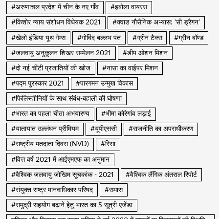
#अरुणाचल प्रदेश में चीन के नए गाँव
#इबोला वायरस
#किशोर न्याय संशोधन विधेयक 2021
#क्वाड नौसैनिक अभ्यास: ‘सी ड्रैगन’
#खेलो इंडिया यूथ गेम्स
#गोविंद बल्लभ पंत
#ग्रीन टैक्स
#ग्रीन बॉण्ड
#जलवायु अनुकूलन शिखर सम्मेलन 2021
#डीप ओशन मिशन
#दो नई चींटी प्रजातियों की खोज
#नासा का वाईपर मिशन
#पद्म पुरस्कार 2021
#पारगमन उन्मुख विकास
#फिलिस्तीनियों के साथ संबंध-बहाली की घोषणा
#भारत का पहला चीता अभयारण्य
#भीमा कोरेगांव लड़ाई
#यातायात उल्लंघन प्रीमियम
#यूपीएससी
#राजनीति का अपराधीकरण
#राष्ट्रीय मतदाता दिवस (NVD)
#रिसा
#वित्त वर्ष 2021 में आईएमएफ का अनुमान
#वैश्विक जलवायु जोखिम सूचकांक - 2021
#वैश्विक लैंगिक अंतराल रिपोर्ट
#संयुक्त राष्ट्र मानवाधिकार परिषद
#समास
#समुद्री सहयोग बढ़ाने हेतु भारत का 5 सूत्री एजेंडा