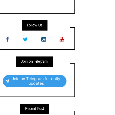
।
Follow Us
Join on Telegram
Join on Telegram for daily
updates
Recent Post