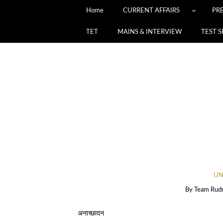
Home
CURRENT AFFAIRS
PR
TET
MAINS & INTERVIEW
TEST S
UN
By
Team Rud
अनाच्छादन