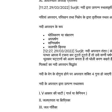
XI. अविस्थिति अपवाह प्रतिरूप
[11:27, 29/03/2022] Surjit: नदी द्वारा उत्पन्न स्थलाकृत
नदियां अपरदन, परिवहन तथा निक्षेप के द्वारा तृतीयक स्थल आ
नदी अपरदन के रूप
घोलिकरण या संक्षारण
अपघर्षण
सन्निघर्षण
जलगति क्रिया
[12:27, 29/03/2022] Surjit: नदी अपरदन तंत्र ( कंकड
पत्थर आपस में टकरा कर टूटते टूटते हैं तो उसे सन्नी 
भूलकर चट्टानों को अलग करता है तो घोली करण कहते है
गिलबर्ट का नदी अपरदन सिद्धांत
नदी के वेग के दोगुना होने पर अपरदन शक्ति 4 गुना हो जाएग
नदी के अपरदन द्वारा उत्पन्न स्थलरूप
I. V आकार की घाटी ( गार्ज या कैनियन )
II. जलप्रपात या क्षिप्रिका
III. जल गर्तिका