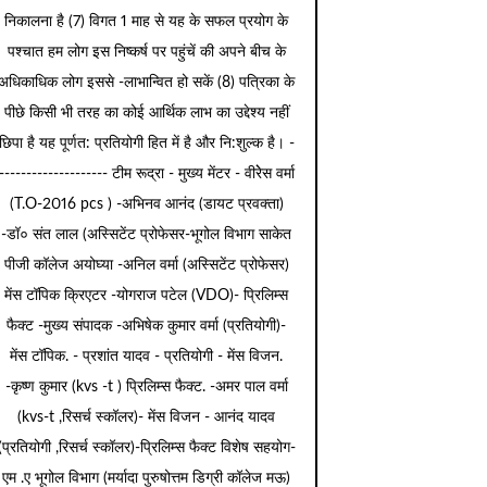
निकालना है (7) विगत 1 माह से यह के सफल प्रयोग के
पश्चात हम लोग इस निष्कर्ष पर पहुंचें की अपने बीच के
अधिकाधिक लोग इससे -लाभान्वित हो सकें (8) पत्रिका के
पीछे किसी भी तरह का कोई आर्थिक लाभ का उद्देश्य नहीं
छिपा है यह पूर्णत: प्रतियोगी हित में है और नि:शुल्क है। -
-------------------- टीम रूद्रा - मुख्य मेंटर - वीरेेस वर्मा
(T.O-2016 pcs ) -अभिनव आनंद (डायट प्रवक्ता)
-डॉ० संत लाल (अस्सिटेंट प्रोफेसर-भूगोल विभाग साकेत
पीजी कॉलेज अयोघ्या -अनिल वर्मा (अस्सिटेंट प्रोफेसर)
मेंस टॉपिक क्रिएटर -योगराज पटेल (VDO)- प्रिलिम्स
फैक्ट -मुख्य संपादक -अभिषेक कुमार वर्मा (प्रतियोगी)-
मेंस टॉपिक. - प्रशांत यादव - प्रतियोगी - मेंस विजन.
-कृष्ण कुमार (kvs -t ) प्रिलिम्स फैक्ट. -अमर पाल वर्मा
(kvs-t ,रिसर्च स्कॉलर)- मेंस विजन - आनंद यादव
(प्रतियोगी ,रिसर्च स्कॉलर)-प्रिलिम्स फैक्ट विशेष सहयोग-
एम .ए भूगोल विभाग (मर्यादा पुरुषोत्तम डिग्री कॉलेज मऊ)