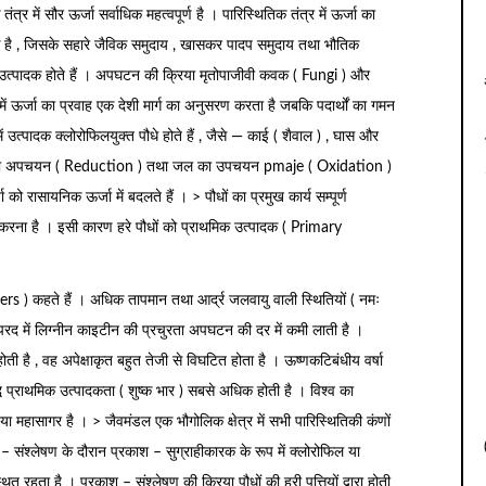
र में सौर ऊर्जा सर्वाधिक महत्वपूर्ण है । पारिस्थितिक तंत्र में ऊर्जा का
 है , जिसके सहारे जैविक समुदाय , खासकर पादप समुदाय तथा भौतिक
िक उत्पादक होते हैं । अपघटन की क्रिया मृतोपाजीवी कवक ( Fungi ) और
 में ऊर्जा का प्रवाह एक देशी मार्ग का अनुसरण करता है जबकि पदार्थों का गमन
में उत्पादक क्लोरोफिलयुक्त पौधे होते हैं , जैसे — काई ( शैवाल ) , घास और
साइड का अपचयन ( Reduction ) तथा जल का उपचयन pmaje ( Oxidation )
को रासायनिक ऊर्जा में बदलते हैं । > पौधों का प्रमुख कार्य सम्पूर्ण
 करना है । इसी कारण हरे पौधों को प्राथमिक उत्पादक ( Primary
 ) कहते हैं । अधिक तापमान तथा आर्द्र जलवायु वाली स्थितियों ( नमः
 अपरद में लिग्नीन काइटीन की प्रचुरता अपघटन की दर में कमी लाती है ।
ी है , वह अपेक्षाकृत बहुत तेजी से विघटित होता है । ऊष्णकटिबंधीय वर्षा
ध प्राथमिक उत्पादकता ( शुष्क भार ) सबसे अधिक होती है । विश्व का
 महासागर है । > जैवमंडल एक भौगोलिक क्षेत्र में सभी पारिस्थितिकी कंणों
संश्लेषण के दौरान प्रकाश – सुग्राहीकारक के रूप में क्लोरोफिल या
्थित रहता है । प्रकाश – संश्लेषण की क्रिया पौधों की हरी पत्तियों द्वारा होती