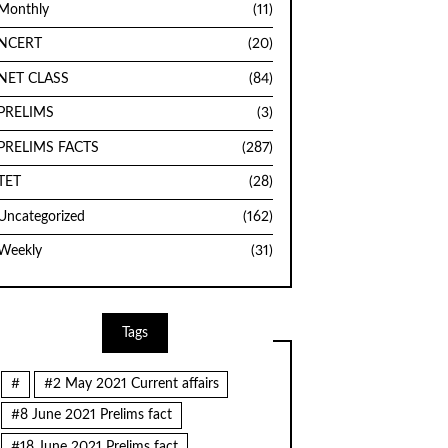
Monthly
(11)
NCERT
(20)
NET CLASS
(84)
PRELIMS
(3)
PRELIMS FACTS
(287)
TET
(28)
Uncategorized
(162)
Weekly
(31)
Tags
#
#2 May 2021 Current affairs
#8 June 2021 Prelims fact
#18 June 2021 Prelims fact