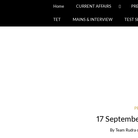
Home
CURRENT AFFAIRS
PR
TET
MAINS & INTERVIEW
TEST S
P
17 Septembe
By
Team Rudra