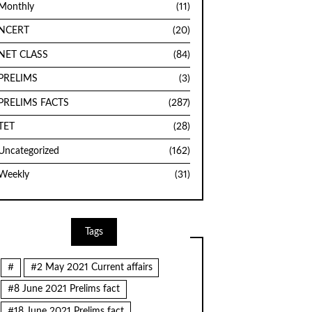
Monthly
(11)
NCERT
(20)
NET CLASS
(84)
PRELIMS
(3)
PRELIMS FACTS
(287)
TET
(28)
Uncategorized
(162)
Weekly
(31)
Tags
#
#2 May 2021 Current affairs
#8 June 2021 Prelims fact
#18 June 2021 Prelims fact