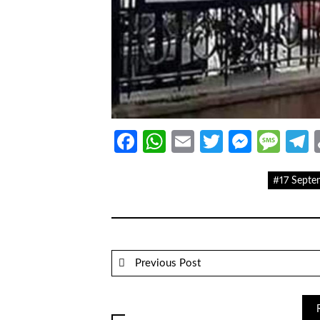
Facebook
WhatsApp
Email
Twitter
Messe
Mes
T
#17 Septe
Previous Post