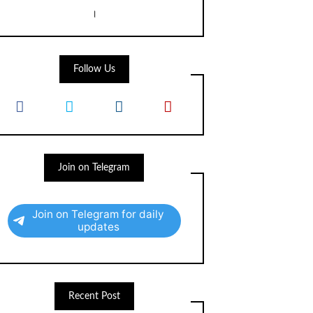
।
Follow Us
Join on Telegram
Join on Telegram for daily
updates
Recent Post