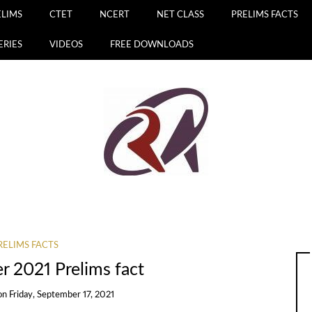
ELIMS
CTET
NCERT
NET CLASS
PRELIMS FACTS
ERIES
VIDEOS
FREE DOWNLOADS
RELIMS FACTS
r 2021 Prelims fact
on
Friday, September 17, 2021