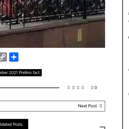
nger
sage
elegram
Copy
Share
Link
mber 2021 Prelims fact
0
Next Post
Related Posts