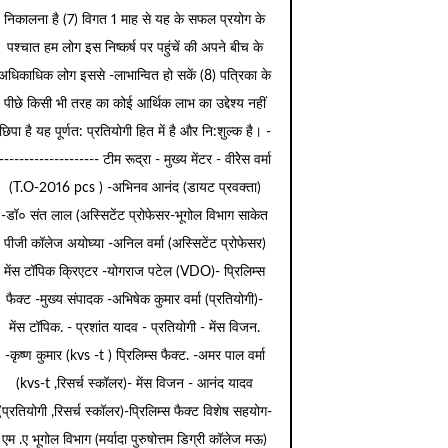
निकालना है (7) विगत 1 माह से यह के सफल प्रयोग के
पश्चात हम लोग इस निष्कर्ष पर पहुंचें की अपने बीच के
अधिकाधिक लोग इससे -लाभान्वित हो सकें (8) पत्रिका के
पीछे किसी भी तरह का कोई आर्थिक लाभ का उद्देश्य नहीं
छिपा है यह पूर्णत: प्रतियोगी हित में है और नि:शुल्क है। -
-------------------- टीम रूद्रा - मुख्य मेंटर - वीरेेस वर्मा
(T.O-2016 pcs ) -अभिनव आनंद (डायट प्रवक्ता)
-डॉ० संत लाल (अस्सिटेंट प्रोफेसर-भूगोल विभाग साकेत
पीजी कॉलेज अयोघ्या -अनिल वर्मा (अस्सिटेंट प्रोफेसर)
मेंस टॉपिक क्रिएटर -योगराज पटेल (VDO)- प्रिलिम्स
फैक्ट -मुख्य संपादक -अभिषेक कुमार वर्मा (प्रतियोगी)-
मेंस टॉपिक. - प्रशांत यादव - प्रतियोगी - मेंस विजन.
-कृष्ण कुमार (kvs -t ) प्रिलिम्स फैक्ट. -अमर पाल वर्मा
(kvs-t ,रिसर्च स्कॉलर)- मेंस विजन - आनंद यादव
(प्रतियोगी ,रिसर्च स्कॉलर)-प्रिलिम्स फैक्ट विशेष सहयोग-
एम .ए भूगोल विभाग (मर्यादा पुरुषोत्तम डिग्री कॉलेज मऊ)