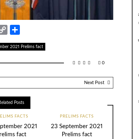
nger
sage
elegram
Copy
Share
Link
mber 2021 Prelims fact
0
Next Post
Related Posts
ELIMS FACTS
PRELIMS FACTS
eptember 2021
23 September 2021
relims fact
Prelims fact