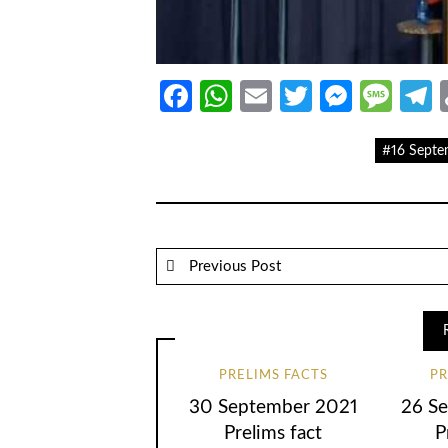
Facebook
WhatsApp
Email
Twitter
Messe
Mes
T
#16 Septe
Previous Post
PRELIMS FACTS
PR
30 September 2021
26 S
Prelims fact
P