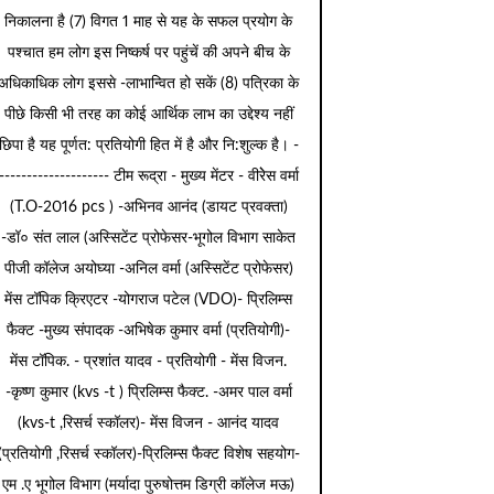
निकालना है (7) विगत 1 माह से यह के सफल प्रयोग के
पश्चात हम लोग इस निष्कर्ष पर पहुंचें की अपने बीच के
अधिकाधिक लोग इससे -लाभान्वित हो सकें (8) पत्रिका के
पीछे किसी भी तरह का कोई आर्थिक लाभ का उद्देश्य नहीं
छिपा है यह पूर्णत: प्रतियोगी हित में है और नि:शुल्क है। -
-------------------- टीम रूद्रा - मुख्य मेंटर - वीरेेस वर्मा
(T.O-2016 pcs ) -अभिनव आनंद (डायट प्रवक्ता)
-डॉ० संत लाल (अस्सिटेंट प्रोफेसर-भूगोल विभाग साकेत
पीजी कॉलेज अयोघ्या -अनिल वर्मा (अस्सिटेंट प्रोफेसर)
मेंस टॉपिक क्रिएटर -योगराज पटेल (VDO)- प्रिलिम्स
फैक्ट -मुख्य संपादक -अभिषेक कुमार वर्मा (प्रतियोगी)-
मेंस टॉपिक. - प्रशांत यादव - प्रतियोगी - मेंस विजन.
-कृष्ण कुमार (kvs -t ) प्रिलिम्स फैक्ट. -अमर पाल वर्मा
(kvs-t ,रिसर्च स्कॉलर)- मेंस विजन - आनंद यादव
(प्रतियोगी ,रिसर्च स्कॉलर)-प्रिलिम्स फैक्ट विशेष सहयोग-
एम .ए भूगोल विभाग (मर्यादा पुरुषोत्तम डिग्री कॉलेज मऊ)