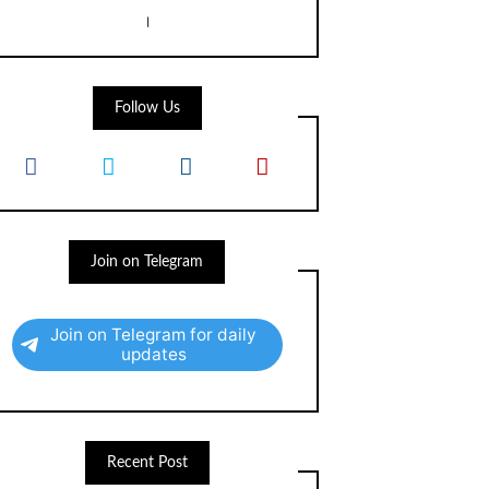
।
Follow Us
Join on Telegram
Join on Telegram for daily
updates
Recent Post