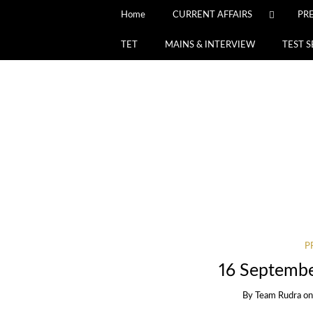
Home
CURRENT AFFAIRS
PR
TET
MAINS & INTERVIEW
TEST S
P
16 Septembe
By
Team Rudra
o