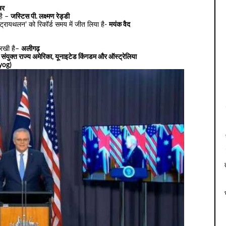
बर
 है –
जस्टिस पी. लक्ष्मण रेड्डी
 ट्रायथलन’ को रिकॉर्ड समय में जीत लिया है-
मयंक वैद
ा रखी है–
अलीगढ़
–
संयुक्त राज्य अमेरिका, यूनाइटेड किंगडम और ऑस्ट्रेलिया
yog)