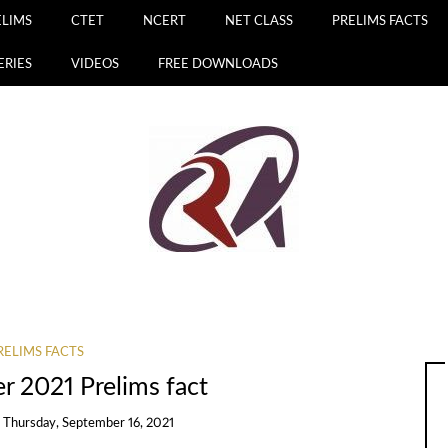
ELIMS
CTET
NCERT
NET CLASS
PRELIMS FACTS
ERIES
VIDEOS
FREE DOWNLOADS
RELIMS FACTS
r 2021 Prelims fact
n
Thursday, September 16, 2021