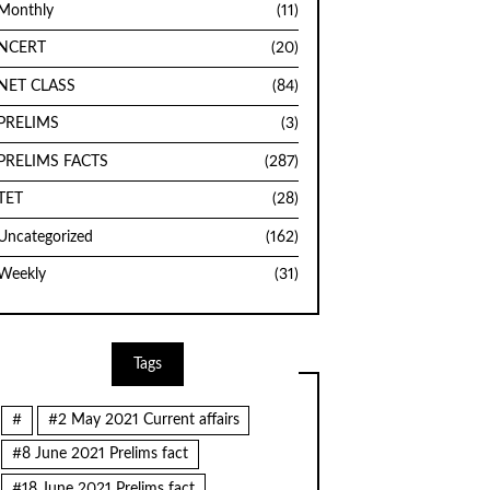
Monthly
(11)
NCERT
(20)
NET CLASS
(84)
PRELIMS
(3)
PRELIMS FACTS
(287)
TET
(28)
Uncategorized
(162)
Weekly
(31)
Tags
#
#2 May 2021 Current affairs
#8 June 2021 Prelims fact
#18 June 2021 Prelims fact