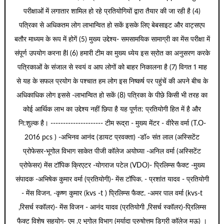
परीक्षाओं में लगातार शामिल हो रहे प्रतियोगियों द्वारा तैयार की जा रही है (4)
पत्रिका से अधिकतम लोग लाभान्वित हो सकें इसके लिए बेबसाइट और वाट्सएप
बतौर माध्यम के रूप में होगें (5) मुख्य उद्देश्य- समसामयिक सामाग्री का मेंस परीक्षा में
संपूर्ण उपयोग करना हैl (6) हमारी टीम का मुख्य ध्येय इस स्रोत का अनुसरण करके
पत्रिकाओं के संजाल से स्वयं व आप लोगों को बाहर निकालना है (7) विगत 1 माह
से यह के सफल प्रयोग के पश्चात हम लोग इस निष्कर्ष पर पहुंचें की अपने बीच के
अधिकाधिक लोग इससे -लाभान्वित हो सकें (8) पत्रिका के पीछे किसी भी तरह का
कोई आर्थिक लाभ का उद्देश्य नहीं छिपा है यह पूर्णत: प्रतियोगी हित में है और
नि:शुल्क है। --------------------- टीम रूद्रा - मुख्य मेंटर - वीरेेस वर्मा (T.O-
2016 pcs ) -अभिनव आनंद (डायट प्रवक्ता) -डॉ० संत लाल (अस्सिटेंट
प्रोफेसर-भूगोल विभाग साकेत पीजी कॉलेज अयोघ्या -अनिल वर्मा (अस्सिटेंट
प्रोफेसर) मेंस टॉपिक क्रिएटर -योगराज पटेल (VDO)- प्रिलिम्स फैक्ट -मुख्य
संपादक -अभिषेक कुमार वर्मा (प्रतियोगी)- मेंस टॉपिक. - प्रशांत यादव - प्रतियोगी
- मेंस विजन. -कृष्ण कुमार (kvs -t ) प्रिलिम्स फैक्ट. -अमर पाल वर्मा (kvs-t
,रिसर्च स्कॉलर)- मेंस विजन - आनंद यादव (प्रतियोगी ,रिसर्च स्कॉलर)-प्रिलिम्स
फैक्ट विशेष सहयोग- एम .ए भूगोल विभाग (मर्यादा पुरुषोत्तम डिग्री कॉलेज मऊ) ।