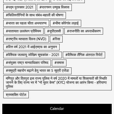
#पद्म पुरस्कार 2021
#पारगमन उन्मुख विकास
#फिलिस्तीनियों के साथ संबंध-बहाली की घोषणा
#भारत का पहला चीता अभयारण्य
#भीमा कोरेगांव लड़ाई
#यातायात उल्लंघन प्रीमियम
#यूपीएससी
#राजनीति का अपराधीकरण
#राष्ट्रीय मतदाता दिवस (NVD)
#रिसा
#वित्त वर्ष 2021 में आईएमएफ का अनुमान
#वैश्विक जलवायु जोखिम सूचकांक - 2021
#वैश्विक लैंगिक अंतराल रिपोर्ट
#संयुक्त राष्ट्र मानवाधिकार परिषद
#समास
#समुद्री सहयोग बढ़ाने हेतु भारत का 5 सूत्री एजेंडा
मणिपुर और त्रिपुरा इस राज्य पुलिस ने वर्ष 2020 में मामलों या शिकायतों की स्थिति
जानने के लिए राज्य भर में "नो युवर केस" (KYC) योजना का आरंभ किया - हरियाणा
पुलिस
श्रमशक्ति पोर्टल
Calendar