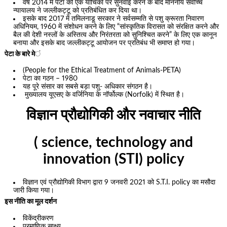
वर्ष 2014 में पेटा की एक याचिका पर सुनवाई करने के बाद माननीय सर्वोच्च
न्यायालय ने जल्लीकट्टू को प्रतिबंधित कर दिया था।
इसके बाद 2017 में तमिलनाडू सरकार ने सर्वसम्मति से पशु क्रूरता निवारण
अधिनियम, 1960 में संशोधन करने के लिए “सांस्कृतिक विरासत को संरक्षित करने और
बैल की देशी नस्लों के अस्तित्व और निरंतरता को सुनिश्चित करने” के लिए एक कानून
बनाया और इसके बाद जल्लीकट्टू आयोजन पर प्रतिबंध भी समाप्त हो गया।
पेटा के बारे मे
ं
(People for the Ethical Treatment of Animals-PETA)
पेटा का गठन – 1980
यह पूरे संसार का सबसे बड़ा पशु- अधिकार संगठन है।
मुख्यालय यूएसए के वर्जिनिया के नॉर्फोल्क (Norfolk) में स्थित है।
विज्ञान प्रौद्योगिकी और नवाचार नीति
( science, technology and
innovation (STI) policy
विज्ञान एवं प्रौद्योगिकी विभाग द्वारा 9 जनवरी 2021 को S.T.I. policy का मसौदा
जारी किया गया।
इस नीति का मूल दर्शन
विकेंद्रीकरण
प्रमाणिक साक्ष्य