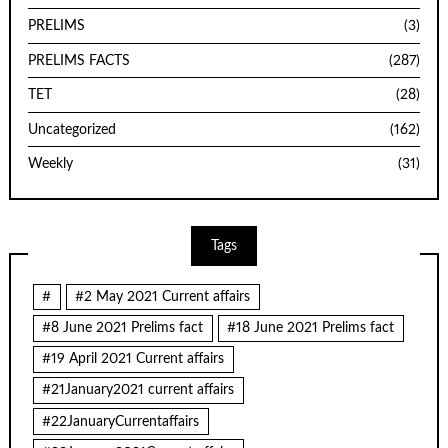
PRELIMS
(3)
PRELIMS FACTS
(287)
TET
(28)
Uncategorized
(162)
Weekly
(31)
Tags
#
#2 May 2021 Current affairs
#8 June 2021 Prelims fact
#18 June 2021 Prelims fact
#19 April 2021 Current affairs
#21January2021 current affairs
#22JanuaryCurrentaffairs