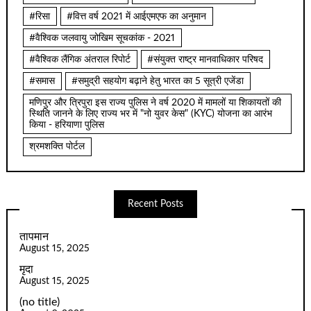
#रिसा
#वित्त वर्ष 2021 में आईएमएफ का अनुमान
#वैश्विक जलवायु जोखिम सूचकांक - 2021
#वैश्विक लैंगिक अंतराल रिपोर्ट
#संयुक्त राष्ट्र मानवाधिकार परिषद
#समास
#समुद्री सहयोग बढ़ाने हेतु भारत का 5 सूत्री एजेंडा
मणिपुर और त्रिपुरा इस राज्य पुलिस ने वर्ष 2020 में मामलों या शिकायतों की
स्थिति जानने के लिए राज्य भर में "नो युवर केस" (KYC) योजना का आरंभ
किया - हरियाणा पुलिस
श्रमशक्ति पोर्टल
Recent Posts
तापमान
August 15, 2025
मृदा
August 15, 2025
(no title)