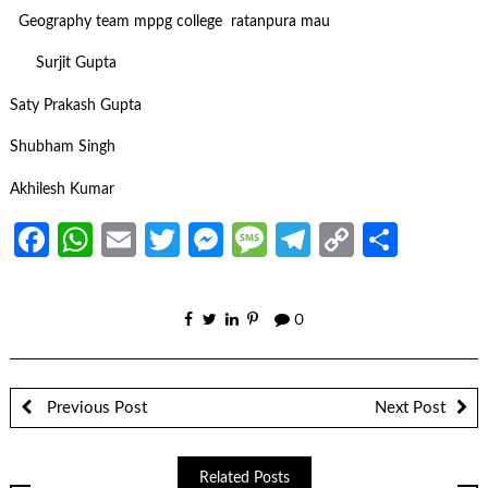
Geography team mppg college ratanpura mau
Surjit Gupta
Saty Prakash Gupta
Shubham Singh
Akhilesh Kumar
Facebook
WhatsApp
Email
Twitter
Messenger
Message
Telegram
Copy
Share
Link
0
Previous Post
Next Post
Related Posts