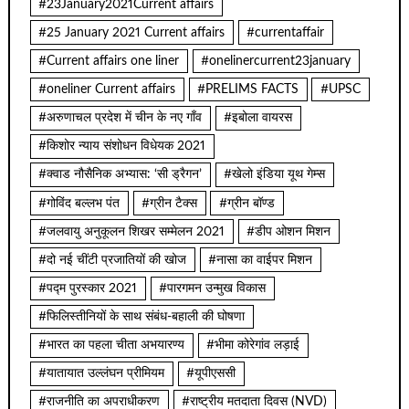
#23January2021Current affairs
#25 January 2021 Current affairs
#currentaffair
#Current affairs one liner
#onelinercurrent23january
#oneliner Current affairs
#PRELIMS FACTS
#UPSC
#अरुणाचल प्रदेश में चीन के नए गाँव
#इबोला वायरस
#किशोर न्याय संशोधन विधेयक 2021
#क्वाड नौसैनिक अभ्यास: ‘सी ड्रैगन’
#खेलो इंडिया यूथ गेम्स
#गोविंद बल्लभ पंत
#ग्रीन टैक्स
#ग्रीन बॉण्ड
#जलवायु अनुकूलन शिखर सम्मेलन 2021
#डीप ओशन मिशन
#दो नई चींटी प्रजातियों की खोज
#नासा का वाईपर मिशन
#पद्म पुरस्कार 2021
#पारगमन उन्मुख विकास
#फिलिस्तीनियों के साथ संबंध-बहाली की घोषणा
#भारत का पहला चीता अभयारण्य
#भीमा कोरेगांव लड़ाई
#यातायात उल्लंघन प्रीमियम
#यूपीएससी
#राजनीति का अपराधीकरण
#राष्ट्रीय मतदाता दिवस (NVD)