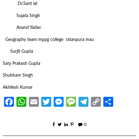
Dr.Sant lal
Sujata Singh
Anand Yadav
Geography team mppg college ratanpura mau
Surjit Gupta
Saty Prakash Gupta
Shubham Singh
Akhilesh Kumar
Facebook
WhatsApp
Email
Twitter
Messenger
Message
Telegram
Copy
Share
Link
0