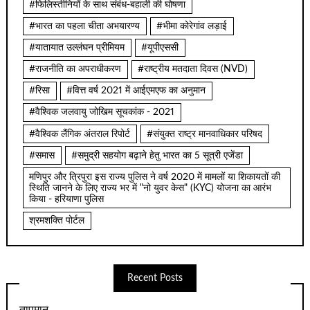
#फिलिस्तीनियों के साथ संबंध-बहाली की घोषणा
#भारत का पहला चीता अभयारण्य
#भीमा कोरेगांव लड़ाई
#यातायात उल्लंघन प्रीमियम
#यूपीएससी
#राजनीति का अपराधीकरण
#राष्ट्रीय मतदाता दिवस (NVD)
#रिसा
#वित्त वर्ष 2021 में आईएमएफ का अनुमान
#वैश्विक जलवायु जोखिम सूचकांक - 2021
#वैश्विक लैंगिक अंतराल रिपोर्ट
#संयुक्त राष्ट्र मानवाधिकार परिषद
#समास
#समुद्री सहयोग बढ़ाने हेतु भारत का 5 सूत्री एजेंडा
मणिपुर और त्रिपुरा इस राज्य पुलिस ने वर्ष 2020 में मामलों या शिकायतों की
स्थिति जानने के लिए राज्य भर में "नो युवर केस" (KYC) योजना का आरंभ
किया - हरियाणा पुलिस
श्रमशक्ति पोर्टल
Recent Posts