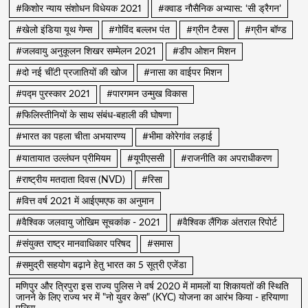
#किशोर न्याय संशोधन विधेयक 2021
#क्वाड नौसैनिक अभ्यास: ‘सी ड्रैगन’
#खेलो इंडिया यूथ गेम्स
#गोविंद बल्लभ पंत
#ग्रीन टैक्स
#ग्रीन बॉण्ड
#जलवायु अनुकूलन शिखर सम्मेलन 2021
#डीप ओशन मिशन
#दो नई चींटी प्रजातियों की खोज
#नासा का वाईपर मिशन
#पद्म पुरस्कार 2021
#पारगमन उन्मुख विकास
#फिलिस्तीनियों के साथ संबंध-बहाली की घोषणा
#भारत का पहला चीता अभयारण्य
#भीमा कोरेगांव लड़ाई
#यातायात उल्लंघन प्रीमियम
#यूपीएससी
#राजनीति का अपराधीकरण
#राष्ट्रीय मतदाता दिवस (NVD)
#रिसा
#वित्त वर्ष 2021 में आईएमएफ का अनुमान
#वैश्विक जलवायु जोखिम सूचकांक - 2021
#वैश्विक लैंगिक अंतराल रिपोर्ट
#संयुक्त राष्ट्र मानवाधिकार परिषद
#समास
#समुद्री सहयोग बढ़ाने हेतु भारत का 5 सूत्री एजेंडा
मणिपुर और त्रिपुरा इस राज्य पुलिस ने वर्ष 2020 में मामलों या शिकायतों की स्थिति
जानने के लिए राज्य भर में "नो युवर केस" (KYC) योजना का आरंभ किया - हरियाणा