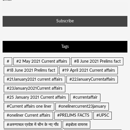
Tags
#
#2 May 2021 Current affairs
#8 June 2021 Prelims fact
#18 June 2021 Prelims fact
#19 April 2021 Current affairs
#21January2021 current affairs
#22JanuaryCurrentaffairs
#23January2021Current affairs
#25 January 2021 Current affairs
#currentaffair
#Current affairs one liner
#onelinercurrent23january
#oneliner Current affairs
#PRELIMS FACTS
#UPSC
#अरुणाचल प्रदेश में चीन के नए गाँव
#इबोला वायरस