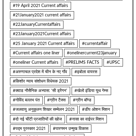
#19 April 2021 Current affairs
#21January2021 current affairs
#22JanuaryCurrentaffairs
#23January2021Current affairs
#25 January 2021 Current affairs
#currentaffair
#Current affairs one liner
#onelinercurrent23january
#oneliner Current affairs
#PRELIMS FACTS
#UPSC
#अरुणाचल प्रदेश में चीन के नए गाँव
#इबोला वायरस
#किशोर न्याय संशोधन विधेयक 2021
#क्वाड नौसैनिक अभ्यास: ‘सी ड्रैगन’
#खेलो इंडिया यूथ गेम्स
#गोविंद बल्लभ पंत
#ग्रीन टैक्स
#ग्रीन बॉण्ड
#जलवायु अनुकूलन शिखर सम्मेलन 2021
#डीप ओशन मिशन
#दो नई चींटी प्रजातियों की खोज
#नासा का वाईपर मिशन
#पद्म पुरस्कार 2021
#पारगमन उन्मुख विकास