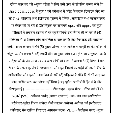
दैनिक स्तर पर प्री +मुख्य परीक्षा के लिए उसी तरह से संकलित करना जैसे कि
Upsc bpsc,uppsc में मुख्य/ प्री परीक्षाओं में करेंट के प्रश्न डिजाइन किए जा
रहें हैं. (2) पत्रिका अभी डिजिटल प्रारूप में दैनिक , साप्ताहिक तथा मासिक स्तर
पर तैयार की जा रही है (3)पत्रिका की सामाग्री upsc और uppsc की मुख्य
परीक्षाओं में लगातार शामिल हो रहे प्रतियोगियों द्वारा तैयार की जा रही है (4)
पत्रिका से अधिकतम लोग लाभान्वित हो सकें इसके लिए बेबसाइट और वाट्सएप
बतौर माध्यम के रूप में होगें (5) मुख्य उद्देश्य- समसामयिक सामाग्री का मेंस परीक्षा में
संपूर्ण उपयोग करना हैl (6) हमारी टीम का मुख्य ध्येय इस स्रोत का अनुसरण करके
पत्रिकाओं के संजाल से स्वयं व आप लोगों को बाहर निकालना है (7) विगत 1 माह
से यह के सफल प्रयोग के पश्चात हम लोग इस निष्कर्ष पर पहुंचें की अपने बीच के
अधिकाधिक लोग इससे -लाभान्वित हो सकें (8) पत्रिका के पीछे किसी भी तरह का
कोई आर्थिक लाभ का उद्देश्य नहीं छिपा है यह पूर्णत: प्रतियोगी हित में है और
नि:शुल्क है। --------------------- टीम रूद्रा - मुख्य मेंटर - वीरेेस वर्मा (T.O-
2016 pcs ) -अभिनव आनंद (डायट प्रवक्ता) -डॉ० संत लाल (अस्सिटेंट
प्रोफेसर-भूगोल विभाग साकेत पीजी कॉलेज अयोघ्या -अनिल वर्मा (अस्सिटेंट
प्रोफेसर) मेंस टॉपिक क्रिएटर -योगराज पटेल (VDO)- प्रिलिम्स फैक्ट -मुख्य