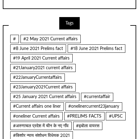
Tags
#
#2 May 2021 Current affairs
#8 June 2021 Prelims fact
#18 June 2021 Prelims fact
#19 April 2021 Current affairs
#21January2021 current affairs
#22JanuaryCurrentaffairs
#23January2021Current affairs
#25 January 2021 Current affairs
#currentaffair
#Current affairs one liner
#onelinercurrent23january
#oneliner Current affairs
#PRELIMS FACTS
#UPSC
#अरुणाचल प्रदेश में चीन के नए गाँव
#इबोला वायरस
#किशोर न्याय संशोधन विधेयक 2021