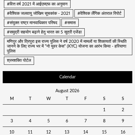
#वित्त वर्ष 2021 में आईएमएफ का अनुमान
#वैश्विक जलवायु जोखिम सूचकांक - 2021
#वैश्विक लैंगिक अंतराल रिपोर्ट
#संयुक्त राष्ट्र मानवाधिकार परिषद
#समास
#समुद्री सहयोग बढ़ाने हेतु भारत का 5 सूत्री एजेंडा
मणिपुर और त्रिपुरा इस राज्य पुलिस ने वर्ष 2020 में मामलों या शिकायतों की स्थिति
जानने के लिए राज्य भर में "नो युवर केस" (KYC) योजना का आरंभ किया - हरियाणा
पुलिस
श्रमशक्ति पोर्टल
Calendar
August 2026
M
T
W
T
F
S
S
1
2
3
4
5
6
7
8
9
10
11
12
13
14
15
16