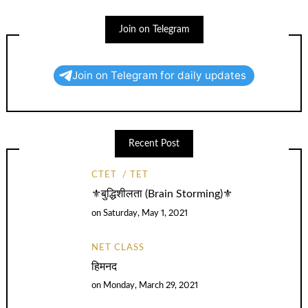
Join on Telegram
Join on Telegram for daily updates
Recent Post
CTET
TET
⚜️बुद्धिशीलता (Brain Storming)⚜️
on
Saturday, May 1, 2021
NET CLASS
हिमनद
on
Monday, March 29, 2021