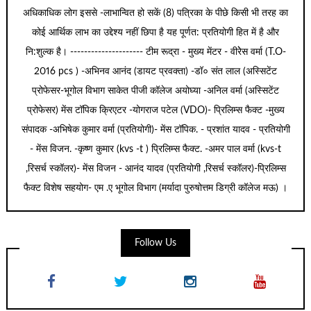
अधिकाधिक लोग इससे -लाभान्वित हो सकें (8) पत्रिका के पीछे किसी भी तरह का
कोई आर्थिक लाभ का उद्देश्य नहीं छिपा है यह पूर्णत: प्रतियोगी हित में है और
नि:शुल्क है। --------------------- टीम रूद्रा - मुख्य मेंटर - वीरेेस वर्मा (T.O-
2016 pcs ) -अभिनव आनंद (डायट प्रवक्ता) -डॉ० संत लाल (अस्सिटेंट
प्रोफेसर-भूगोल विभाग साकेत पीजी कॉलेज अयोघ्या -अनिल वर्मा (अस्सिटेंट
प्रोफेसर) मेंस टॉपिक क्रिएटर -योगराज पटेल (VDO)- प्रिलिम्स फैक्ट -मुख्य
संपादक -अभिषेक कुमार वर्मा (प्रतियोगी)- मेंस टॉपिक. - प्रशांत यादव - प्रतियोगी
- मेंस विजन. -कृष्ण कुमार (kvs -t ) प्रिलिम्स फैक्ट. -अमर पाल वर्मा (kvs-t
,रिसर्च स्कॉलर)- मेंस विजन - आनंद यादव (प्रतियोगी ,रिसर्च स्कॉलर)-प्रिलिम्स
फैक्ट विशेष सहयोग- एम .ए भूगोल विभाग (मर्यादा पुरुषोत्तम डिग्री कॉलेज मऊ) ।
Follow Us