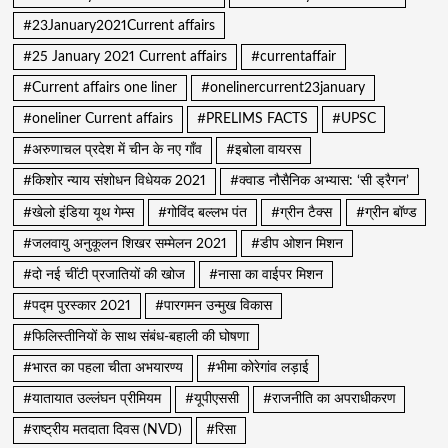
#23January2021Current affairs
#25 January 2021 Current affairs
#currentaffair
#Current affairs one liner
#onelinercurrent23january
#oneliner Current affairs
#PRELIMS FACTS
#UPSC
#अरुणाचल प्रदेश में चीन के नए गाँव
#इबोला वायरस
#किशोर न्याय संशोधन विधेयक 2021
#क्वाड नौसैनिक अभ्यास: ‘सी ड्रैगन’
#खेलो इंडिया यूथ गेम्स
#गोविंद बल्लभ पंत
#ग्रीन टैक्स
#ग्रीन बॉण्ड
#जलवायु अनुकूलन शिखर सम्मेलन 2021
#डीप ओशन मिशन
#दो नई चींटी प्रजातियों की खोज
#नासा का वाईपर मिशन
#पद्म पुरस्कार 2021
#पारगमन उन्मुख विकास
#फिलिस्तीनियों के साथ संबंध-बहाली की घोषणा
#भारत का पहला चीता अभयारण्य
#भीमा कोरेगांव लड़ाई
#यातायात उल्लंघन प्रीमियम
#यूपीएससी
#राजनीति का अपराधीकरण
#राष्ट्रीय मतदाता दिवस (NVD)
#रिसा