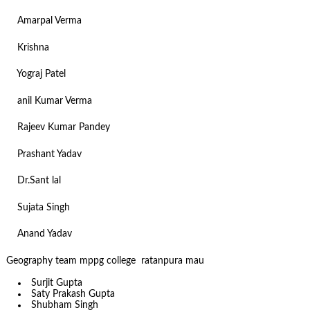
Amarpal Verma
Krishna
Yograj Patel
anil Kumar Verma
Rajeev Kumar Pandey
Prashant Yadav
Dr.Sant lal
Sujata Singh
Anand Yadav
Geography team mppg college ratanpura mau
Surjit Gupta
Saty Prakash Gupta
Shubham Singh