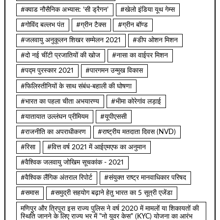
#क्वाड नौसैनिक अभ्यास: ‘सी ड्रैगन’
#खेलो इंडिया यूथ गेम्स
#गोविंद बल्लभ पंत
#ग्रीन टैक्स
#ग्रीन बॉण्ड
#जलवायु अनुकूलन शिखर सम्मेलन 2021
#डीप ओशन मिशन
#दो नई चींटी प्रजातियों की खोज
#नासा का वाईपर मिशन
#पद्म पुरस्कार 2021
#पारगमन उन्मुख विकास
#फिलिस्तीनियों के साथ संबंध-बहाली की घोषणा
#भारत का पहला चीता अभयारण्य
#भीमा कोरेगांव लड़ाई
#यातायात उल्लंघन प्रीमियम
#यूपीएससी
#राजनीति का अपराधीकरण
#राष्ट्रीय मतदाता दिवस (NVD)
#रिसा
#वित्त वर्ष 2021 में आईएमएफ का अनुमान
#वैश्विक जलवायु जोखिम सूचकांक - 2021
#वैश्विक लैंगिक अंतराल रिपोर्ट
#संयुक्त राष्ट्र मानवाधिकार परिषद
#समास
#समुद्री सहयोग बढ़ाने हेतु भारत का 5 सूत्री एजेंडा
मणिपुर और त्रिपुरा इस राज्य पुलिस ने वर्ष 2020 में मामलों या शिकायतों की
स्थिति जानने के लिए राज्य भर में "नो युवर केस" (KYC) योजना का आरंभ