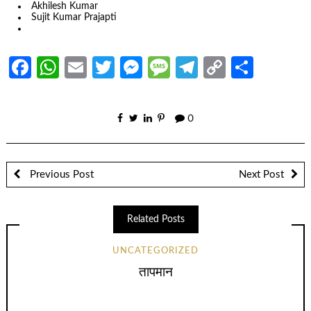
Akhilesh Kumar
Sujit Kumar Prajapti
Facebook
WhatsApp
Email
Twitter
Messenger
Message
Telegram
Copy
Share
Link
0
Previous Post
Next Post
Related Posts
UNCATEGORIZED
तापमान