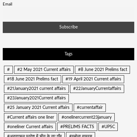
Email
Tags
#
#2 May 2021 Current affairs
#8 June 2021 Prelims fact
#18 June 2021 Prelims fact
#19 April 2021 Current affairs
#21January2021 current affairs
#22JanuaryCurrentaffairs
#23January2021Current affairs
#25 January 2021 Current affairs
#currentaffair
#Current affairs one liner
#onelinercurrent23january
#oneliner Current affairs
#PRELIMS FACTS
#UPSC
#अरुणाचल प्रदेश में चीन के नए गाँव
#इबोला वायरस