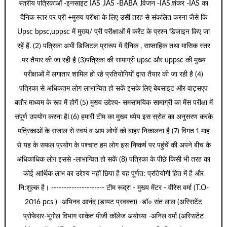
स्तरीय पत्रिकाओं -इनसाइट IAS ,IAS -BABA ,विजन -IAS,शंकर -IAS का
दैनिक स्तर पर प्री +मुख्य परीक्षा के लिए उसी तरह से संकलित करना जैसे कि
Upsc bpsc,uppsc में मुख्य/ प्री परीक्षाओं में करेंट के प्रश्न डिजाइन किए जा
रहें हैं. (2) पत्रिका अभी डिजिटल प्रारूप में दैनिक , साप्ताहिक तथा मासिक स्तर
पर तैयार की जा रही है (3)पत्रिका की सामाग्री upsc और uppsc की मुख्य
परीक्षाओं में लगातार शामिल हो रहे प्रतियोगियों द्वारा तैयार की जा रही है (4)
पत्रिका से अधिकतम लोग लाभान्वित हो सकें इसके लिए बेबसाइट और वाट्सएप
बतौर माध्यम के रूप में होगें (5) मुख्य उद्देश्य- समसामयिक सामाग्री का मेंस परीक्षा में
संपूर्ण उपयोग करना हैl (6) हमारी टीम का मुख्य ध्येय इस स्रोत का अनुसरण करके
पत्रिकाओं के संजाल से स्वयं व आप लोगों को बाहर निकालना है (7) विगत 1 माह
से यह के सफल प्रयोग के पश्चात हम लोग इस निष्कर्ष पर पहुंचें की अपने बीच के
अधिकाधिक लोग इससे -लाभान्वित हो सकें (8) पत्रिका के पीछे किसी भी तरह का
कोई आर्थिक लाभ का उद्देश्य नहीं छिपा है यह पूर्णत: प्रतियोगी हित में है और
नि:शुल्क है। --------------------- टीम रूद्रा - मुख्य मेंटर - वीरेेस वर्मा (T.O-
2016 pcs ) -अभिनव आनंद (डायट प्रवक्ता) -डॉ० संत लाल (अस्सिटेंट
प्रोफेसर-भूगोल विभाग साकेत पीजी कॉलेज अयोघ्या -अनिल वर्मा (अस्सिटेंट