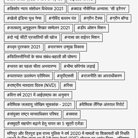
#किशोर न्याय संशोधन विधेयक 2021
#क्वाड नौसैनिक अभ्यास: ‘सी ड्रैगन’
#खेलो इंडिया यूथ गेम्स
#गोविंद बल्लभ पंत
#ग्रीन टैक्स
#ग्रीन बॉण्ड
#जलवायु अनुकूलन शिखर सम्मेलन 2021
#डीप ओशन मिशन
#दो नई चींटी प्रजातियों की खोज
#नासा का वाईपर मिशन
#पद्म पुरस्कार 2021
#पारगमन उन्मुख विकास
#फिलिस्तीनियों के साथ संबंध-बहाली की घोषणा
#भारत का पहला चीता अभयारण्य
#भीमा कोरेगांव लड़ाई
#यातायात उल्लंघन प्रीमियम
#यूपीएससी
#राजनीति का अपराधीकरण
#राष्ट्रीय मतदाता दिवस (NVD)
#रिसा
#वित्त वर्ष 2021 में आईएमएफ का अनुमान
#वैश्विक जलवायु जोखिम सूचकांक - 2021
#वैश्विक लैंगिक अंतराल रिपोर्ट
#संयुक्त राष्ट्र मानवाधिकार परिषद
#समास
#समुद्री सहयोग बढ़ाने हेतु भारत का 5 सूत्री एजेंडा
मणिपुर और त्रिपुरा इस राज्य पुलिस ने वर्ष 2020 में मामलों या शिकायतों की स्थिति