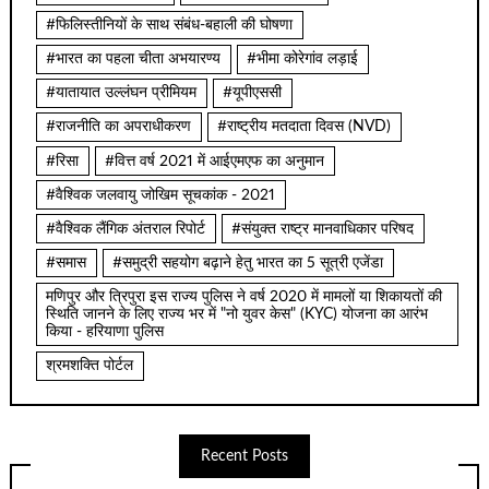
#फिलिस्तीनियों के साथ संबंध-बहाली की घोषणा
#भारत का पहला चीता अभयारण्य
#भीमा कोरेगांव लड़ाई
#यातायात उल्लंघन प्रीमियम
#यूपीएससी
#राजनीति का अपराधीकरण
#राष्ट्रीय मतदाता दिवस (NVD)
#रिसा
#वित्त वर्ष 2021 में आईएमएफ का अनुमान
#वैश्विक जलवायु जोखिम सूचकांक - 2021
#वैश्विक लैंगिक अंतराल रिपोर्ट
#संयुक्त राष्ट्र मानवाधिकार परिषद
#समास
#समुद्री सहयोग बढ़ाने हेतु भारत का 5 सूत्री एजेंडा
मणिपुर और त्रिपुरा इस राज्य पुलिस ने वर्ष 2020 में मामलों या शिकायतों की
स्थिति जानने के लिए राज्य भर में "नो युवर केस" (KYC) योजना का आरंभ
किया - हरियाणा पुलिस
श्रमशक्ति पोर्टल
Recent Posts