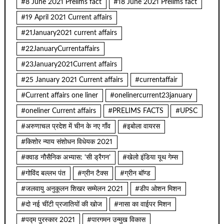
#8 June 2021 Prelims fact
#18 June 2021 Prelims fact
#19 April 2021 Current affairs
#21January2021 current affairs
#22JanuaryCurrentaffairs
#23January2021Current affairs
#25 January 2021 Current affairs
#currentaffair
#Current affairs one liner
#onelinercurrent23january
#oneliner Current affairs
#PRELIMS FACTS
#UPSC
#अरुणाचल प्रदेश में चीन के नए गाँव
#इबोला वायरस
#किशोर न्याय संशोधन विधेयक 2021
#क्वाड नौसैनिक अभ्यास: ‘सी ड्रैगन’
#खेलो इंडिया यूथ गेम्स
#गोविंद बल्लभ पंत
#ग्रीन टैक्स
#ग्रीन बॉण्ड
#जलवायु अनुकूलन शिखर सम्मेलन 2021
#डीप ओशन मिशन
#दो नई चींटी प्रजातियों की खोज
#नासा का वाईपर मिशन
#पद्म पुरस्कार 2021
#पारगमन उन्मुख विकास