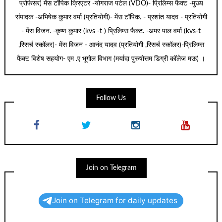
प्रोफेसर) मेंस टॉपिक क्रिएटर -योगराज पटेल (VDO)- प्रिलिम्स फैक्ट -मुख्य
संपादक -अभिषेक कुमार वर्मा (प्रतियोगी)- मेंस टॉपिक. - प्रशांत यादव - प्रतियोगी
- मेंस विजन. -कृष्ण कुमार (kvs -t ) प्रिलिम्स फैक्ट. -अमर पाल वर्मा (kvs-t
,रिसर्च स्कॉलर)- मेंस विजन - आनंद यादव (प्रतियोगी ,रिसर्च स्कॉलर)-प्रिलिम्स
फैक्ट विशेष सहयोग- एम .ए भूगोल विभाग (मर्यादा पुरुषोत्तम डिग्री कॉलेज मऊ) ।
Follow Us
Join on Telegram
Join on Telegram for daily updates