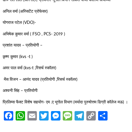
डॉ० संत लाल (अस्सिटेंट प्रोफेसर-भूगोल विभाग साकेत पीजी कॉलेज अयोघ्या
अनिल वर्मा (अस्सिटेंट प्रोफेसर)
योगराज पटेल (VDO)-
अभिषेक कुमार वर्मा ( FSO , PCS- 2019 )
प्रशांत यादव – प्रतियोगी –
कृष्ण कुमार (kvs -t )
अमर पाल वर्मा (kvs-t ,रिसर्च स्कॉलर)
मेंस विजन – आनंद यादव (प्रतियोगी ,रिसर्च स्कॉलर)
अश्वनी सिंह – प्रतियोगी
प्रिलिम्स फैक्ट विशेष सहयोग- एम .ए भूगोल विभाग (मर्यादा पुरुषोत्तम डिग्री कॉलेज मऊ) ।
Facebook
WhatsApp
Email
Twitter
Messenger
Message
Telegram
Copy
Share
Link