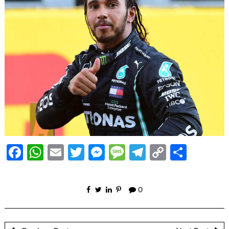
Facebook
WhatsApp
Email
Twitter
Messenger
Message
Telegram
Copy
Share
Link
0