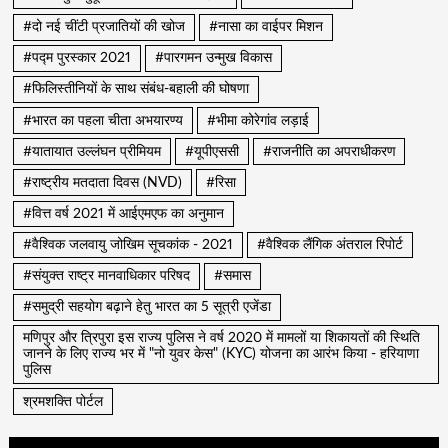
#दो नई चींटी प्रजातियों की खोज
#नासा का वाईपर मिशन
#पद्म पुरस्कार 2021
#पारगमन उन्मुख विकास
#फिलिस्तीनियों के साथ संबंध-बहाली की घोषणा
#भारत का पहला चीता अभयारण्य
#भीमा कोरेगांव लड़ाई
#यातायात उल्लंघन प्रीमियम
#यूपीएससी
#राजनीति का अपराधीकरण
#राष्ट्रीय मतदाता दिवस (NVD)
#रिसा
#वित्त वर्ष 2021 में आईएमएफ का अनुमान
#वैश्विक जलवायु जोखिम सूचकांक - 2021
#वैश्विक लैंगिक अंतराल रिपोर्ट
#संयुक्त राष्ट्र मानवाधिकार परिषद
#समास
#समुद्री सहयोग बढ़ाने हेतु भारत का 5 सूत्री एजेंडा
मणिपुर और त्रिपुरा इस राज्य पुलिस ने वर्ष 2020 में मामलों या शिकायतों की स्थिति
जानने के लिए राज्य भर में "नो युवर केस" (KYC) योजना का आरंभ किया - हरियाणा
पुलिस
श्रमशक्ति पोर्टल