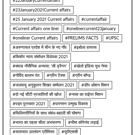
#22JanuaryCurrentaffairs
#23January2021Current affairs
#25 January 2021 Current affairs
#currentaffair
#Current affairs one liner
#onelinercurrent23january
#oneliner Current affairs
#PRELIMS FACTS
#UPSC
#अरुणाचल प्रदेश में चीन के नए गाँव
#इबोला वायरस
#किशोर न्याय संशोधन विधेयक 2021
#क्वाड नौसैनिक अभ्यास: ‘सी ड्रैगन’
#खेलो इंडिया यूथ गेम्स
#गोविंद बल्लभ पंत
#ग्रीन टैक्स
#ग्रीन बॉण्ड
#जलवायु अनुकूलन शिखर सम्मेलन 2021
#डीप ओशन मिशन
#दो नई चींटी प्रजातियों की खोज
#नासा का वाईपर मिशन
#पद्म पुरस्कार 2021
#पारगमन उन्मुख विकास
#फिलिस्तीनियों के साथ संबंध-बहाली की घोषणा
#भारत का पहला चीता अभयारण्य
#भीमा कोरेगांव लड़ाई
#यातायात उल्लंघन प्रीमियम
#यूपीएससी