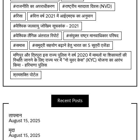
#राजनीति का अपराधीकरण
#राष्ट्रीय मतदाता दिवस (NVD)
#रिसा
#वित्त वर्ष 2021 में आईएमएफ का अनुमान
#वैश्विक जलवायु जोखिम सूचकांक - 2021
#वैश्विक लैंगिक अंतराल रिपोर्ट
#संयुक्त राष्ट्र मानवाधिकार परिषद
#समास
#समुद्री सहयोग बढ़ाने हेतु भारत का 5 सूत्री एजेंडा
मणिपुर और त्रिपुरा इस राज्य पुलिस ने वर्ष 2020 में मामलों या शिकायतों की
स्थिति जानने के लिए राज्य भर में "नो युवर केस" (KYC) योजना का आरंभ
किया - हरियाणा पुलिस
श्रमशक्ति पोर्टल
Recent Posts
तापमान
August 15, 2025
मृदा
August 15, 2025