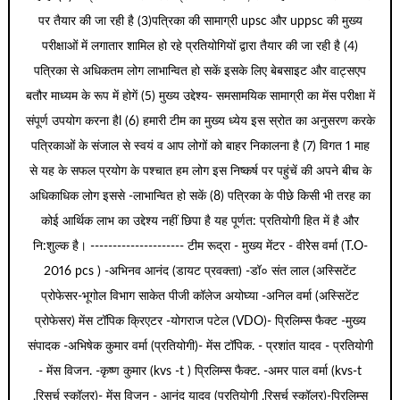
पर तैयार की जा रही है (3)पत्रिका की सामाग्री upsc और uppsc की मुख्य
परीक्षाओं में लगातार शामिल हो रहे प्रतियोगियों द्वारा तैयार की जा रही है (4)
पत्रिका से अधिकतम लोग लाभान्वित हो सकें इसके लिए बेबसाइट और वाट्सएप
बतौर माध्यम के रूप में होगें (5) मुख्य उद्देश्य- समसामयिक सामाग्री का मेंस परीक्षा में
संपूर्ण उपयोग करना हैl (6) हमारी टीम का मुख्य ध्येय इस स्रोत का अनुसरण करके
पत्रिकाओं के संजाल से स्वयं व आप लोगों को बाहर निकालना है (7) विगत 1 माह
से यह के सफल प्रयोग के पश्चात हम लोग इस निष्कर्ष पर पहुंचें की अपने बीच के
अधिकाधिक लोग इससे -लाभान्वित हो सकें (8) पत्रिका के पीछे किसी भी तरह का
कोई आर्थिक लाभ का उद्देश्य नहीं छिपा है यह पूर्णत: प्रतियोगी हित में है और
नि:शुल्क है। --------------------- टीम रूद्रा - मुख्य मेंटर - वीरेेस वर्मा (T.O-
2016 pcs ) -अभिनव आनंद (डायट प्रवक्ता) -डॉ० संत लाल (अस्सिटेंट
प्रोफेसर-भूगोल विभाग साकेत पीजी कॉलेज अयोघ्या -अनिल वर्मा (अस्सिटेंट
प्रोफेसर) मेंस टॉपिक क्रिएटर -योगराज पटेल (VDO)- प्रिलिम्स फैक्ट -मुख्य
संपादक -अभिषेक कुमार वर्मा (प्रतियोगी)- मेंस टॉपिक. - प्रशांत यादव - प्रतियोगी
- मेंस विजन. -कृष्ण कुमार (kvs -t ) प्रिलिम्स फैक्ट. -अमर पाल वर्मा (kvs-t
,रिसर्च स्कॉलर)- मेंस विजन - आनंद यादव (प्रतियोगी ,रिसर्च स्कॉलर)-प्रिलिम्स