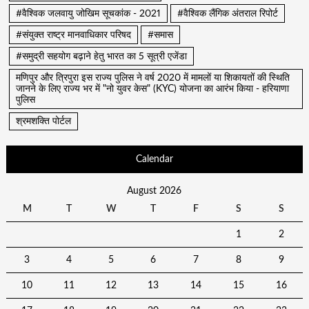
#वैश्विक जलवायु जोखिम सूचकांक - 2021
#वैश्विक लैंगिक अंतराल रिपोर्ट
#संयुक्त राष्ट्र मानवाधिकार परिषद
#समास
#समुद्री सहयोग बढ़ाने हेतु भारत का 5 सूत्री एजेंडा
मणिपुर और त्रिपुरा इस राज्य पुलिस ने वर्ष 2020 में मामलों या शिकायतों की स्थिति
जानने के लिए राज्य भर में "नो युवर केस" (KYC) योजना का आरंभ किया - हरियाणा
पुलिस
श्रमशक्ति पोर्टल
Calendar
August 2026
M
T
W
T
F
S
S
1
2
3
4
5
6
7
8
9
10
11
12
13
14
15
16