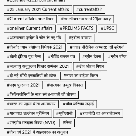
#23January2021Current affairs
#25 January 2021 Current affairs
#currentaffair
#Current affairs one liner
#onelinercurrent23january
#oneliner Current affairs
#PRELIMS FACTS
#UPSC
#अरुणाचल प्रदेश में चीन के नए गाँव
#इबोला वायरस
#किशोर न्याय संशोधन विधेयक 2021
#क्वाड नौसैनिक अभ्यास: ‘सी ड्रैगन’
#खेलो इंडिया यूथ गेम्स
#गोविंद बल्लभ पंत
#ग्रीन टैक्स
#ग्रीन बॉण्ड
#जलवायु अनुकूलन शिखर सम्मेलन 2021
#डीप ओशन मिशन
#दो नई चींटी प्रजातियों की खोज
#नासा का वाईपर मिशन
#पद्म पुरस्कार 2021
#पारगमन उन्मुख विकास
#फिलिस्तीनियों के साथ संबंध-बहाली की घोषणा
#भारत का पहला चीता अभयारण्य
#भीमा कोरेगांव लड़ाई
#यातायात उल्लंघन प्रीमियम
#यूपीएससी
#राजनीति का अपराधीकरण
#राष्ट्रीय मतदाता दिवस (NVD)
#रिसा
#वित्त वर्ष 2021 में आईएमएफ का अनुमान