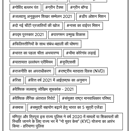
#गोविंद बल्लभ पंत
#ग्रीन टैक्स
#ग्रीन बॉण्ड
#जलवायु अनुकूलन शिखर सम्मेलन 2021
#डीप ओशन मिशन
#दो नई चींटी प्रजातियों की खोज
#नासा का वाईपर मिशन
#पद्म पुरस्कार 2021
#पारगमन उन्मुख विकास
#फिलिस्तीनियों के साथ संबंध-बहाली की घोषणा
#भारत का पहला चीता अभयारण्य
#भीमा कोरेगांव लड़ाई
#यातायात उल्लंघन प्रीमियम
#यूपीएससी
#राजनीति का अपराधीकरण
#राष्ट्रीय मतदाता दिवस (NVD)
#रिसा
#वित्त वर्ष 2021 में आईएमएफ का अनुमान
#वैश्विक जलवायु जोखिम सूचकांक - 2021
#वैश्विक लैंगिक अंतराल रिपोर्ट
#संयुक्त राष्ट्र मानवाधिकार परिषद
#समास
#समुद्री सहयोग बढ़ाने हेतु भारत का 5 सूत्री एजेंडा
मणिपुर और त्रिपुरा इस राज्य पुलिस ने वर्ष 2020 में मामलों या शिकायतों की
स्थिति जानने के लिए राज्य भर में "नो युवर केस" (KYC) योजना का आरंभ
किया - हरियाणा पुलिस