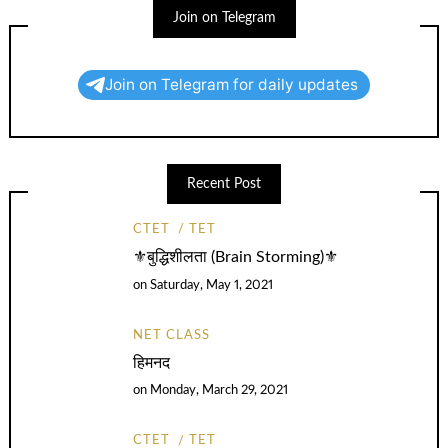
Join on Telegram
Join on Telegram for daily updates
Recent Post
CTET
TET
⚜️बुद्धिशीलता (Brain Storming)⚜️
on
Saturday, May 1, 2021
NET CLASS
हिमनद
on
Monday, March 29, 2021
CTET
TET