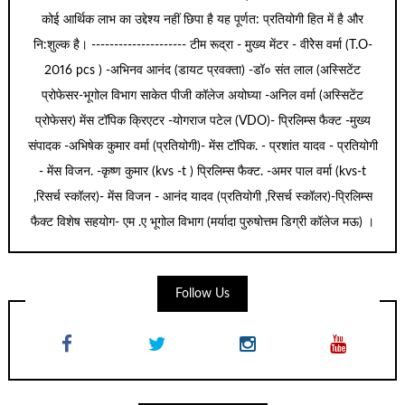
कोई आर्थिक लाभ का उद्देश्य नहीं छिपा है यह पूर्णत: प्रतियोगी हित में है और
नि:शुल्क है। --------------------- टीम रूद्रा - मुख्य मेंटर - वीरेेस वर्मा (T.O-
2016 pcs ) -अभिनव आनंद (डायट प्रवक्ता) -डॉ० संत लाल (अस्सिटेंट
प्रोफेसर-भूगोल विभाग साकेत पीजी कॉलेज अयोघ्या -अनिल वर्मा (अस्सिटेंट
प्रोफेसर) मेंस टॉपिक क्रिएटर -योगराज पटेल (VDO)- प्रिलिम्स फैक्ट -मुख्य
संपादक -अभिषेक कुमार वर्मा (प्रतियोगी)- मेंस टॉपिक. - प्रशांत यादव - प्रतियोगी
- मेंस विजन. -कृष्ण कुमार (kvs -t ) प्रिलिम्स फैक्ट. -अमर पाल वर्मा (kvs-t
,रिसर्च स्कॉलर)- मेंस विजन - आनंद यादव (प्रतियोगी ,रिसर्च स्कॉलर)-प्रिलिम्स
फैक्ट विशेष सहयोग- एम .ए भूगोल विभाग (मर्यादा पुरुषोत्तम डिग्री कॉलेज मऊ) ।
Follow Us