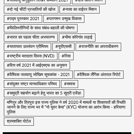
#जलवायु अनुकूलन शिखर सम्मेलन 2021
#डीप ओशन मिशन
#दो नई चींटी प्रजातियों की खोज
#नासा का वाईपर मिशन
#पद्म पुरस्कार 2021
#पारगमन उन्मुख विकास
#फिलिस्तीनियों के साथ संबंध-बहाली की घोषणा
#भारत का पहला चीता अभयारण्य
#भीमा कोरेगांव लड़ाई
#यातायात उल्लंघन प्रीमियम
#यूपीएससी
#राजनीति का अपराधीकरण
#राष्ट्रीय मतदाता दिवस (NVD)
#रिसा
#वित्त वर्ष 2021 में आईएमएफ का अनुमान
#वैश्विक जलवायु जोखिम सूचकांक - 2021
#वैश्विक लैंगिक अंतराल रिपोर्ट
#संयुक्त राष्ट्र मानवाधिकार परिषद
#समास
#समुद्री सहयोग बढ़ाने हेतु भारत का 5 सूत्री एजेंडा
मणिपुर और त्रिपुरा इस राज्य पुलिस ने वर्ष 2020 में मामलों या शिकायतों की स्थिति
जानने के लिए राज्य भर में "नो युवर केस" (KYC) योजना का आरंभ किया - हरियाणा
पुलिस
श्रमशक्ति पोर्टल