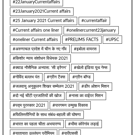
#22JanuaryCurrentaffairs
#23January2021Current affairs
#25 January 2021 Current affairs
#currentaffair
#Current affairs one liner
#onelinercurrent23january
#oneliner Current affairs
#PRELIMS FACTS
#UPSC
#अरुणाचल प्रदेश में चीन के नए गाँव
#इबोला वायरस
#किशोर न्याय संशोधन विधेयक 2021
#क्वाड नौसैनिक अभ्यास: ‘सी ड्रैगन’
#खेलो इंडिया यूथ गेम्स
#गोविंद बल्लभ पंत
#ग्रीन टैक्स
#ग्रीन बॉण्ड
#जलवायु अनुकूलन शिखर सम्मेलन 2021
#डीप ओशन मिशन
#दो नई चींटी प्रजातियों की खोज
#नासा का वाईपर मिशन
#पद्म पुरस्कार 2021
#पारगमन उन्मुख विकास
#फिलिस्तीनियों के साथ संबंध-बहाली की घोषणा
#भारत का पहला चीता अभयारण्य
#भीमा कोरेगांव लड़ाई
#यातायात उल्लंघन प्रीमियम
#यूपीएससी