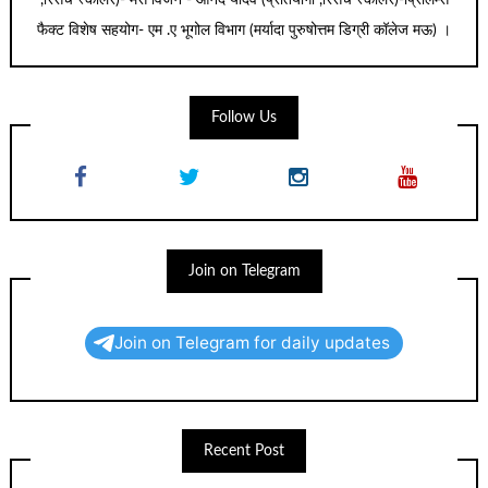
,रिसर्च स्कॉलर)- मेंस विजन - आनंद यादव (प्रतियोगी ,रिसर्च स्कॉलर)-प्रिलिम्स
फैक्ट विशेष सहयोग- एम .ए भूगोल विभाग (मर्यादा पुरुषोत्तम डिग्री कॉलेज मऊ) ।
Follow Us
Join on Telegram
Join on Telegram for daily updates
Recent Post