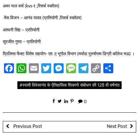
अमर पाल वर्मा (kvs-t ,रिसर्च स्कॉलर)
मेंस विजन – आनंद यादव (प्रतियोगी ,रिसर्च स्कॉलर)
अश्वनी सिंह – प्रतियोगी
सुरजीत गुप्ता – प्रतियोगी
प्रिलिम्स फैक्ट विशेष सहयोग- एम .ए भूगोल विभाग (मर्यादा पुरुषोत्तम डिग्री कॉलेज मऊ) ।
Facebook
WhatsApp
Email
Twitter
Messenger
Message
Telegram
Copy
Share
Link
#स्वामी विवेकानंद के ऐतिहासिक शिकागो संबोधन की 128 वी वर्षगांठ
0
Previous Post
Next Post