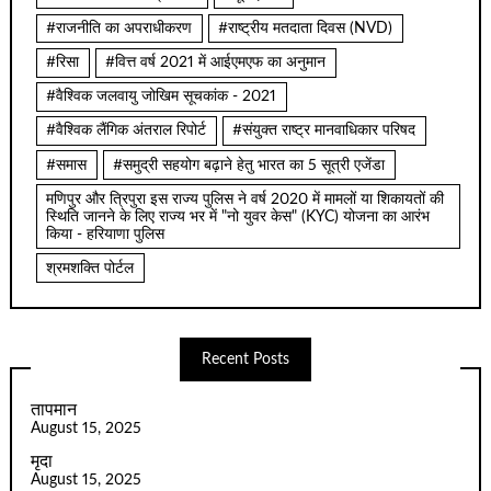
#राजनीति का अपराधीकरण
#राष्ट्रीय मतदाता दिवस (NVD)
#रिसा
#वित्त वर्ष 2021 में आईएमएफ का अनुमान
#वैश्विक जलवायु जोखिम सूचकांक - 2021
#वैश्विक लैंगिक अंतराल रिपोर्ट
#संयुक्त राष्ट्र मानवाधिकार परिषद
#समास
#समुद्री सहयोग बढ़ाने हेतु भारत का 5 सूत्री एजेंडा
मणिपुर और त्रिपुरा इस राज्य पुलिस ने वर्ष 2020 में मामलों या शिकायतों की
स्थिति जानने के लिए राज्य भर में "नो युवर केस" (KYC) योजना का आरंभ
किया - हरियाणा पुलिस
श्रमशक्ति पोर्टल
Recent Posts
तापमान
August 15, 2025
मृदा
August 15, 2025