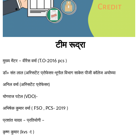
टीम रूद्रा
मुख्य मेंटर – वीरेेस वर्मा (T.O-2016 pcs )
डॉ० संत लाल (अस्सिटेंट प्रोफेसर-भूगोल विभाग साकेत पीजी कॉलेज अयोघ्या
अनिल वर्मा (अस्सिटेंट प्रोफेसर)
योगराज पटेल (VDO)-
अभिषेक कुमार वर्मा ( FSO , PCS- 2019 )
प्रशांत यादव – प्रतियोगी –
कृष्ण कुमार (kvs -t )