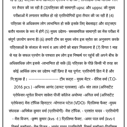
रहें हैं. (2) पत्रिका अभी डिजिटल प्रारूप में दैनिक , साप्ताहिक तथा मासिक स्तर
पर तैयार की जा रही है (3)पत्रिका की सामाग्री upsc और uppsc की मुख्य
परीक्षाओं में लगातार शामिल हो रहे प्रतियोगियों द्वारा तैयार की जा रही है (4)
पत्रिका से अधिकतम लोग लाभान्वित हो सकें इसके लिए बेबसाइट और वाट्सएप
बतौर माध्यम के रूप में होगें (5) मुख्य उद्देश्य- समसामयिक सामाग्री का मेंस परीक्षा में
संपूर्ण उपयोग करना हैl (6) हमारी टीम का मुख्य ध्येय इस स्रोत का अनुसरण करके
पत्रिकाओं के संजाल से स्वयं व आप लोगों को बाहर निकालना है (7) विगत 1 माह
से यह के सफल प्रयोग के पश्चात हम लोग इस निष्कर्ष पर पहुंचें की अपने बीच के
अधिकाधिक लोग इससे -लाभान्वित हो सकें (8) पत्रिका के पीछे किसी भी तरह का
कोई आर्थिक लाभ का उद्देश्य नहीं छिपा है यह पूर्णत: प्रतियोगी हित में है और
नि:शुल्क है। --------------------- टीम रूद्रा - मुख्य मेंटर - वीरेेस वर्मा (T.O-
2016 pcs ) -अभिनव आनंद (डायट प्रवक्ता) -डॉ० संत लाल (अस्सिटेंट
प्रोफेसर-भूगोल विभाग साकेत पीजी कॉलेज अयोघ्या -अनिल वर्मा (अस्सिटेंट
प्रोफेसर) मेंस टॉपिक क्रिएटर -योगराज पटेल (VDO)- प्रिलिम्स फैक्ट -मुख्य
संपादक -अभिषेक कुमार वर्मा (प्रतियोगी)- मेंस टॉपिक. - प्रशांत यादव - प्रतियोगी
- मेंस विजन. -कृष्ण कुमार (kvs -t ) प्रिलिम्स फैक्ट. -अमर पाल वर्मा (kvs-t