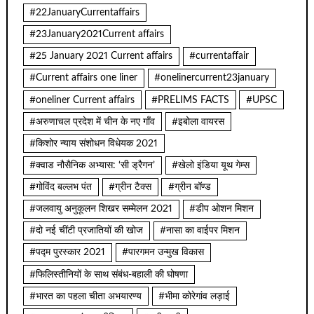
#22JanuaryCurrentaffairs
#23January2021Current affairs
#25 January 2021 Current affairs
#currentaffair
#Current affairs one liner
#onelinercurrent23january
#oneliner Current affairs
#PRELIMS FACTS
#UPSC
#अरुणाचल प्रदेश में चीन के नए गाँव
#इबोला वायरस
#किशोर न्याय संशोधन विधेयक 2021
#क्वाड नौसैनिक अभ्यास: ‘सी ड्रैगन’
#खेलो इंडिया यूथ गेम्स
#गोविंद बल्लभ पंत
#ग्रीन टैक्स
#ग्रीन बॉण्ड
#जलवायु अनुकूलन शिखर सम्मेलन 2021
#डीप ओशन मिशन
#दो नई चींटी प्रजातियों की खोज
#नासा का वाईपर मिशन
#पद्म पुरस्कार 2021
#पारगमन उन्मुख विकास
#फिलिस्तीनियों के साथ संबंध-बहाली की घोषणा
#भारत का पहला चीता अभयारण्य
#भीमा कोरेगांव लड़ाई