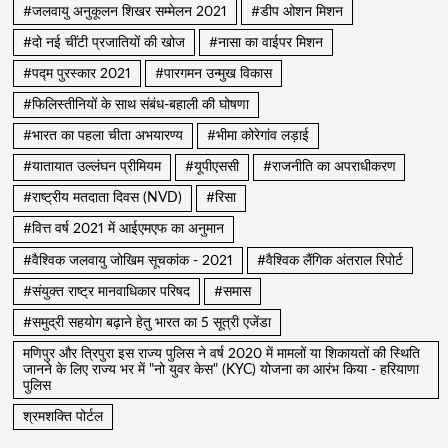
#जलवायु अनुकूलन शिखर सम्मेलन 2021
#डीप ओशन मिशन
#दो नई चींटी प्रजातियों की खोज
#नासा का वाईपर मिशन
#पद्म पुरस्कार 2021
#पारगमन उन्मुख विकास
#फिलिस्तीनियों के साथ संबंध-बहाली की घोषणा
#भारत का पहला चीता अभयारण्य
#भीमा कोरेगांव लड़ाई
#यातायात उल्लंघन प्रीमियम
#यूपीएससी
#राजनीति का अपराधीकरण
#राष्ट्रीय मतदाता दिवस (NVD)
#रिसा
#वित्त वर्ष 2021 में आईएमएफ का अनुमान
#वैश्विक जलवायु जोखिम सूचकांक - 2021
#वैश्विक लैंगिक अंतराल रिपोर्ट
#संयुक्त राष्ट्र मानवाधिकार परिषद
#समास
#समुद्री सहयोग बढ़ाने हेतु भारत का 5 सूत्री एजेंडा
मणिपुर और त्रिपुरा इस राज्य पुलिस ने वर्ष 2020 में मामलों या शिकायतों की स्थिति
जानने के लिए राज्य भर में "नो युवर केस" (KYC) योजना का आरंभ किया - हरियाणा
पुलिस
श्रमशक्ति पोर्टल