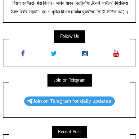
,रिसर्च स्कॉलर)- मेंस विजन - आनंद यादव (प्रतियोगी ,रिसर्च स्कॉलर)-प्रिलिम्स
फैक्ट विशेष सहयोग- एम .ए भूगोल विभाग (मर्यादा पुरुषोत्तम डिग्री कॉलेज मऊ) ।
Follow Us
Join on Telegram
Join on Telegram for daily updates
Recent Post