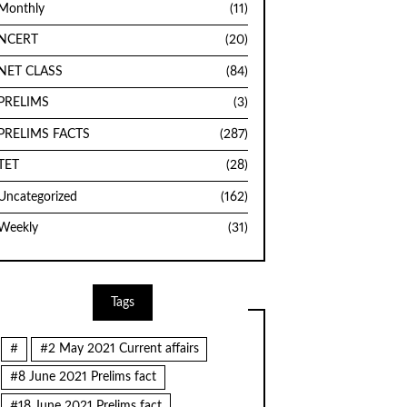
Monthly
(11)
NCERT
(20)
NET CLASS
(84)
PRELIMS
(3)
PRELIMS FACTS
(287)
TET
(28)
Uncategorized
(162)
Weekly
(31)
Tags
#
#2 May 2021 Current affairs
#8 June 2021 Prelims fact
#18 June 2021 Prelims fact