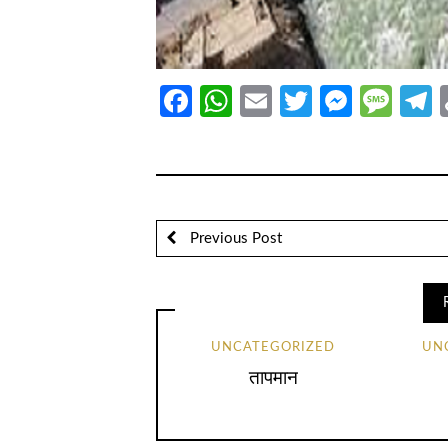
Facebook
WhatsApp
Email
Twitter
Messe
Mes
T
Previous Post
UNCATEGORIZED
UN
तापमान