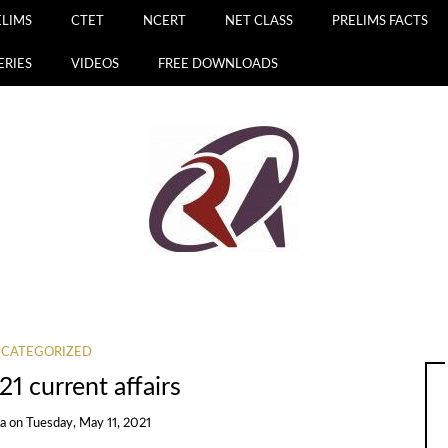
ELIMS
CTET
NCERT
NET CLASS
PRELIMS FACTS
ERIES
VIDEOS
FREE DOWNLOADS
CATEGORIZED
1 current affairs
a
on
Tuesday, May 11, 2021