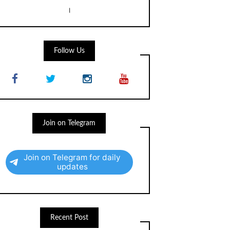
।
Follow Us
Join on Telegram
Join on Telegram for daily
updates
Recent Post