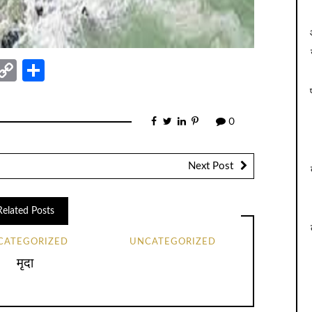
nger
sage
elegram
Copy
Share
Link
0
Next Post
Related Posts
CATEGORIZED
UNCATEGORIZED
मृदा