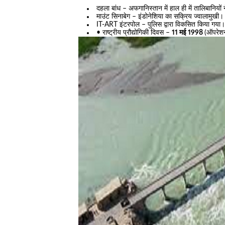
दहला बांध – अफगानिस्तान में हाल ही में तालिबानियो
माउंट सिनाबेग – इंडोनेशिया का सक्रिय ज्वालामुखी।
IT-ART इंटरपोल – पुलिस द्वारा विकसित किया गय
• राष्ट्रीय प्रौद्योगिकी दिवस –
11 मई 1998
(ऑपरेशन