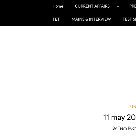
Home
CURRENT AFFAIRS
PR
TET
MAINS & INTERVIEW
TEST S
UN
11 may 202
By
Team Rudr