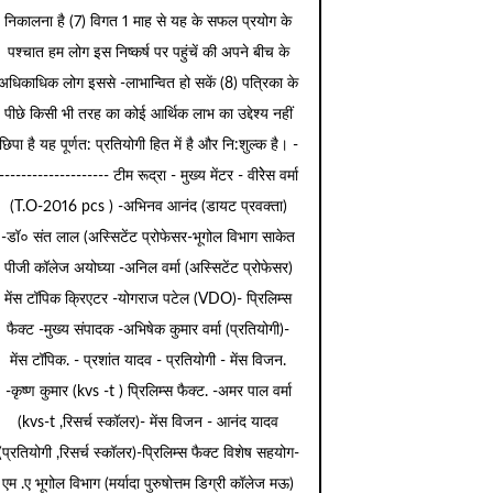
निकालना है (7) विगत 1 माह से यह के सफल प्रयोग के
पश्चात हम लोग इस निष्कर्ष पर पहुंचें की अपने बीच के
अधिकाधिक लोग इससे -लाभान्वित हो सकें (8) पत्रिका के
पीछे किसी भी तरह का कोई आर्थिक लाभ का उद्देश्य नहीं
छिपा है यह पूर्णत: प्रतियोगी हित में है और नि:शुल्क है। -
-------------------- टीम रूद्रा - मुख्य मेंटर - वीरेेस वर्मा
(T.O-2016 pcs ) -अभिनव आनंद (डायट प्रवक्ता)
-डॉ० संत लाल (अस्सिटेंट प्रोफेसर-भूगोल विभाग साकेत
पीजी कॉलेज अयोघ्या -अनिल वर्मा (अस्सिटेंट प्रोफेसर)
मेंस टॉपिक क्रिएटर -योगराज पटेल (VDO)- प्रिलिम्स
फैक्ट -मुख्य संपादक -अभिषेक कुमार वर्मा (प्रतियोगी)-
मेंस टॉपिक. - प्रशांत यादव - प्रतियोगी - मेंस विजन.
-कृष्ण कुमार (kvs -t ) प्रिलिम्स फैक्ट. -अमर पाल वर्मा
(kvs-t ,रिसर्च स्कॉलर)- मेंस विजन - आनंद यादव
(प्रतियोगी ,रिसर्च स्कॉलर)-प्रिलिम्स फैक्ट विशेष सहयोग-
एम .ए भूगोल विभाग (मर्यादा पुरुषोत्तम डिग्री कॉलेज मऊ)