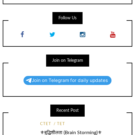
Follow Us
Join on Telegram
Join on Telegram for daily updates
Recent Post
CTET
TET
⚜️बुद्धिशीलता (Brain Storming)⚜️