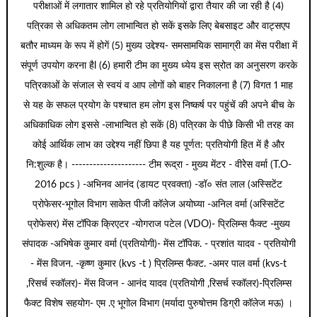
परीक्षाओं में लगातार शामिल हो रहे प्रतियोगियों द्वारा तैयार की जा रही है (4)
पत्रिका से अधिकतम लोग लाभान्वित हो सकें इसके लिए बेबसाइट और वाट्सएप
बतौर माध्यम के रूप में होगें (5) मुख्य उद्देश्य- समसामयिक सामाग्री का मेंस परीक्षा में
संपूर्ण उपयोग करना हैl (6) हमारी टीम का मुख्य ध्येय इस स्रोत का अनुसरण करके
पत्रिकाओं के संजाल से स्वयं व आप लोगों को बाहर निकालना है (7) विगत 1 माह
से यह के सफल प्रयोग के पश्चात हम लोग इस निष्कर्ष पर पहुंचें की अपने बीच के
अधिकाधिक लोग इससे -लाभान्वित हो सकें (8) पत्रिका के पीछे किसी भी तरह का
कोई आर्थिक लाभ का उद्देश्य नहीं छिपा है यह पूर्णत: प्रतियोगी हित में है और
नि:शुल्क है। --------------------- टीम रूद्रा - मुख्य मेंटर - वीरेेस वर्मा (T.O-
2016 pcs ) -अभिनव आनंद (डायट प्रवक्ता) -डॉ० संत लाल (अस्सिटेंट
प्रोफेसर-भूगोल विभाग साकेत पीजी कॉलेज अयोघ्या -अनिल वर्मा (अस्सिटेंट
प्रोफेसर) मेंस टॉपिक क्रिएटर -योगराज पटेल (VDO)- प्रिलिम्स फैक्ट -मुख्य
संपादक -अभिषेक कुमार वर्मा (प्रतियोगी)- मेंस टॉपिक. - प्रशांत यादव - प्रतियोगी
- मेंस विजन. -कृष्ण कुमार (kvs -t ) प्रिलिम्स फैक्ट. -अमर पाल वर्मा (kvs-t
,रिसर्च स्कॉलर)- मेंस विजन - आनंद यादव (प्रतियोगी ,रिसर्च स्कॉलर)-प्रिलिम्स
फैक्ट विशेष सहयोग- एम .ए भूगोल विभाग (मर्यादा पुरुषोत्तम डिग्री कॉलेज मऊ) ।