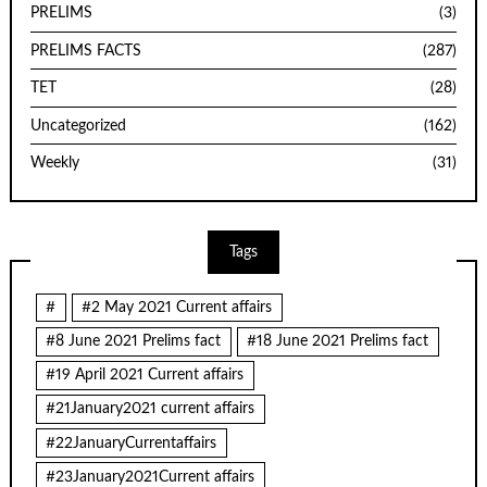
PRELIMS
(3)
PRELIMS FACTS
(287)
TET
(28)
Uncategorized
(162)
Weekly
(31)
Tags
#
#2 May 2021 Current affairs
#8 June 2021 Prelims fact
#18 June 2021 Prelims fact
#19 April 2021 Current affairs
#21January2021 current affairs
#22JanuaryCurrentaffairs
#23January2021Current affairs