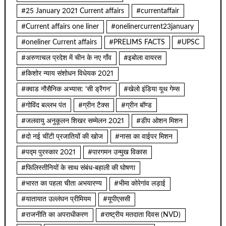
#25 January 2021 Current affairs
#currentaffair
#Current affairs one liner
#onelinercurrent23january
#oneliner Current affairs
#PRELIMS FACTS
#UPSC
#अरुणाचल प्रदेश में चीन के नए गाँव
#इबोला वायरस
#किशोर न्याय संशोधन विधेयक 2021
#क्वाड नौसैनिक अभ्यास: ‘सी ड्रैगन’
#खेलो इंडिया यूथ गेम्स
#गोविंद बल्लभ पंत
#ग्रीन टैक्स
#ग्रीन बॉण्ड
#जलवायु अनुकूलन शिखर सम्मेलन 2021
#डीप ओशन मिशन
#दो नई चींटी प्रजातियों की खोज
#नासा का वाईपर मिशन
#पद्म पुरस्कार 2021
#पारगमन उन्मुख विकास
#फिलिस्तीनियों के साथ संबंध-बहाली की घोषणा
#भारत का पहला चीता अभयारण्य
#भीमा कोरेगांव लड़ाई
#यातायात उल्लंघन प्रीमियम
#यूपीएससी
#राजनीति का अपराधीकरण
#राष्ट्रीय मतदाता दिवस (NVD)