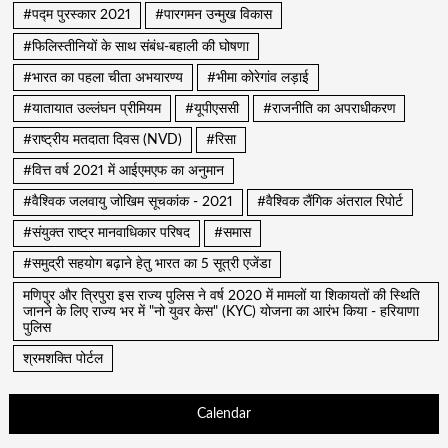
#पद्म पुरस्कार 2021
#पारगमन उन्मुख विकास
#फिलिस्तीनियों के साथ संबंध-बहाली की घोषणा
#भारत का पहला चीता अभयारण्य
#भीमा कोरेगांव लड़ाई
#यातायात उल्लंघन प्रीमियम
#यूपीएससी
#राजनीति का अपराधीकरण
#राष्ट्रीय मतदाता दिवस (NVD)
#रिसा
#वित्त वर्ष 2021 में आईएमएफ का अनुमान
#वैश्विक जलवायु जोखिम सूचकांक - 2021
#वैश्विक लैंगिक अंतराल रिपोर्ट
#संयुक्त राष्ट्र मानवाधिकार परिषद
#समास
#समुद्री सहयोग बढ़ाने हेतु भारत का 5 सूत्री एजेंडा
मणिपुर और त्रिपुरा इस राज्य पुलिस ने वर्ष 2020 में मामलों या शिकायतों की स्थिति
जानने के लिए राज्य भर में "नो युवर केस" (KYC) योजना का आरंभ किया - हरियाणा
पुलिस
श्रमशक्ति पोर्टल
Calendar