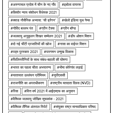
#अरुणाचल प्रदेश में चीन के नए गाँव
#इबोला वायरस
#किशोर न्याय संशोधन विधेयक 2021
#क्वाड नौसैनिक अभ्यास: ‘सी ड्रैगन’
#खेलो इंडिया यूथ गेम्स
#गोविंद बल्लभ पंत
#ग्रीन टैक्स
#ग्रीन बॉण्ड
#जलवायु अनुकूलन शिखर सम्मेलन 2021
#डीप ओशन मिशन
#दो नई चींटी प्रजातियों की खोज
#नासा का वाईपर मिशन
#पद्म पुरस्कार 2021
#पारगमन उन्मुख विकास
#फिलिस्तीनियों के साथ संबंध-बहाली की घोषणा
#भारत का पहला चीता अभयारण्य
#भीमा कोरेगांव लड़ाई
#यातायात उल्लंघन प्रीमियम
#यूपीएससी
#राजनीति का अपराधीकरण
#राष्ट्रीय मतदाता दिवस (NVD)
#रिसा
#वित्त वर्ष 2021 में आईएमएफ का अनुमान
#वैश्विक जलवायु जोखिम सूचकांक - 2021
#वैश्विक लैंगिक अंतराल रिपोर्ट
#संयुक्त राष्ट्र मानवाधिकार परिषद