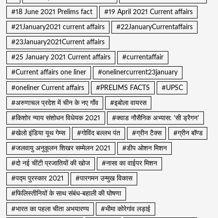
#18 June 2021 Prelims fact
#19 April 2021 Current affairs
#21January2021 current affairs
#22JanuaryCurrentaffairs
#23January2021Current affairs
#25 January 2021 Current affairs
#currentaffair
#Current affairs one liner
#onelinercurrent23january
#oneliner Current affairs
#PRELIMS FACTS
#UPSC
#अरुणाचल प्रदेश में चीन के नए गाँव
#इबोला वायरस
#किशोर न्याय संशोधन विधेयक 2021
#क्वाड नौसैनिक अभ्यास: ‘सी ड्रैगन’
#खेलो इंडिया यूथ गेम्स
#गोविंद बल्लभ पंत
#ग्रीन टैक्स
#ग्रीन बॉण्ड
#जलवायु अनुकूलन शिखर सम्मेलन 2021
#डीप ओशन मिशन
#दो नई चींटी प्रजातियों की खोज
#नासा का वाईपर मिशन
#पद्म पुरस्कार 2021
#पारगमन उन्मुख विकास
#फिलिस्तीनियों के साथ संबंध-बहाली की घोषणा
#भारत का पहला चीता अभयारण्य
#भीमा कोरेगांव लड़ाई