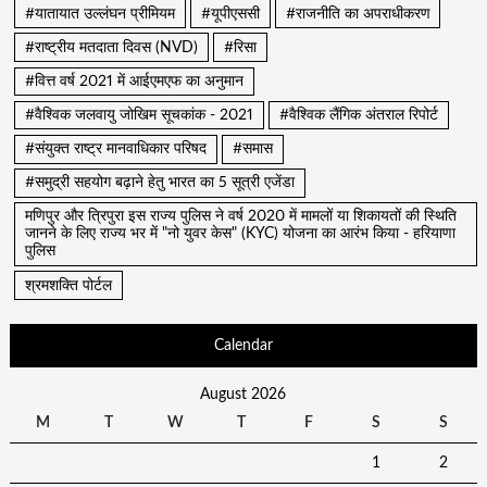
#यातायात उल्लंघन प्रीमियम
#यूपीएससी
#राजनीति का अपराधीकरण
#राष्ट्रीय मतदाता दिवस (NVD)
#रिसा
#वित्त वर्ष 2021 में आईएमएफ का अनुमान
#वैश्विक जलवायु जोखिम सूचकांक - 2021
#वैश्विक लैंगिक अंतराल रिपोर्ट
#संयुक्त राष्ट्र मानवाधिकार परिषद
#समास
#समुद्री सहयोग बढ़ाने हेतु भारत का 5 सूत्री एजेंडा
मणिपुर और त्रिपुरा इस राज्य पुलिस ने वर्ष 2020 में मामलों या शिकायतों की स्थिति
जानने के लिए राज्य भर में "नो युवर केस" (KYC) योजना का आरंभ किया - हरियाणा
पुलिस
श्रमशक्ति पोर्टल
Calendar
August 2026
M
T
W
T
F
S
S
1
2