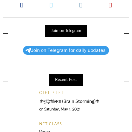
Join on Telegram
Join on Telegram for daily updates
Recent Post
CTET
TET
⚜️बुद्धिशीलता (Brain Storming)⚜️
on
Saturday, May 1, 2021
NET CLASS