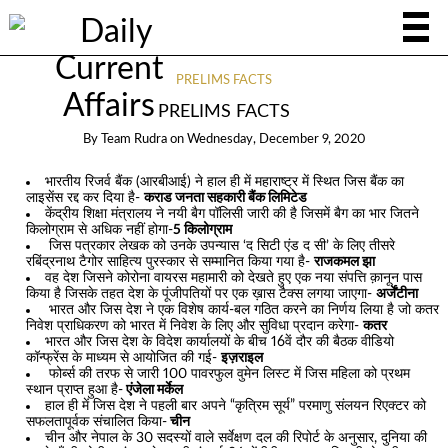
PRELIMS FACTS
PRELIMS FACTS
By
Team Rudra
on
Wednesday, December 9, 2020
भारतीय रिजर्व बैंक (आरबीआई) ने हाल ही में महाराष्ट्र में स्थित जिस बैंक का
लाइसेंस रद्द कर दिया है-
कराड जनता सहकारी बैंक लिमिटेड
केंद्रीय शिक्षा मंत्रालय ने नयी बैग पॉलिसी जारी की है जिसमें बैग का भार जितने
किलोग्राम से अधिक नहीं होगा-
5 किलोग्राम
जिस पत्रकार लेखक को उनके उपन्यास ‘द सिटी एंड द सी’ के लिए तीसरे
रबिंद्रनाथ टैगोर साहित्य पुरस्कार से सम्मानित किया गया है-
राजकमल झा
वह देश जिसने कोरोना वायरस महामारी को देखते हुए एक नया संपत्ति क़ानून पास
किया है जिसके तहत देश के पूंजीपतियों पर एक ख़ास टैक्स लगया जाएगा-
अर्जेंटीना
भारत और जिस देश ने एक विशेष कार्य-बल गठित करने का निर्णय लिया है जो कतर
निवेश प्राधिकरण को भारत में निवेश के लिए और सुविधा प्रदान करेगा-
कतर
भारत और जिस देश के विदेश कार्यालयों के बीच 16वें दौर की बैठक वीडियो
कॉन्फ्रेंस के माध्यम से आयोजित की गई-
इज़राइल
फोर्ब्स की तरफ से जारी 100 पावरफुल वुमेन लिस्ट में जिस महिला को प्रथम
स्थान प्राप्त हुआ है-
एंजेला मर्केल
हाल ही में जिस देश ने पहली बार अपने “कृत्रिम सूर्य” परमाणु संलयन रिएक्टर को
सफलतापूर्वक संचालित किया-
चीन
चीन और नेपाल के 30 सदस्यों वाले सर्वेक्षण दल की रिपोर्ट के अनुसार, दुनिया की