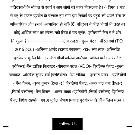
पत्रिकाओं के संजाल से स्वयं व आप लोगों को बाहर निकालना है (7) विगत 1 माह
से यह के सफल प्रयोग के पश्चात हम लोग इस निष्कर्ष पर पहुंचें की अपने बीच के
अधिकाधिक लोग इससे -लाभान्वित हो सकें (8) पत्रिका के पीछे किसी भी तरह का
कोई आर्थिक लाभ का उद्देश्य नहीं छिपा है यह पूर्णत: प्रतियोगी हित में है और
नि:शुल्क है। --------------------- टीम रूद्रा - मुख्य मेंटर - वीरेेस वर्मा (T.O-
2016 pcs ) -अभिनव आनंद (डायट प्रवक्ता) -डॉ० संत लाल (अस्सिटेंट
प्रोफेसर-भूगोल विभाग साकेत पीजी कॉलेज अयोघ्या -अनिल वर्मा (अस्सिटेंट
प्रोफेसर) मेंस टॉपिक क्रिएटर -योगराज पटेल (VDO)- प्रिलिम्स फैक्ट -मुख्य
संपादक -अभिषेक कुमार वर्मा (प्रतियोगी)- मेंस टॉपिक. - प्रशांत यादव - प्रतियोगी
- मेंस विजन. -कृष्ण कुमार (kvs -t ) प्रिलिम्स फैक्ट. -अमर पाल वर्मा (kvs-t
,रिसर्च स्कॉलर)- मेंस विजन - आनंद यादव (प्रतियोगी ,रिसर्च स्कॉलर)-प्रिलिम्स
फैक्ट विशेष सहयोग- एम .ए भूगोल विभाग (मर्यादा पुरुषोत्तम डिग्री कॉलेज मऊ) ।
Follow Us