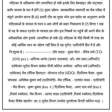
पत्रिका से अधिकतम लोग लाभान्वित हो सकें इसके लिए बेबसाइट और वाट्सएप
बतौर माध्यम के रूप में होगें (5) मुख्य उद्देश्य- समसामयिक सामाग्री का मेंस परीक्षा में
संपूर्ण उपयोग करना हैl (6) हमारी टीम का मुख्य ध्येय इस स्रोत का अनुसरण करके
पत्रिकाओं के संजाल से स्वयं व आप लोगों को बाहर निकालना है (7) विगत 1 माह
से यह के सफल प्रयोग के पश्चात हम लोग इस निष्कर्ष पर पहुंचें की अपने बीच के
अधिकाधिक लोग इससे -लाभान्वित हो सकें (8) पत्रिका के पीछे किसी भी तरह का
कोई आर्थिक लाभ का उद्देश्य नहीं छिपा है यह पूर्णत: प्रतियोगी हित में है और
नि:शुल्क है। --------------------- टीम रूद्रा - मुख्य मेंटर - वीरेेस वर्मा (T.O-
2016 pcs ) -अभिनव आनंद (डायट प्रवक्ता) -डॉ० संत लाल (अस्सिटेंट
प्रोफेसर-भूगोल विभाग साकेत पीजी कॉलेज अयोघ्या -अनिल वर्मा (अस्सिटेंट
प्रोफेसर) मेंस टॉपिक क्रिएटर -योगराज पटेल (VDO)- प्रिलिम्स फैक्ट -मुख्य
संपादक -अभिषेक कुमार वर्मा (प्रतियोगी)- मेंस टॉपिक. - प्रशांत यादव - प्रतियोगी
- मेंस विजन. -कृष्ण कुमार (kvs -t ) प्रिलिम्स फैक्ट. -अमर पाल वर्मा (kvs-t
,रिसर्च स्कॉलर)- मेंस विजन - आनंद यादव (प्रतियोगी ,रिसर्च स्कॉलर)-प्रिलिम्स
फैक्ट विशेष सहयोग- एम .ए भूगोल विभाग (मर्यादा पुरुषोत्तम डिग्री कॉलेज मऊ) ।