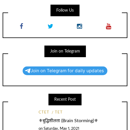
Follow Us
Join on Telegram
Join on Telegram for daily updates
Recent Post
CTET
TET
⚜️बुद्धिशीलता (Brain Storming)⚜️
on
Saturday, May 1, 2021