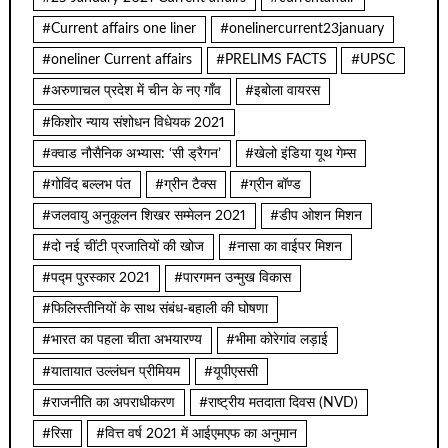
#Current affairs one liner
#onelinercurrent23january
#oneliner Current affairs
#PRELIMS FACTS
#UPSC
#अरुणाचल प्रदेश में चीन के नए गाँव
#इबोला वायरस
#किशोर न्याय संशोधन विधेयक 2021
#क्वाड नौसैनिक अभ्यास: ‘सी ड्रैगन’
#खेलो इंडिया यूथ गेम्स
#गोविंद बल्लभ पंत
#ग्रीन टैक्स
#ग्रीन बॉण्ड
#जलवायु अनुकूलन शिखर सम्मेलन 2021
#डीप ओशन मिशन
#दो नई चींटी प्रजातियों की खोज
#नासा का वाईपर मिशन
#पद्म पुरस्कार 2021
#पारगमन उन्मुख विकास
#फिलिस्तीनियों के साथ संबंध-बहाली की घोषणा
#भारत का पहला चीता अभयारण्य
#भीमा कोरेगांव लड़ाई
#यातायात उल्लंघन प्रीमियम
#यूपीएससी
#राजनीति का अपराधीकरण
#राष्ट्रीय मतदाता दिवस (NVD)
#रिसा
#वित्त वर्ष 2021 में आईएमएफ का अनुमान