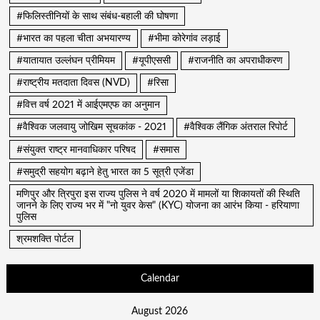
#फिलिस्तीनियों के साथ संबंध-बहाली की घोषणा
#भारत का पहला चीता अभयारण्य
#भीमा कोरेगांव लड़ाई
#यातायात उल्लंघन प्रीमियम
#यूपीएससी
#राजनीति का अपराधीकरण
#राष्ट्रीय मतदाता दिवस (NVD)
#रिसा
#वित्त वर्ष 2021 में आईएमएफ का अनुमान
#वैश्विक जलवायु जोखिम सूचकांक - 2021
#वैश्विक लैंगिक अंतराल रिपोर्ट
#संयुक्त राष्ट्र मानवाधिकार परिषद
#समास
#समुद्री सहयोग बढ़ाने हेतु भारत का 5 सूत्री एजेंडा
मणिपुर और त्रिपुरा इस राज्य पुलिस ने वर्ष 2020 में मामलों या शिकायतों की स्थिति
जानने के लिए राज्य भर में "नो युवर केस" (KYC) योजना का आरंभ किया - हरियाणा
पुलिस
श्रमशक्ति पोर्टल
Calendar
August 2026