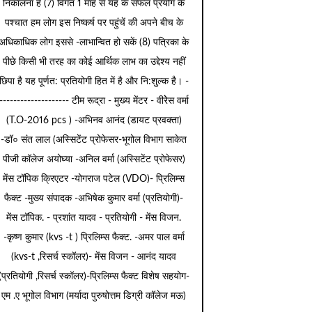
निकालना है (7) विगत 1 माह से यह के सफल प्रयोग के
पश्चात हम लोग इस निष्कर्ष पर पहुंचें की अपने बीच के
अधिकाधिक लोग इससे -लाभान्वित हो सकें (8) पत्रिका के
पीछे किसी भी तरह का कोई आर्थिक लाभ का उद्देश्य नहीं
छिपा है यह पूर्णत: प्रतियोगी हित में है और नि:शुल्क है। -
-------------------- टीम रूद्रा - मुख्य मेंटर - वीरेेस वर्मा
(T.O-2016 pcs ) -अभिनव आनंद (डायट प्रवक्ता)
-डॉ० संत लाल (अस्सिटेंट प्रोफेसर-भूगोल विभाग साकेत
पीजी कॉलेज अयोघ्या -अनिल वर्मा (अस्सिटेंट प्रोफेसर)
मेंस टॉपिक क्रिएटर -योगराज पटेल (VDO)- प्रिलिम्स
फैक्ट -मुख्य संपादक -अभिषेक कुमार वर्मा (प्रतियोगी)-
मेंस टॉपिक. - प्रशांत यादव - प्रतियोगी - मेंस विजन.
-कृष्ण कुमार (kvs -t ) प्रिलिम्स फैक्ट. -अमर पाल वर्मा
(kvs-t ,रिसर्च स्कॉलर)- मेंस विजन - आनंद यादव
(प्रतियोगी ,रिसर्च स्कॉलर)-प्रिलिम्स फैक्ट विशेष सहयोग-
एम .ए भूगोल विभाग (मर्यादा पुरुषोत्तम डिग्री कॉलेज मऊ)