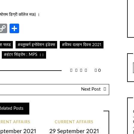
रुषोत्तम डिग्री कॉलेज मऊ) ।
nger
sage
elegram
Copy
Share
Link
लैश फ्लड
#ब्लूमबर्ग इनोवेशन इंडेक्स
#विश्व दलहन दिवस 2021
#हंटर सिंड्रोम : MPS ।।
0
Next Post
Related Posts
RENT AFFAIRS
CURRENT AFFAIRS
eptember 2021
29 September 2021