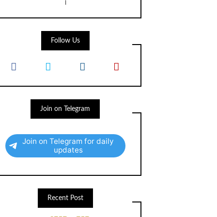
।
Follow Us
Join on Telegram
Join on Telegram for daily
updates
Recent Post