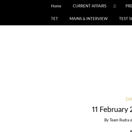
Home
CURRENT AFFAIRS
PR
TET
MAINS & INTERVIEW
TEST S
CU
11 February 
By
Team Rudra