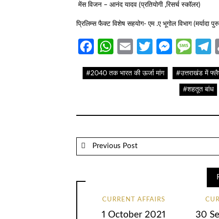
मेंस विजन – आनंद यादव (प्रतियोगी ,रिसर्च स्कॉलर)
प्रिलिम्स फैक्ट विशेष सहयोग- एम .ए भूगोल विभाग (मर्यादा पु
Facebook
WhatsApp
Email
Twitter
Messe
Mes
T
#2040 तक भारत की ऊर्जा मांग
#उत्तराखंड में फ्
#शहतूत बांध
Previous Post
CURRENT AFFAIRS
CUR
1 October 2021
30 S