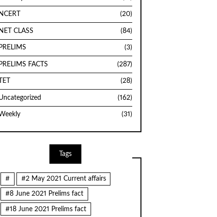
NCERT
(20)
NET CLASS
(84)
PRELIMS
(3)
PRELIMS FACTS
(287)
TET
(28)
Uncategorized
(162)
Weekly
(31)
Tags
#
#2 May 2021 Current affairs
#8 June 2021 Prelims fact
#18 June 2021 Prelims fact