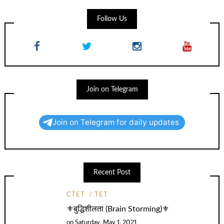
Follow Us
Join on Telegram
Join on Telegram for daily updates
Recent Post
CTET
TET
⚜️बुद्धिशीलता (Brain Storming)⚜️
on
Saturday, May 1, 2021