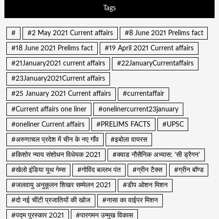
Tags
#
#2 May 2021 Current affairs
#8 June 2021 Prelims fact
#18 June 2021 Prelims fact
#19 April 2021 Current affairs
#21January2021 current affairs
#22JanuaryCurrentaffairs
#23January2021Current affairs
#25 January 2021 Current affairs
#currentaffair
#Current affairs one liner
#onelinercurrent23january
#oneliner Current affairs
#PRELIMS FACTS
#UPSC
#अरुणाचल प्रदेश में चीन के नए गाँव
#इबोला वायरस
#किशोर न्याय संशोधन विधेयक 2021
#क्वाड नौसैनिक अभ्यास: ‘सी ड्रैगन’
#खेलो इंडिया यूथ गेम्स
#गोविंद बल्लभ पंत
#ग्रीन टैक्स
#ग्रीन बॉण्ड
#जलवायु अनुकूलन शिखर सम्मेलन 2021
#डीप ओशन मिशन
#दो नई चींटी प्रजातियों की खोज
#नासा का वाईपर मिशन
#पद्म पुरस्कार 2021
#पारगमन उन्मुख विकास