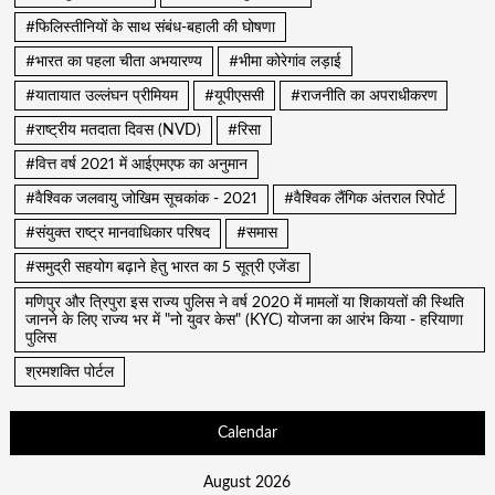
#फिलिस्तीनियों के साथ संबंध-बहाली की घोषणा
#भारत का पहला चीता अभयारण्य
#भीमा कोरेगांव लड़ाई
#यातायात उल्लंघन प्रीमियम
#यूपीएससी
#राजनीति का अपराधीकरण
#राष्ट्रीय मतदाता दिवस (NVD)
#रिसा
#वित्त वर्ष 2021 में आईएमएफ का अनुमान
#वैश्विक जलवायु जोखिम सूचकांक - 2021
#वैश्विक लैंगिक अंतराल रिपोर्ट
#संयुक्त राष्ट्र मानवाधिकार परिषद
#समास
#समुद्री सहयोग बढ़ाने हेतु भारत का 5 सूत्री एजेंडा
मणिपुर और त्रिपुरा इस राज्य पुलिस ने वर्ष 2020 में मामलों या शिकायतों की स्थिति
जानने के लिए राज्य भर में "नो युवर केस" (KYC) योजना का आरंभ किया - हरियाणा
पुलिस
श्रमशक्ति पोर्टल
Calendar
August 2026