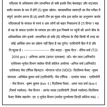
पत्रिका से अधिकतम लोग लाभान्वित हो सकें इसके लिए बेबसाइट और वाट्सएप
बतौर माध्यम के रूप में होगें (5) मुख्य उद्देश्य- समसामयिक सामाग्री का मेंस परीक्षा में
संपूर्ण उपयोग करना हैl (6) हमारी टीम का मुख्य ध्येय इस स्रोत का अनुसरण करके
पत्रिकाओं के संजाल से स्वयं व आप लोगों को बाहर निकालना है (7) विगत 1 माह
से यह के सफल प्रयोग के पश्चात हम लोग इस निष्कर्ष पर पहुंचें की अपने बीच के
अधिकाधिक लोग इससे -लाभान्वित हो सकें (8) पत्रिका के पीछे किसी भी तरह का
कोई आर्थिक लाभ का उद्देश्य नहीं छिपा है यह पूर्णत: प्रतियोगी हित में है और
नि:शुल्क है। --------------------- टीम रूद्रा - मुख्य मेंटर - वीरेेस वर्मा (T.O-
2016 pcs ) -अभिनव आनंद (डायट प्रवक्ता) -डॉ० संत लाल (अस्सिटेंट
प्रोफेसर-भूगोल विभाग साकेत पीजी कॉलेज अयोघ्या -अनिल वर्मा (अस्सिटेंट
प्रोफेसर) मेंस टॉपिक क्रिएटर -योगराज पटेल (VDO)- प्रिलिम्स फैक्ट -मुख्य
संपादक -अभिषेक कुमार वर्मा (प्रतियोगी)- मेंस टॉपिक. - प्रशांत यादव - प्रतियोगी
- मेंस विजन. -कृष्ण कुमार (kvs -t ) प्रिलिम्स फैक्ट. -अमर पाल वर्मा (kvs-t
,रिसर्च स्कॉलर)- मेंस विजन - आनंद यादव (प्रतियोगी ,रिसर्च स्कॉलर)-प्रिलिम्स
फैक्ट विशेष सहयोग- एम .ए भूगोल विभाग (मर्यादा पुरुषोत्तम डिग्री कॉलेज मऊ) ।