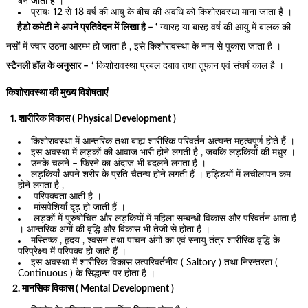
बन जाता है ।
प्रायः 12 से 18 वर्ष की आयु के बीच की अवधि को किशोरावस्था माना जाता है ।
हैडो कमेटी ने अपने प्रतिवेदन में लिखा है – ‘
ग्यारह या बारह वर्ष की आयु में बालक की
नसों में ज्वार उठना आरम्भ हो जाता है , इसे किशोरावस्था के नाम से पुकारा जाता है ।
स्टैनली हॉल के अनुसार –
‘ किशोरावस्था प्रबल दबाव तथा तूफान एवं संघर्ष काल है ।
किशोरावस्था की मुख्य विशेषताएं
1. शारीरिक विकास ( Physical Development )
किशोरावस्था में आन्तरिक तथा बाह्य शारीरिक परिवर्तन अत्यन्त महत्वपूर्ण होते हैं ।
इस अवस्था में लड़कों की आवाज भारी होने लगती है , जबकि लड़कियों की मधुर ।
उनके चलने – फिरने का अंदाज भी बदलने लगता है ।
लड़कियाँ अपने शरीर के प्रति चैतन्य होने लगती हैं । हड्डियों में लचीलापन कम
होने लगता है ,
परिपक्वता आती है ।
मांसपेशियाँ दृढ़ हो जाती हैं ।
लड़कों में पुरुषोचित और लड़कियों में महिला सम्बन्धी विकास और परिवर्तन आता है
। आन्तरिक अंगों की वृद्धि और विकास भी तेजी से होता है ।
मस्तिष्क , हृदय , श्वसन तथा पाचन अंगों का एवं स्नायु तंत्र शारीरिक वृद्धि के
परिप्रेक्ष्य में परिपक्व हो जाते हैं ।
इस अवस्था में शारीरिक विकास उत्परिवर्तनीय ( Saltory ) तथा निरन्तरता (
Continuous ) के सिद्धान्त पर होता है ।
2. मानसिक विकास ( Mental Development )