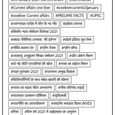
#Current affairs one liner
#onelinercurrent23january
#oneliner Current affairs
#PRELIMS FACTS
#UPSC
#अरुणाचल प्रदेश में चीन के नए गाँव
#इबोला वायरस
#किशोर न्याय संशोधन विधेयक 2021
#क्वाड नौसैनिक अभ्यास: ‘सी ड्रैगन’
#खेलो इंडिया यूथ गेम्स
#गोविंद बल्लभ पंत
#ग्रीन टैक्स
#ग्रीन बॉण्ड
#जलवायु अनुकूलन शिखर सम्मेलन 2021
#डीप ओशन मिशन
#दो नई चींटी प्रजातियों की खोज
#नासा का वाईपर मिशन
#पद्म पुरस्कार 2021
#पारगमन उन्मुख विकास
#फिलिस्तीनियों के साथ संबंध-बहाली की घोषणा
#भारत का पहला चीता अभयारण्य
#भीमा कोरेगांव लड़ाई
#यातायात उल्लंघन प्रीमियम
#यूपीएससी
#राजनीति का अपराधीकरण
#राष्ट्रीय मतदाता दिवस (NVD)
#रिसा
#वित्त वर्ष 2021 में आईएमएफ का अनुमान