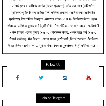
2016 pcs ) -अभिनव आनंद (डायट प्रवक्ता) -डॉ० संत लाल (अस्सिटेंट
प्रोफेसर-भूगोल विभाग साकेत पीजी कॉलेज अयोघ्या -अनिल वर्मा (अस्सिटेंट
प्रोफेसर) मेंस टॉपिक क्रिएटर -योगराज पटेल (VDO)- प्रिलिम्स फैक्ट -मुख्य
संपादक -अभिषेक कुमार वर्मा (प्रतियोगी)- मेंस टॉपिक. - प्रशांत यादव - प्रतियोगी
- मेंस विजन. -कृष्ण कुमार (kvs -t ) प्रिलिम्स फैक्ट. -अमर पाल वर्मा (kvs-t
,रिसर्च स्कॉलर)- मेंस विजन - आनंद यादव (प्रतियोगी ,रिसर्च स्कॉलर)-प्रिलिम्स
फैक्ट विशेष सहयोग- एम .ए भूगोल विभाग (मर्यादा पुरुषोत्तम डिग्री कॉलेज मऊ) ।
Follow Us
Join on Telegram