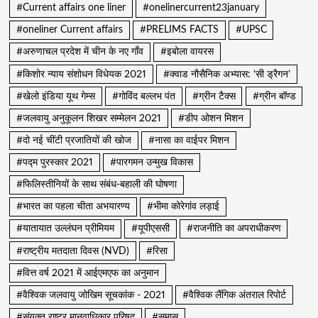
#Current affairs one liner
#onelinercurrent23january
#oneliner Current affairs
#PRELIMS FACTS
#UPSC
#अरुणाचल प्रदेश में चीन के नए गाँव
#इबोला वायरस
#किशोर न्याय संशोधन विधेयक 2021
#क्वाड नौसैनिक अभ्यास: ‘सी ड्रैगन’
#खेलो इंडिया यूथ गेम्स
#गोविंद बल्लभ पंत
#ग्रीन टैक्स
#ग्रीन बॉण्ड
#जलवायु अनुकूलन शिखर सम्मेलन 2021
#डीप ओशन मिशन
#दो नई चींटी प्रजातियों की खोज
#नासा का वाईपर मिशन
#पद्म पुरस्कार 2021
#पारगमन उन्मुख विकास
#फिलिस्तीनियों के साथ संबंध-बहाली की घोषणा
#भारत का पहला चीता अभयारण्य
#भीमा कोरेगांव लड़ाई
#यातायात उल्लंघन प्रीमियम
#यूपीएससी
#राजनीति का अपराधीकरण
#राष्ट्रीय मतदाता दिवस (NVD)
#रिसा
#वित्त वर्ष 2021 में आईएमएफ का अनुमान
#वैश्विक जलवायु जोखिम सूचकांक - 2021
#वैश्विक लैंगिक अंतराल रिपोर्ट
#संयुक्त राष्ट्र मानवाधिकार परिषद
#समास