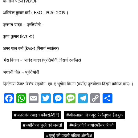
योगराज पटेल (VDO)-
अभिषेक कुमार वर्मा ( FSO , PCS- 2019 )
प्रशांत यादव – प्रतियोगी –
कृष्ण कुमार (kvs -t )
अमर पाल वर्मा (kvs-t ,रिसर्च स्कॉलर)
मेंस विजन – आनंद यादव (प्रतियोगी ,रिसर्च स्कॉलर)
अश्वनी सिंह – प्रतियोगी
प्रिलिम्स फैक्ट विशेष सहयोग- एम .ए भूगोल विभाग (मर्यादा पुरुषोत्तम डिग्री कॉलेज मऊ) ।
Facebook
WhatsApp
Email
Twitter
Messenger
Message
Telegram
Copy
Share
Link
#अफ़्रीकी स्वाइन फीवर(ASF)
#ऑनलाइन डिस्प्यूट रेसोलुशन हैंडबुक
#ज्योतिराव फुले की जयंती
#महेंद्रगिरि बायोस्फीयर रिजर्व
#यूएई की पहली महिला अंतरिक्ष