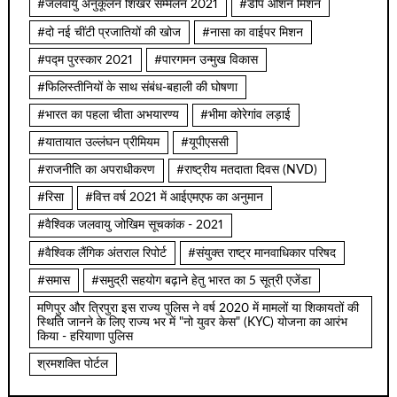
#जलवायु अनुकूलन शिखर सम्मेलन 2021
#डीप ओशन मिशन
#दो नई चींटी प्रजातियों की खोज
#नासा का वाईपर मिशन
#पद्म पुरस्कार 2021
#पारगमन उन्मुख विकास
#फिलिस्तीनियों के साथ संबंध-बहाली की घोषणा
#भारत का पहला चीता अभयारण्य
#भीमा कोरेगांव लड़ाई
#यातायात उल्लंघन प्रीमियम
#यूपीएससी
#राजनीति का अपराधीकरण
#राष्ट्रीय मतदाता दिवस (NVD)
#रिसा
#वित्त वर्ष 2021 में आईएमएफ का अनुमान
#वैश्विक जलवायु जोखिम सूचकांक - 2021
#वैश्विक लैंगिक अंतराल रिपोर्ट
#संयुक्त राष्ट्र मानवाधिकार परिषद
#समास
#समुद्री सहयोग बढ़ाने हेतु भारत का 5 सूत्री एजेंडा
मणिपुर और त्रिपुरा इस राज्य पुलिस ने वर्ष 2020 में मामलों या शिकायतों की
स्थिति जानने के लिए राज्य भर में "नो युवर केस" (KYC) योजना का आरंभ
किया - हरियाणा पुलिस
श्रमशक्ति पोर्टल