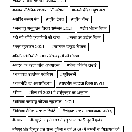
#किशोर न्याय संशोधन विधेयक 2021
#क्वाड नौसैनिक अभ्यास: ‘सी ड्रैगन’
#खेलो इंडिया यूथ गेम्स
#गोविंद बल्लभ पंत
#ग्रीन टैक्स
#ग्रीन बॉण्ड
#जलवायु अनुकूलन शिखर सम्मेलन 2021
#डीप ओशन मिशन
#दो नई चींटी प्रजातियों की खोज
#नासा का वाईपर मिशन
#पद्म पुरस्कार 2021
#पारगमन उन्मुख विकास
#फिलिस्तीनियों के साथ संबंध-बहाली की घोषणा
#भारत का पहला चीता अभयारण्य
#भीमा कोरेगांव लड़ाई
#यातायात उल्लंघन प्रीमियम
#यूपीएससी
#राजनीति का अपराधीकरण
#राष्ट्रीय मतदाता दिवस (NVD)
#रिसा
#वित्त वर्ष 2021 में आईएमएफ का अनुमान
#वैश्विक जलवायु जोखिम सूचकांक - 2021
#वैश्विक लैंगिक अंतराल रिपोर्ट
#संयुक्त राष्ट्र मानवाधिकार परिषद
#समास
#समुद्री सहयोग बढ़ाने हेतु भारत का 5 सूत्री एजेंडा
मणिपुर और त्रिपुरा इस राज्य पुलिस ने वर्ष 2020 में मामलों या शिकायतों की