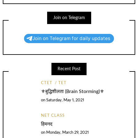
Join on Telegram
Join on Telegram for daily updates
Recent Post
CTET
TET
⚜️बुद्धिशीलता (Brain Storming)⚜️
on
Saturday, May 1, 2021
NET CLASS
हिमनद
on
Monday, March 29, 2021