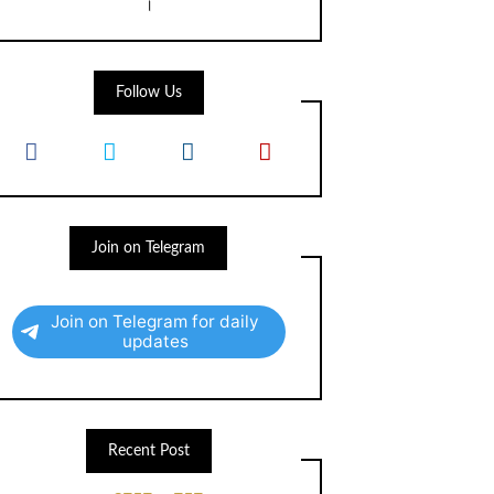
।
Follow Us
Join on Telegram
Join on Telegram for daily
updates
Recent Post