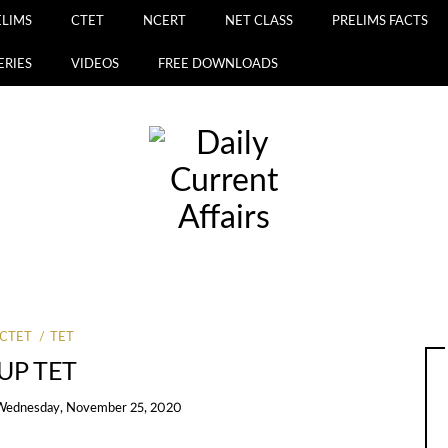
ELIMS
CTET
NCERT
NET CLASS
PRELIMS FACTS
ERIES
VIDEOS
FREE DOWNLOADS
CTET
TET
UP TET
Wednesday, November 25, 2020