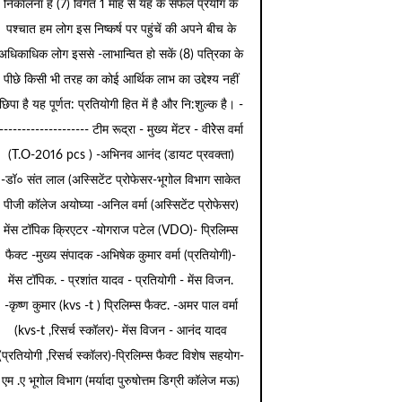
निकालना है (7) विगत 1 माह से यह के सफल प्रयोग के
पश्चात हम लोग इस निष्कर्ष पर पहुंचें की अपने बीच के
अधिकाधिक लोग इससे -लाभान्वित हो सकें (8) पत्रिका के
पीछे किसी भी तरह का कोई आर्थिक लाभ का उद्देश्य नहीं
छिपा है यह पूर्णत: प्रतियोगी हित में है और नि:शुल्क है। -
-------------------- टीम रूद्रा - मुख्य मेंटर - वीरेेस वर्मा
(T.O-2016 pcs ) -अभिनव आनंद (डायट प्रवक्ता)
-डॉ० संत लाल (अस्सिटेंट प्रोफेसर-भूगोल विभाग साकेत
पीजी कॉलेज अयोघ्या -अनिल वर्मा (अस्सिटेंट प्रोफेसर)
मेंस टॉपिक क्रिएटर -योगराज पटेल (VDO)- प्रिलिम्स
फैक्ट -मुख्य संपादक -अभिषेक कुमार वर्मा (प्रतियोगी)-
मेंस टॉपिक. - प्रशांत यादव - प्रतियोगी - मेंस विजन.
-कृष्ण कुमार (kvs -t ) प्रिलिम्स फैक्ट. -अमर पाल वर्मा
(kvs-t ,रिसर्च स्कॉलर)- मेंस विजन - आनंद यादव
(प्रतियोगी ,रिसर्च स्कॉलर)-प्रिलिम्स फैक्ट विशेष सहयोग-
एम .ए भूगोल विभाग (मर्यादा पुरुषोत्तम डिग्री कॉलेज मऊ)