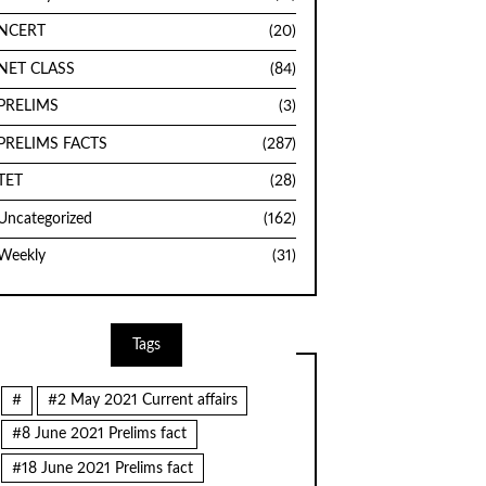
NCERT
(20)
NET CLASS
(84)
PRELIMS
(3)
PRELIMS FACTS
(287)
TET
(28)
Uncategorized
(162)
Weekly
(31)
Tags
#
#2 May 2021 Current affairs
#8 June 2021 Prelims fact
#18 June 2021 Prelims fact