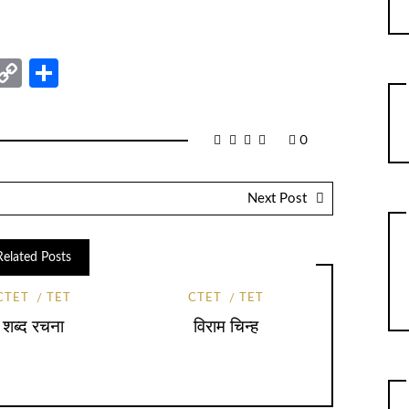
nger
sage
elegram
Copy
Share
Link
0
Next Post
Related Posts
CTET
TET
CTET
TET
शब्द रचना
विराम चिन्ह