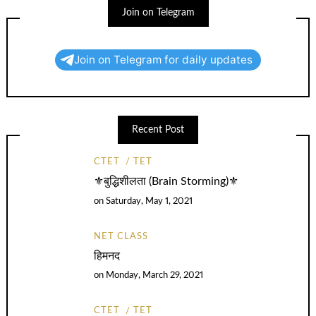
Join on Telegram
Join on Telegram for daily updates
Recent Post
CTET
TET
⚜️बुद्धिशीलता (Brain Storming)⚜️
on
Saturday, May 1, 2021
NET CLASS
हिमनद
on
Monday, March 29, 2021
CTET
TET