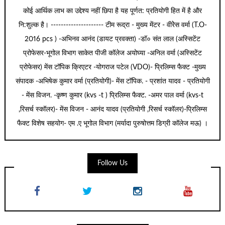
कोई आर्थिक लाभ का उद्देश्य नहीं छिपा है यह पूर्णत: प्रतियोगी हित में है और
नि:शुल्क है। --------------------- टीम रूद्रा - मुख्य मेंटर - वीरेेस वर्मा (T.O-
2016 pcs ) -अभिनव आनंद (डायट प्रवक्ता) -डॉ० संत लाल (अस्सिटेंट
प्रोफेसर-भूगोल विभाग साकेत पीजी कॉलेज अयोघ्या -अनिल वर्मा (अस्सिटेंट
प्रोफेसर) मेंस टॉपिक क्रिएटर -योगराज पटेल (VDO)- प्रिलिम्स फैक्ट -मुख्य
संपादक -अभिषेक कुमार वर्मा (प्रतियोगी)- मेंस टॉपिक. - प्रशांत यादव - प्रतियोगी
- मेंस विजन. -कृष्ण कुमार (kvs -t ) प्रिलिम्स फैक्ट. -अमर पाल वर्मा (kvs-t
,रिसर्च स्कॉलर)- मेंस विजन - आनंद यादव (प्रतियोगी ,रिसर्च स्कॉलर)-प्रिलिम्स
फैक्ट विशेष सहयोग- एम .ए भूगोल विभाग (मर्यादा पुरुषोत्तम डिग्री कॉलेज मऊ) ।
Follow Us