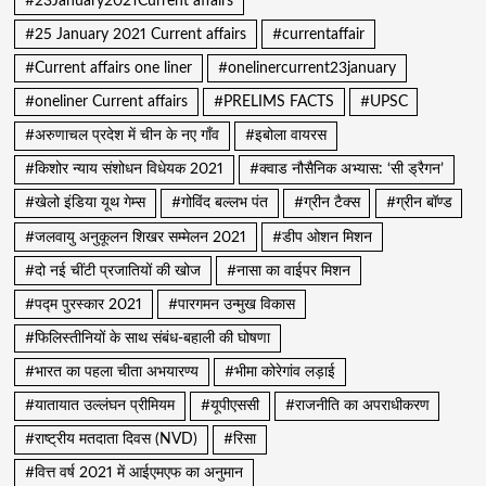
#23January2021Current affairs
#25 January 2021 Current affairs
#currentaffair
#Current affairs one liner
#onelinercurrent23january
#oneliner Current affairs
#PRELIMS FACTS
#UPSC
#अरुणाचल प्रदेश में चीन के नए गाँव
#इबोला वायरस
#किशोर न्याय संशोधन विधेयक 2021
#क्वाड नौसैनिक अभ्यास: ‘सी ड्रैगन’
#खेलो इंडिया यूथ गेम्स
#गोविंद बल्लभ पंत
#ग्रीन टैक्स
#ग्रीन बॉण्ड
#जलवायु अनुकूलन शिखर सम्मेलन 2021
#डीप ओशन मिशन
#दो नई चींटी प्रजातियों की खोज
#नासा का वाईपर मिशन
#पद्म पुरस्कार 2021
#पारगमन उन्मुख विकास
#फिलिस्तीनियों के साथ संबंध-बहाली की घोषणा
#भारत का पहला चीता अभयारण्य
#भीमा कोरेगांव लड़ाई
#यातायात उल्लंघन प्रीमियम
#यूपीएससी
#राजनीति का अपराधीकरण
#राष्ट्रीय मतदाता दिवस (NVD)
#रिसा
#वित्त वर्ष 2021 में आईएमएफ का अनुमान