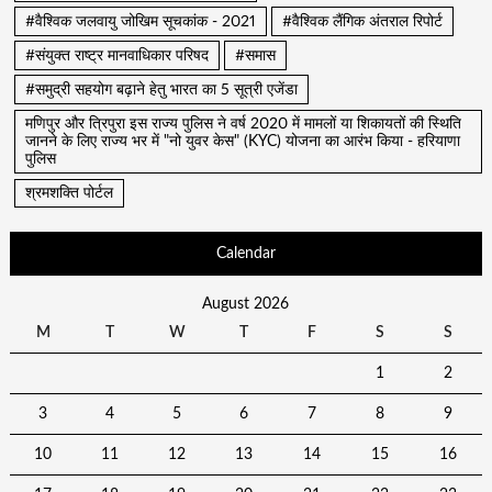
#वैश्विक जलवायु जोखिम सूचकांक - 2021
#वैश्विक लैंगिक अंतराल रिपोर्ट
#संयुक्त राष्ट्र मानवाधिकार परिषद
#समास
#समुद्री सहयोग बढ़ाने हेतु भारत का 5 सूत्री एजेंडा
मणिपुर और त्रिपुरा इस राज्य पुलिस ने वर्ष 2020 में मामलों या शिकायतों की स्थिति
जानने के लिए राज्य भर में "नो युवर केस" (KYC) योजना का आरंभ किया - हरियाणा
पुलिस
श्रमशक्ति पोर्टल
Calendar
August 2026
M
T
W
T
F
S
S
1
2
3
4
5
6
7
8
9
10
11
12
13
14
15
16