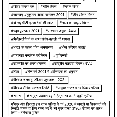
#गोविंद बल्लभ पंत
#ग्रीन टैक्स
#ग्रीन बॉण्ड
#जलवायु अनुकूलन शिखर सम्मेलन 2021
#डीप ओशन मिशन
#दो नई चींटी प्रजातियों की खोज
#नासा का वाईपर मिशन
#पद्म पुरस्कार 2021
#पारगमन उन्मुख विकास
#फिलिस्तीनियों के साथ संबंध-बहाली की घोषणा
#भारत का पहला चीता अभयारण्य
#भीमा कोरेगांव लड़ाई
#यातायात उल्लंघन प्रीमियम
#यूपीएससी
#राजनीति का अपराधीकरण
#राष्ट्रीय मतदाता दिवस (NVD)
#रिसा
#वित्त वर्ष 2021 में आईएमएफ का अनुमान
#वैश्विक जलवायु जोखिम सूचकांक - 2021
#वैश्विक लैंगिक अंतराल रिपोर्ट
#संयुक्त राष्ट्र मानवाधिकार परिषद
#समास
#समुद्री सहयोग बढ़ाने हेतु भारत का 5 सूत्री एजेंडा
मणिपुर और त्रिपुरा इस राज्य पुलिस ने वर्ष 2020 में मामलों या शिकायतों की
स्थिति जानने के लिए राज्य भर में "नो युवर केस" (KYC) योजना का आरंभ
किया - हरियाणा पुलिस