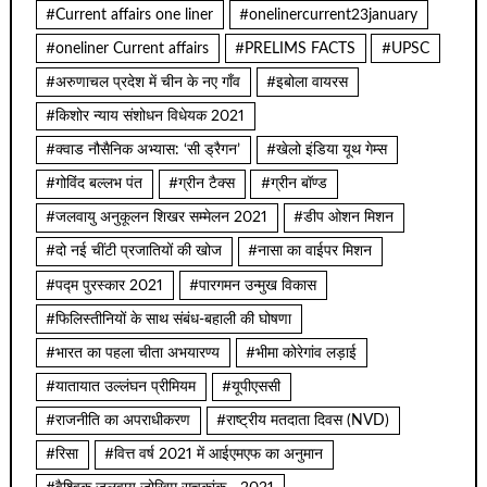
#Current affairs one liner
#onelinercurrent23january
#oneliner Current affairs
#PRELIMS FACTS
#UPSC
#अरुणाचल प्रदेश में चीन के नए गाँव
#इबोला वायरस
#किशोर न्याय संशोधन विधेयक 2021
#क्वाड नौसैनिक अभ्यास: ‘सी ड्रैगन’
#खेलो इंडिया यूथ गेम्स
#गोविंद बल्लभ पंत
#ग्रीन टैक्स
#ग्रीन बॉण्ड
#जलवायु अनुकूलन शिखर सम्मेलन 2021
#डीप ओशन मिशन
#दो नई चींटी प्रजातियों की खोज
#नासा का वाईपर मिशन
#पद्म पुरस्कार 2021
#पारगमन उन्मुख विकास
#फिलिस्तीनियों के साथ संबंध-बहाली की घोषणा
#भारत का पहला चीता अभयारण्य
#भीमा कोरेगांव लड़ाई
#यातायात उल्लंघन प्रीमियम
#यूपीएससी
#राजनीति का अपराधीकरण
#राष्ट्रीय मतदाता दिवस (NVD)
#रिसा
#वित्त वर्ष 2021 में आईएमएफ का अनुमान