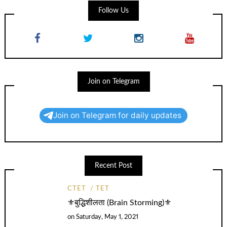
Follow Us
Join on Telegram
Join on Telegram for daily updates
Recent Post
CTET
TET
⚜️बुद्धिशीलता (Brain Storming)⚜️
on
Saturday, May 1, 2021