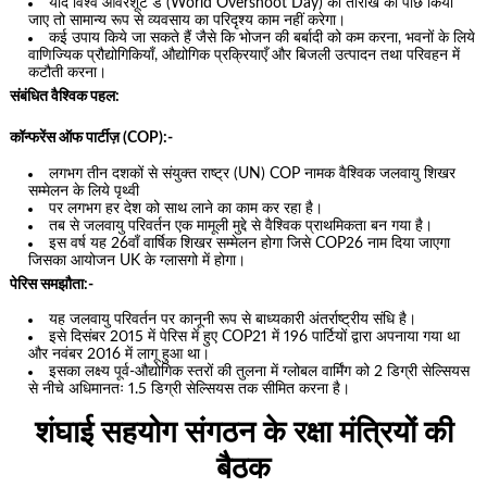
यदि विश्व ओवरशूट डे (World Overshoot Day) की तारीख को पीछे किया
जाए तो सामान्य रूप से व्यवसाय का परिदृश्य काम नहीं करेगा।
कई उपाय किये जा सकते हैं जैसे कि भोजन की बर्बादी को कम करना, भवनों के लिये
वाणिज्यिक प्रौद्योगिकियाँ, औद्योगिक प्रक्रियाएँ और बिजली उत्पादन तथा परिवहन में
कटौती करना।
संबंधित वैश्विक पहल:
कॉन्फरेंस ऑफ पार्टीज़ (COP):-
लगभग तीन दशकों से संयुक्त राष्ट्र (UN) COP नामक वैश्विक जलवायु शिखर
सम्मेलन के लिये पृथ्वी
पर लगभग हर देश को साथ लाने का काम कर रहा है।
तब से जलवायु परिवर्तन एक मामूली मुद्दे से वैश्विक प्राथमिकता बन गया है।
इस वर्ष यह 26वाँ वार्षिक शिखर सम्मेलन होगा जिसे COP26 नाम दिया जाएगा
जिसका आयोजन UK के ग्लासगो में होगा।
पेरिस समझौता:-
यह जलवायु परिवर्तन पर कानूनी रूप से बाध्यकारी अंतर्राष्ट्रीय संधि है।
इसे दिसंबर 2015 में पेरिस में हुए COP21 में 196 पार्टियों द्वारा अपनाया गया था
और नवंबर 2016 में लागू हुआ था।
इसका लक्ष्य पूर्व-औद्योगिक स्तरों की तुलना में ग्लोबल वार्मिंग को 2 डिग्री सेल्सियस
से नीचे अधिमानतः 1.5 डिग्री सेल्सियस तक सीमित करना है।
शंघाई सहयोग संगठन के रक्षा मंत्रियों की
बैठक