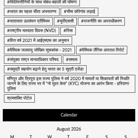
#फिलिस्तीनियों के साथ संबंध-बहाली की घोषणा
#भारत का पहला चीता अभयारण्य
#भीमा कोरेगांव लड़ाई
#यातायात उल्लंघन प्रीमियम
#यूपीएससी
#राजनीति का अपराधीकरण
#राष्ट्रीय मतदाता दिवस (NVD)
#रिसा
#वित्त वर्ष 2021 में आईएमएफ का अनुमान
#वैश्विक जलवायु जोखिम सूचकांक - 2021
#वैश्विक लैंगिक अंतराल रिपोर्ट
#संयुक्त राष्ट्र मानवाधिकार परिषद
#समास
#समुद्री सहयोग बढ़ाने हेतु भारत का 5 सूत्री एजेंडा
मणिपुर और त्रिपुरा इस राज्य पुलिस ने वर्ष 2020 में मामलों या शिकायतों की स्थिति
जानने के लिए राज्य भर में "नो युवर केस" (KYC) योजना का आरंभ किया - हरियाणा
पुलिस
श्रमशक्ति पोर्टल
Calendar
August 2026
M
T
W
T
F
S
S