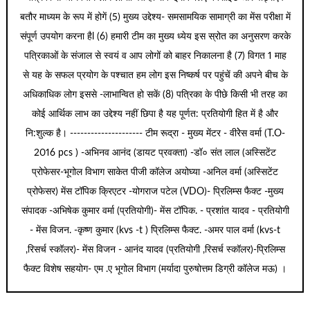
बतौर माध्यम के रूप में होगें (5) मुख्य उद्देश्य- समसामयिक सामाग्री का मेंस परीक्षा में
संपूर्ण उपयोग करना हैl (6) हमारी टीम का मुख्य ध्येय इस स्रोत का अनुसरण करके
पत्रिकाओं के संजाल से स्वयं व आप लोगों को बाहर निकालना है (7) विगत 1 माह
से यह के सफल प्रयोग के पश्चात हम लोग इस निष्कर्ष पर पहुंचें की अपने बीच के
अधिकाधिक लोग इससे -लाभान्वित हो सकें (8) पत्रिका के पीछे किसी भी तरह का
कोई आर्थिक लाभ का उद्देश्य नहीं छिपा है यह पूर्णत: प्रतियोगी हित में है और
नि:शुल्क है। --------------------- टीम रूद्रा - मुख्य मेंटर - वीरेेस वर्मा (T.O-
2016 pcs ) -अभिनव आनंद (डायट प्रवक्ता) -डॉ० संत लाल (अस्सिटेंट
प्रोफेसर-भूगोल विभाग साकेत पीजी कॉलेज अयोघ्या -अनिल वर्मा (अस्सिटेंट
प्रोफेसर) मेंस टॉपिक क्रिएटर -योगराज पटेल (VDO)- प्रिलिम्स फैक्ट -मुख्य
संपादक -अभिषेक कुमार वर्मा (प्रतियोगी)- मेंस टॉपिक. - प्रशांत यादव - प्रतियोगी
- मेंस विजन. -कृष्ण कुमार (kvs -t ) प्रिलिम्स फैक्ट. -अमर पाल वर्मा (kvs-t
,रिसर्च स्कॉलर)- मेंस विजन - आनंद यादव (प्रतियोगी ,रिसर्च स्कॉलर)-प्रिलिम्स
फैक्ट विशेष सहयोग- एम .ए भूगोल विभाग (मर्यादा पुरुषोत्तम डिग्री कॉलेज मऊ) ।