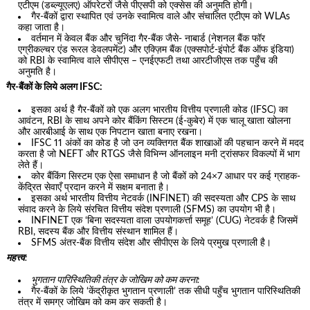
एटीएम (डब्ल्यूएलए) ऑपरेटरों जैसे पीएसपी को एक्सेस की अनुमति होगी।
गैर-बैंकों द्वारा स्थापित एवं उनके स्वामित्व वाले और संचालित एटीएम को WLAs
कहा जाता है।
वर्तमान में केवल बैंक और चुनिंदा गैर-बैंक जैसे- नाबार्ड (नेशनल बैंक फॉर
एग्रीकल्चर एंड रूरल डेवलपमेंट) और एक्ज़िम बैंक (एक्सपोर्ट-इंपोर्ट बैंक ऑफ इंडिया)
को RBI के स्वामित्व वाले सीपीएस – एनईएफटी तथा आरटीजीएस तक पहुँच की
अनुमति है।
गैर-बैंकों के लिये अलग IFSC:
इसका अर्थ है गैर-बैंकों को एक अलग भारतीय वित्तीय प्रणाली कोड (IFSC) का
आवंटन, RBI के साथ अपने कोर बैंकिंग सिस्टम (ई-कुबेर) में एक चालू खाता खोलना
और आरबीआई के साथ एक निपटान खाता बनाए रखना।
IFSC 11 अंकों का कोड है जो उन व्यक्तिगत बैंक शाखाओं की पहचान करने में मदद
करता है जो NEFT और RTGS जैसे विभिन्न ऑनलाइन मनी ट्रांसफर विकल्पों में भाग
लेते हैं।
कोर बैंकिंग सिस्टम एक ऐसा समाधान है जो बैंकों को 24×7 आधार पर कई ग्राहक-
केंद्रित सेवाएँ प्रदान करने में सक्षम बनाता है।
इसका अर्थ भारतीय वित्तीय नेटवर्क (INFINET) की सदस्यता और CPS के साथ
संवाद करने के लिये संरचित वित्तीय संदेश प्रणाली (SFMS) का उपयोग भी है।
INFINET एक ‘बिना सदस्यता वाला उपयोगकर्त्ता समूह’ (CUG) नेटवर्क है जिसमें
RBI, सदस्य बैंक और वित्तीय संस्थान शामिल हैं।
SFMS अंतर-बैंक वित्तीय संदेश और सीपीएस के लिये प्रमुख प्रणाली है।
महत्त्व
:
भुगतान पारिस्थितिकी तंत्र के जोखिम को कम करना:
गैर-बैंकों के लिये ‘केंद्रीकृत भुगतान प्रणाली’ तक सीधी पहुँच भुगतान पारिस्थितिकी
तंत्र में समग्र जोखिम को कम कर सकती है।