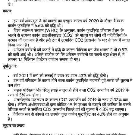
डे।
कारण
:
इस वर्ष ओवरशूट डे की वापसी का प्रमुख कारण वर्ष 2020 के दौरान वैश्विक
कार्बन फुटप्रिंट में 6.6% की वृद्धि थी।
विश्व स्वास्थ्य संगठन (WHO) के अनुसार, कार्बन फुटप्रिंट जीवाश्म ईंधन के
जलने से उत्पन्न कार्बन डाइऑक्साइड (CO2) की मात्रा पर लोगों की गतिविधियों के
प्रभाव की एक माप है और इसे टन में उत्पादित CO2 उत्सर्जन के भार के रूप में व्यक्त
किया जाता है।
अमेज़न वर्षावनों की कटाई में वृद्धि के कारण ‘वैश्विक वन जैव क्षमता’ में भी 0.5%
की कमी आई थी। अकेले बाज़ील जो कि अमेज़न वर्षावनों का सबसे बड़ा क्षेत्र है, में
लगभग 1.1 मिलियन हेक्टेयर वर्षावन समाप्त हो गए।
पूर्वानुमान
:-
वर्ष 2021 में वनों की कटाई में साल-दर-साल 43% की वृद्धि होगी।
इस वर्ष परिवहन के कारण होने वाला कार्बन फुटप्रिंट महामारी पूर्व स्तरों की तुलना में
कम होगा।
सड़क परिवहन और घरेलू हवाई यात्रा से होने वाला CO2 उत्सर्जन वर्ष 2019 के
स्तर से 5% कम होगा।
अंतर्राष्ट्रीय उड्डयन के कारण CO2 उत्सर्जन वर्ष 2019 के स्तर से 33% कम
होगा। लेकिन अर्थव्यवस्थाओं द्वारा कोविड-19 के प्रभाव से उबरने की कोशिश के चलते
वैश्विक ऊर्जा से संबंधित CO2 उत्सर्जन पिछले वर्ष की तुलना में 4.8% बढ़ जाएगा।
वैश्विक रूप से कोयले का उपयोग कुल कार्बन फुटप्रिंट का 40% होने का अनुमान
है।
सुझाव या उपाय