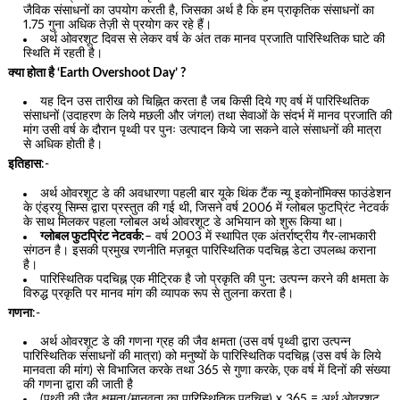
जैविक संसाधनों का उपयोग करती है, जिसका अर्थ है कि हम प्राकृतिक संसाधनों का
1.75 गुना अधिक तेज़ी से प्रयोग कर रहे हैं।
अर्थ ओवरशूट दिवस से लेकर वर्ष के अंत तक मानव प्रजाति पारिस्थितिक घाटे की
स्थिति में रहती है।
क्या होता है ‘Earth Overshoot Day’ ?
यह दिन उस तारीख को चिह्नित करता है जब किसी दिये गए वर्ष में पारिस्थितिक
संसाधनों (उदाहरण के लिये मछली और जंगल) तथा सेवाओं के संदर्भ में मानव प्रजाति की
मांग उसी वर्ष के दौरान पृथ्वी पर पुनः उत्पादन किये जा सकने वाले संसाधनों की मात्रा
से अधिक होती है।
इतिहास
:-
अर्थ ओवरशूट डे की अवधारणा पहली बार यूके थिंक टैंक न्यू इकोनॉमिक्स फाउंडेशन
के एंड्रयू सिम्स द्वारा प्रस्तुत की गई थी, जिसने वर्ष 2006 में ग्लोबल फुटप्रिंट नेटवर्क
के साथ मिलकर पहला ग्लोबल अर्थ ओवरशूट डे अभियान को शुरू किया था।
ग्लोबल फुटप्रिंट नेटवर्क:
– वर्ष 2003 में स्थापित एक अंतर्राष्ट्रीय गैर-लाभकारी
संगठन है। इसकी प्रमुख रणनीति मज़बूत पारिस्थितिक पदचिह्न डेटा उपलब्ध कराना
है।
पारिस्थितिक पदचिह्न एक मीट्रिक है जो प्रकृति की पुन: उत्पन्न करने की क्षमता के
विरुद्ध प्रकृति पर मानव मांग की व्यापक रूप से तुलना करता है।
गणना
:-
अर्थ ओवरशूट डे की गणना ग्रह की जैव क्षमता (उस वर्ष पृथ्वी द्वारा उत्पन्न
पारिस्थितिक संसाधनों की मात्रा) को मनुष्यों के पारिस्थितिक पदचिह्न (उस वर्ष के लिये
मानवता की मांग) से विभाजित करके तथा 365 से गुणा करके, एक वर्ष में दिनों की संख्या
की गणना द्वारा की जाती है
(पृथ्वी की जैव क्षमता/मानवता का पारिस्थितिक पदचिह्न) x 365 = अर्थ ओवरशूट