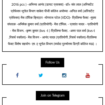
2016 pcs ) -अभिनव आनंद (डायट प्रवक्ता) -डॉ० संत लाल (अस्सिटेंट
प्रोफेसर-भूगोल विभाग साकेत पीजी कॉलेज अयोघ्या -अनिल वर्मा (अस्सिटेंट
प्रोफेसर) मेंस टॉपिक क्रिएटर -योगराज पटेल (VDO)- प्रिलिम्स फैक्ट -मुख्य
संपादक -अभिषेक कुमार वर्मा (प्रतियोगी)- मेंस टॉपिक. - प्रशांत यादव - प्रतियोगी
- मेंस विजन. -कृष्ण कुमार (kvs -t ) प्रिलिम्स फैक्ट. -अमर पाल वर्मा (kvs-t
,रिसर्च स्कॉलर)- मेंस विजन - आनंद यादव (प्रतियोगी ,रिसर्च स्कॉलर)-प्रिलिम्स
फैक्ट विशेष सहयोग- एम .ए भूगोल विभाग (मर्यादा पुरुषोत्तम डिग्री कॉलेज मऊ) ।
Follow Us
Join on Telegram