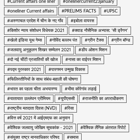
#Current affairs one liner
#onelinercurrent23january
#oneliner Current affairs
#PRELIMS FACTS
#UPSC
#अरुणाचल प्रदेश में चीन के नए गाँव
#इबोला वायरस
#किशोर न्याय संशोधन विधेयक 2021
#क्वाड नौसैनिक अभ्यास: ‘सी ड्रैगन’
#खेलो इंडिया यूथ गेम्स
#गोविंद बल्लभ पंत
#ग्रीन टैक्स
#ग्रीन बॉण्ड
#जलवायु अनुकूलन शिखर सम्मेलन 2021
#डीप ओशन मिशन
#दो नई चींटी प्रजातियों की खोज
#नासा का वाईपर मिशन
#पद्म पुरस्कार 2021
#पारगमन उन्मुख विकास
#फिलिस्तीनियों के साथ संबंध-बहाली की घोषणा
#भारत का पहला चीता अभयारण्य
#भीमा कोरेगांव लड़ाई
#यातायात उल्लंघन प्रीमियम
#यूपीएससी
#राजनीति का अपराधीकरण
#राष्ट्रीय मतदाता दिवस (NVD)
#रिसा
#वित्त वर्ष 2021 में आईएमएफ का अनुमान
#वैश्विक जलवायु जोखिम सूचकांक - 2021
#वैश्विक लैंगिक अंतराल रिपोर्ट
#संयुक्त राष्ट्र मानवाधिकार परिषद
#समास