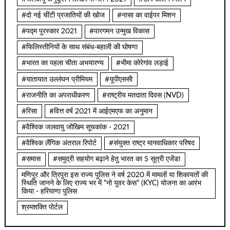
#दो नई चींटी प्रजातियों की खोज
#नासा का वाईपर मिशन
#पद्म पुरस्कार 2021
#पारगमन उन्मुख विकास
#फिलिस्तीनियों के साथ संबंध-बहाली की घोषणा
#भारत का पहला चीता अभयारण्य
#भीमा कोरेगांव लड़ाई
#यातायात उल्लंघन प्रीमियम
#यूपीएससी
#राजनीति का अपराधीकरण
#राष्ट्रीय मतदाता दिवस (NVD)
#रिसा
#वित्त वर्ष 2021 में आईएमएफ का अनुमान
#वैश्विक जलवायु जोखिम सूचकांक - 2021
#वैश्विक लैंगिक अंतराल रिपोर्ट
#संयुक्त राष्ट्र मानवाधिकार परिषद
#समास
#समुद्री सहयोग बढ़ाने हेतु भारत का 5 सूत्री एजेंडा
मणिपुर और त्रिपुरा इस राज्य पुलिस ने वर्ष 2020 में मामलों या शिकायतों की
स्थिति जानने के लिए राज्य भर में "नो युवर केस" (KYC) योजना का आरंभ
किया - हरियाणा पुलिस
श्रमशक्ति पोर्टल