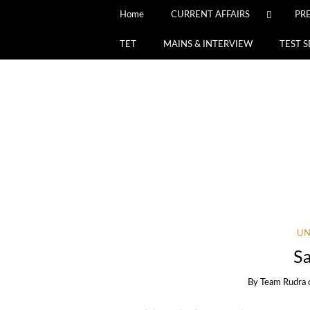
Home
CURRENT AFFAIRS
PR
TET
MAINS & INTERVIEW
TEST S
UN
S
By
Team Rudra