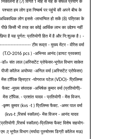
निकालना है (7) विगत 1 माह से यह के सफल प्रयोग के
पश्चात हम लोग इस निष्कर्ष पर पहुंचें की अपने बीच के
अधिकाधिक लोग इससे -लाभान्वित हो सकें (8) पत्रिका के
पीछे किसी भी तरह का कोई आर्थिक लाभ का उद्देश्य नहीं
छिपा है यह पूर्णत: प्रतियोगी हित में है और नि:शुल्क है। -
-------------------- टीम रूद्रा - मुख्य मेंटर - वीरेेस वर्मा
(T.O-2016 pcs ) -अभिनव आनंद (डायट प्रवक्ता)
-डॉ० संत लाल (अस्सिटेंट प्रोफेसर-भूगोल विभाग साकेत
पीजी कॉलेज अयोघ्या -अनिल वर्मा (अस्सिटेंट प्रोफेसर)
मेंस टॉपिक क्रिएटर -योगराज पटेल (VDO)- प्रिलिम्स
फैक्ट -मुख्य संपादक -अभिषेक कुमार वर्मा (प्रतियोगी)-
मेंस टॉपिक. - प्रशांत यादव - प्रतियोगी - मेंस विजन.
-कृष्ण कुमार (kvs -t ) प्रिलिम्स फैक्ट. -अमर पाल वर्मा
(kvs-t ,रिसर्च स्कॉलर)- मेंस विजन - आनंद यादव
(प्रतियोगी ,रिसर्च स्कॉलर)-प्रिलिम्स फैक्ट विशेष सहयोग-
एम .ए भूगोल विभाग (मर्यादा पुरुषोत्तम डिग्री कॉलेज मऊ)