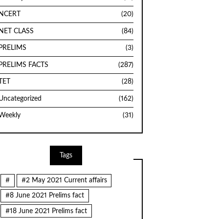
NCERT
(20)
NET CLASS
(84)
PRELIMS
(3)
PRELIMS FACTS
(287)
TET
(28)
Uncategorized
(162)
Weekly
(31)
Tags
#
#2 May 2021 Current affairs
#8 June 2021 Prelims fact
#18 June 2021 Prelims fact