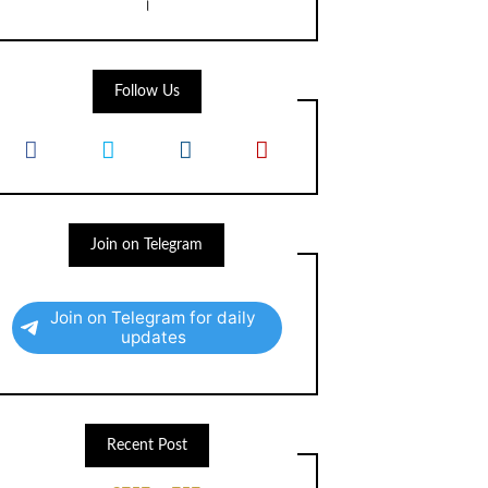
।
Follow Us
Join on Telegram
Join on Telegram for daily
updates
Recent Post