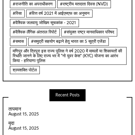
#राजनीति का अपराधीकरण
#राष्ट्रीय मतदाता दिवस (NVD)
#रिसा
#वित्त वर्ष 2021 में आईएमएफ का अनुमान
#वैश्विक जलवायु जोखिम सूचकांक - 2021
#वैश्विक लैंगिक अंतराल रिपोर्ट
#संयुक्त राष्ट्र मानवाधिकार परिषद
#समास
#समुद्री सहयोग बढ़ाने हेतु भारत का 5 सूत्री एजेंडा
मणिपुर और त्रिपुरा इस राज्य पुलिस ने वर्ष 2020 में मामलों या शिकायतों की
स्थिति जानने के लिए राज्य भर में "नो युवर केस" (KYC) योजना का आरंभ
किया - हरियाणा पुलिस
श्रमशक्ति पोर्टल
Recent Posts
तापमान
August 15, 2025
मृदा
August 15, 2025