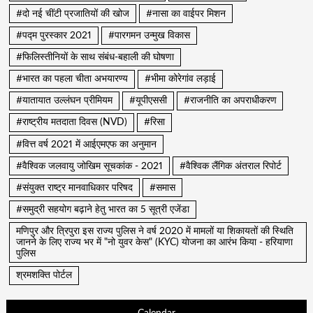
#दो नई चींटी प्रजातियों की खोज
#नासा का वाईपर मिशन
#पद्म पुरस्कार 2021
#पारगमन उन्मुख विकास
#फिलिस्तीनियों के साथ संबंध-बहाली की घोषणा
#भारत का पहला चीता अभयारण्य
#भीमा कोरेगांव लड़ाई
#यातायात उल्लंघन प्रीमियम
#यूपीएससी
#राजनीति का अपराधीकरण
#राष्ट्रीय मतदाता दिवस (NVD)
#रिसा
#वित्त वर्ष 2021 में आईएमएफ का अनुमान
#वैश्विक जलवायु जोखिम सूचकांक - 2021
#वैश्विक लैंगिक अंतराल रिपोर्ट
#संयुक्त राष्ट्र मानवाधिकार परिषद
#समास
#समुद्री सहयोग बढ़ाने हेतु भारत का 5 सूत्री एजेंडा
मणिपुर और त्रिपुरा इस राज्य पुलिस ने वर्ष 2020 में मामलों या शिकायतों की स्थिति
जानने के लिए राज्य भर में "नो युवर केस" (KYC) योजना का आरंभ किया - हरियाणा
पुलिस
श्रमशक्ति पोर्टल