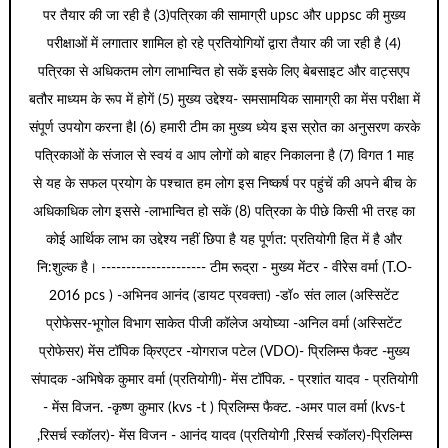
पर तैयार की जा रही है (3)पत्रिका की सामाग्री upsc और uppsc की मुख्य
परीक्षाओं में लगातार शामिल हो रहे प्रतियोगियों द्वारा तैयार की जा रही है (4)
पत्रिका से अधिकतम लोग लाभान्वित हो सकें इसके लिए बेबसाइट और वाट्सएप
बतौर माध्यम के रूप में होगें (5) मुख्य उद्देश्य- समसामयिक सामाग्री का मेंस परीक्षा में
संपूर्ण उपयोग करना हैl (6) हमारी टीम का मुख्य ध्येय इस स्रोत का अनुसरण करके
पत्रिकाओं के संजाल से स्वयं व आप लोगों को बाहर निकालना है (7) विगत 1 माह
से यह के सफल प्रयोग के पश्चात हम लोग इस निष्कर्ष पर पहुंचें की अपने बीच के
अधिकाधिक लोग इससे -लाभान्वित हो सकें (8) पत्रिका के पीछे किसी भी तरह का
कोई आर्थिक लाभ का उद्देश्य नहीं छिपा है यह पूर्णत: प्रतियोगी हित में है और
नि:शुल्क है। --------------------- टीम रूद्रा - मुख्य मेंटर - वीरेेस वर्मा (T.O-
2016 pcs ) -अभिनव आनंद (डायट प्रवक्ता) -डॉ० संत लाल (अस्सिटेंट
प्रोफेसर-भूगोल विभाग साकेत पीजी कॉलेज अयोघ्या -अनिल वर्मा (अस्सिटेंट
प्रोफेसर) मेंस टॉपिक क्रिएटर -योगराज पटेल (VDO)- प्रिलिम्स फैक्ट -मुख्य
संपादक -अभिषेक कुमार वर्मा (प्रतियोगी)- मेंस टॉपिक. - प्रशांत यादव - प्रतियोगी
- मेंस विजन. -कृष्ण कुमार (kvs -t ) प्रिलिम्स फैक्ट. -अमर पाल वर्मा (kvs-t
,रिसर्च स्कॉलर)- मेंस विजन - आनंद यादव (प्रतियोगी ,रिसर्च स्कॉलर)-प्रिलिम्स