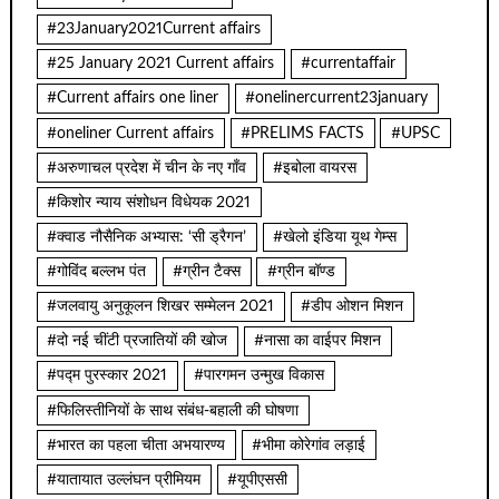
#23January2021Current affairs
#25 January 2021 Current affairs
#currentaffair
#Current affairs one liner
#onelinercurrent23january
#oneliner Current affairs
#PRELIMS FACTS
#UPSC
#अरुणाचल प्रदेश में चीन के नए गाँव
#इबोला वायरस
#किशोर न्याय संशोधन विधेयक 2021
#क्वाड नौसैनिक अभ्यास: ‘सी ड्रैगन’
#खेलो इंडिया यूथ गेम्स
#गोविंद बल्लभ पंत
#ग्रीन टैक्स
#ग्रीन बॉण्ड
#जलवायु अनुकूलन शिखर सम्मेलन 2021
#डीप ओशन मिशन
#दो नई चींटी प्रजातियों की खोज
#नासा का वाईपर मिशन
#पद्म पुरस्कार 2021
#पारगमन उन्मुख विकास
#फिलिस्तीनियों के साथ संबंध-बहाली की घोषणा
#भारत का पहला चीता अभयारण्य
#भीमा कोरेगांव लड़ाई
#यातायात उल्लंघन प्रीमियम
#यूपीएससी