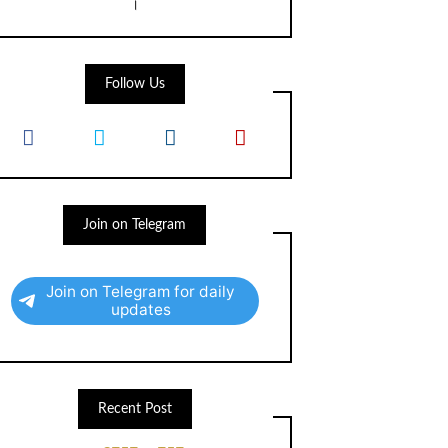
।
Follow Us
Join on Telegram
Join on Telegram for daily
updates
Recent Post