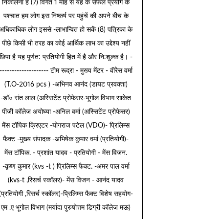
निकालना है (7) विगत 1 माह से यह के सफल प्रयोग के
पश्चात हम लोग इस निष्कर्ष पर पहुंचें की अपने बीच के
अधिकाधिक लोग इससे -लाभान्वित हो सकें (8) पत्रिका के
पीछे किसी भी तरह का कोई आर्थिक लाभ का उद्देश्य नहीं
छिपा है यह पूर्णत: प्रतियोगी हित में है और नि:शुल्क है। -
-------------------- टीम रूद्रा - मुख्य मेंटर - वीरेेस वर्मा
(T.O-2016 pcs ) -अभिनव आनंद (डायट प्रवक्ता)
-डॉ० संत लाल (अस्सिटेंट प्रोफेसर-भूगोल विभाग साकेत
पीजी कॉलेज अयोघ्या -अनिल वर्मा (अस्सिटेंट प्रोफेसर)
मेंस टॉपिक क्रिएटर -योगराज पटेल (VDO)- प्रिलिम्स
फैक्ट -मुख्य संपादक -अभिषेक कुमार वर्मा (प्रतियोगी)-
मेंस टॉपिक. - प्रशांत यादव - प्रतियोगी - मेंस विजन.
-कृष्ण कुमार (kvs -t ) प्रिलिम्स फैक्ट. -अमर पाल वर्मा
(kvs-t ,रिसर्च स्कॉलर)- मेंस विजन - आनंद यादव
(प्रतियोगी ,रिसर्च स्कॉलर)-प्रिलिम्स फैक्ट विशेष सहयोग-
एम .ए भूगोल विभाग (मर्यादा पुरुषोत्तम डिग्री कॉलेज मऊ)