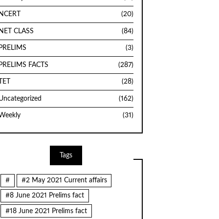
NCERT
(20)
NET CLASS
(84)
PRELIMS
(3)
PRELIMS FACTS
(287)
TET
(28)
Uncategorized
(162)
Weekly
(31)
Tags
#
#2 May 2021 Current affairs
#8 June 2021 Prelims fact
#18 June 2021 Prelims fact