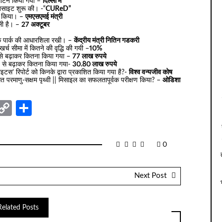
द्घाटन किया गया –
दिल्ली में
वेबसाइट शुरू की। -“
CUReD”
्च किया। –
एमएसएमई मंत्री
ाली है। –
27 अक्टूबर
िक पार्क की आधारशिला रखी। –
केंद्रीय मंत्री नितिन गडकरी
्च सीमा में कितने की वृद्धि की गयी –
10%
 से बढ़ाकर कितना किया गया –
77 लाख रुपये
े से बढ़ाकर कितना किया गया-
30.80 लाख रुपये
डाइटस’ रिपोर्ट को किनके द्वारा प्रकाशित किया गया है?-
विश्व वन्यजीव कोष
कसित परमाणु-सक्षम पृथ्वी || मिसाइल का सफलतापूर्वक परीक्षण किया? –
ओडिशा
nger
sage
elegram
Copy
Share
Link
0
Next Post
Related Posts