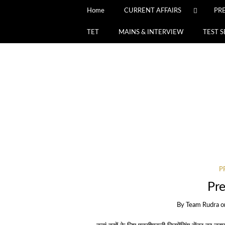
Home
CURRENT AFFAIRS
PR
TET
MAINS & INTERVIEW
TEST S
P
Pre
By
Team Rudra
o