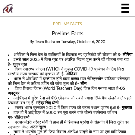
PRELIMS FACTS
Prelims Facts
By
Team Rudra
on
Tuesday, October 6, 2020
अमेरिका ने जिस देश के व्यक्तियों के खिलाफ नए प्रतिबंधों की घोषणा की है-
सीरिया
इसरो साल 2025 में जिस ग्रह पर अंतरिक्ष मिशन शुरू करने की योजना बना रहा
है-
शुक्र ग्रह
विश्व स्वास्थ्य संगठन (WHO) ने कुशल COVID-19 प्रबंधन के लिए जिस
भारतीय राज्य सरकार की प्रशंसा की है-
ओडिशा
भारत ने औषधियों में इस्तेमाल होने वाला कच्चा माल सेफ्ट्रिजोन सोडियम स्टेराइल
की जिस देश से कथित डंपिंग की जांच शुरू की है
– चीन
विश्व शिक्षक दिवस (World Teachers Day) जिस दिन मनाया जाता है-
05
अक्टूबर
आईपीएल में सुरेश रैना को पीछे छोड़कर जो सबसे ज्यादा 194 मैच खेलने वाले पहले
खिलाड़ी बन गए हैं-
महेंद्र सिंह धोनी
स्वच्छ भारत पुरस्कार 2020 में जिस राज्य को पहला स्थान प्राप्त हुआ है-
गुजरात
हाल ही में आईपीएल में 5000 रन पूरा करने वाले तीसरे बल्लेबाज जो बन
गए-
रोहित शर्मा
प्रधानमंत्री नरेंद्र मोदी ने हाल ही में हिमाचल प्रदेश के रोहतांग में जिस सुरंग का
उद्घाटन किए-
अटल सुरंग
नासा ने भारतीय मूल की जिस दिवंगत अंतरिक्ष यात्री के नाम पर एक वाणिज्यिक