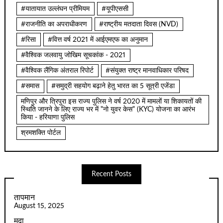
#यातायात उल्लंघन प्रीमियम
#यूपीएससी
#राजनीति का अपराधीकरण
#राष्ट्रीय मतदाता दिवस (NVD)
#रिसा
#वित्त वर्ष 2021 में आईएमएफ का अनुमान
#वैश्विक जलवायु जोखिम सूचकांक - 2021
#वैश्विक लैंगिक अंतराल रिपोर्ट
#संयुक्त राष्ट्र मानवाधिकार परिषद
#समास
#समुद्री सहयोग बढ़ाने हेतु भारत का 5 सूत्री एजेंडा
मणिपुर और त्रिपुरा इस राज्य पुलिस ने वर्ष 2020 में मामलों या शिकायतों की
स्थिति जानने के लिए राज्य भर में "नो युवर केस" (KYC) योजना का आरंभ
किया - हरियाणा पुलिस
श्रमशक्ति पोर्टल
Recent Posts
तापमान
August 15, 2025
मृदा