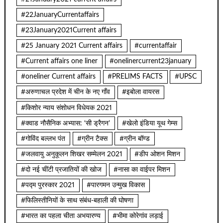
#22JanuaryCurrentaffairs
#23January2021Current affairs
#25 January 2021 Current affairs
#currentaffair
#Current affairs one liner
#onelinercurrent23january
#oneliner Current affairs
#PRELIMS FACTS
#UPSC
#अरुणाचल प्रदेश में चीन के नए गाँव
#इबोला वायरस
#किशोर न्याय संशोधन विधेयक 2021
#क्वाड नौसैनिक अभ्यास: ‘सी ड्रैगन’
#खेलो इंडिया यूथ गेम्स
#गोविंद बल्लभ पंत
#ग्रीन टैक्स
#ग्रीन बॉण्ड
#जलवायु अनुकूलन शिखर सम्मेलन 2021
#डीप ओशन मिशन
#दो नई चींटी प्रजातियों की खोज
#नासा का वाईपर मिशन
#पद्म पुरस्कार 2021
#पारगमन उन्मुख विकास
#फिलिस्तीनियों के साथ संबंध-बहाली की घोषणा
#भारत का पहला चीता अभयारण्य
#भीमा कोरेगांव लड़ाई