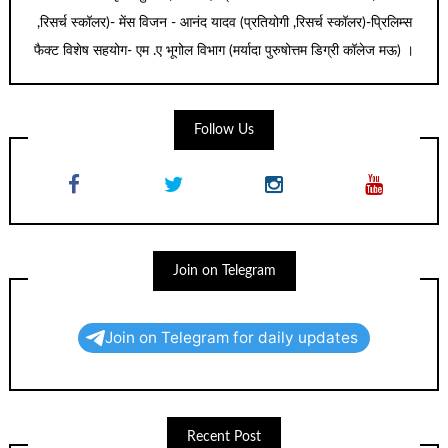
,रिसर्च स्कॉलर)- मेंस विजन - आनंद यादव (प्रतियोगी ,रिसर्च स्कॉलर)-प्रिलिम्स
फैक्ट विशेष सहयोग- एम .ए भूगोल विभाग (मर्यादा पुरुषोत्तम डिग्री कॉलेज मऊ) ।
Follow Us
Join on Telegram
Join on Telegram for daily updates
Recent Post