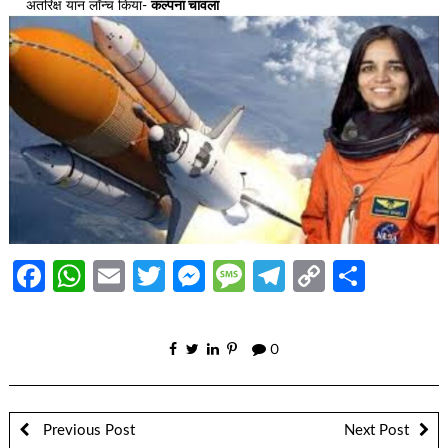
अंतरिक्ष यान लॉन्च किया-
कल्पना चावला
Facebook
WhatsApp
Email
Twitter
Messenger
Message
Telegram
Copy
Share
Link
0
Previous Post
Next Post