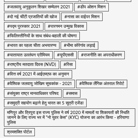
#जलवायु अनुकूलन शिखर सम्मेलन 2021
#डीप ओशन मिशन
#दो नई चींटी प्रजातियों की खोज
#नासा का वाईपर मिशन
#पद्म पुरस्कार 2021
#पारगमन उन्मुख विकास
#फिलिस्तीनियों के साथ संबंध-बहाली की घोषणा
#भारत का पहला चीता अभयारण्य
#भीमा कोरेगांव लड़ाई
#यातायात उल्लंघन प्रीमियम
#यूपीएससी
#राजनीति का अपराधीकरण
#राष्ट्रीय मतदाता दिवस (NVD)
#रिसा
#वित्त वर्ष 2021 में आईएमएफ का अनुमान
#वैश्विक जलवायु जोखिम सूचकांक - 2021
#वैश्विक लैंगिक अंतराल रिपोर्ट
#संयुक्त राष्ट्र मानवाधिकार परिषद
#समास
#समुद्री सहयोग बढ़ाने हेतु भारत का 5 सूत्री एजेंडा
मणिपुर और त्रिपुरा इस राज्य पुलिस ने वर्ष 2020 में मामलों या शिकायतों की स्थिति
जानने के लिए राज्य भर में "नो युवर केस" (KYC) योजना का आरंभ किया - हरियाणा
पुलिस
श्रमशक्ति पोर्टल