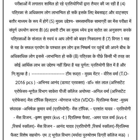
परीक्षाओं में लगातार शामिल हो रहे प्रतियोगियों द्वारा तैयार की जा रही है (4)
पत्रिका से अधिकतम लोग लाभान्वित हो सकें इसके लिए बेबसाइट और वाट्सएप
बतौर माध्यम के रूप में होगें (5) मुख्य उद्देश्य- समसामयिक सामाग्री का मेंस परीक्षा में
संपूर्ण उपयोग करना हैl (6) हमारी टीम का मुख्य ध्येय इस स्रोत का अनुसरण करके
पत्रिकाओं के संजाल से स्वयं व आप लोगों को बाहर निकालना है (7) विगत 1 माह
से यह के सफल प्रयोग के पश्चात हम लोग इस निष्कर्ष पर पहुंचें की अपने बीच के
अधिकाधिक लोग इससे -लाभान्वित हो सकें (8) पत्रिका के पीछे किसी भी तरह का
कोई आर्थिक लाभ का उद्देश्य नहीं छिपा है यह पूर्णत: प्रतियोगी हित में है और
नि:शुल्क है। --------------------- टीम रूद्रा - मुख्य मेंटर - वीरेेस वर्मा (T.O-
2016 pcs ) -अभिनव आनंद (डायट प्रवक्ता) -डॉ० संत लाल (अस्सिटेंट
प्रोफेसर-भूगोल विभाग साकेत पीजी कॉलेज अयोघ्या -अनिल वर्मा (अस्सिटेंट
प्रोफेसर) मेंस टॉपिक क्रिएटर -योगराज पटेल (VDO)- प्रिलिम्स फैक्ट -मुख्य
संपादक -अभिषेक कुमार वर्मा (प्रतियोगी)- मेंस टॉपिक. - प्रशांत यादव - प्रतियोगी
- मेंस विजन. -कृष्ण कुमार (kvs -t ) प्रिलिम्स फैक्ट. -अमर पाल वर्मा (kvs-t
,रिसर्च स्कॉलर)- मेंस विजन - आनंद यादव (प्रतियोगी ,रिसर्च स्कॉलर)-प्रिलिम्स
फैक्ट विशेष सहयोग- एम .ए भूगोल विभाग (मर्यादा पुरुषोत्तम डिग्री कॉलेज मऊ) ।