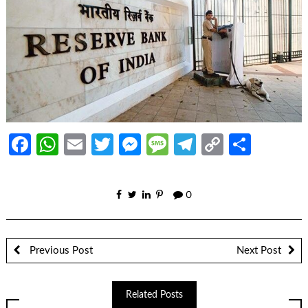
Facebook
WhatsApp
Email
Twitter
Messenger
Message
Telegram
Copy
Share
Link
0
Previous Post
Next Post
Related Posts