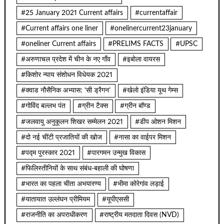
#25 January 2021 Current affairs
#currentaffair
#Current affairs one liner
#onelinercurrent23january
#oneliner Current affairs
#PRELIMS FACTS
#UPSC
#अरुणाचल प्रदेश में चीन के नए गाँव
#इबोला वायरस
#किशोर न्याय संशोधन विधेयक 2021
#क्वाड नौसैनिक अभ्यास: ‘सी ड्रैगन’
#खेलो इंडिया यूथ गेम्स
#गोविंद बल्लभ पंत
#ग्रीन टैक्स
#ग्रीन बॉण्ड
#जलवायु अनुकूलन शिखर सम्मेलन 2021
#डीप ओशन मिशन
#दो नई चींटी प्रजातियों की खोज
#नासा का वाईपर मिशन
#पद्म पुरस्कार 2021
#पारगमन उन्मुख विकास
#फिलिस्तीनियों के साथ संबंध-बहाली की घोषणा
#भारत का पहला चीता अभयारण्य
#भीमा कोरेगांव लड़ाई
#यातायात उल्लंघन प्रीमियम
#यूपीएससी
#राजनीति का अपराधीकरण
#राष्ट्रीय मतदाता दिवस (NVD)