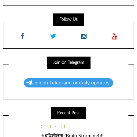
Follow Us
Join on Telegram
Join on Telegram for daily updates
Recent Post
CTET
TET
⚜️बुद्धिशीलता (Brain Storming)⚜️