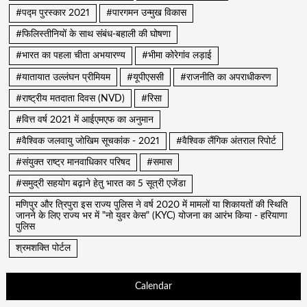
#पद्म पुरस्कार 2021
#पारगमन उन्मुख विकास
#फिलिस्तीनियों के साथ संबंध-बहाली की घोषणा
#भारत का पहला चीता अभयारण्य
#भीमा कोरेगांव लड़ाई
#यातायात उल्लंघन प्रीमियम
#यूपीएससी
#राजनीति का अपराधीकरण
#राष्ट्रीय मतदाता दिवस (NVD)
#रिसा
#वित्त वर्ष 2021 में आईएमएफ का अनुमान
#वैश्विक जलवायु जोखिम सूचकांक - 2021
#वैश्विक लैंगिक अंतराल रिपोर्ट
#संयुक्त राष्ट्र मानवाधिकार परिषद
#समास
#समुद्री सहयोग बढ़ाने हेतु भारत का 5 सूत्री एजेंडा
मणिपुर और त्रिपुरा इस राज्य पुलिस ने वर्ष 2020 में मामलों या शिकायतों की स्थिति
जानने के लिए राज्य भर में "नो युवर केस" (KYC) योजना का आरंभ किया - हरियाणा
पुलिस
श्रमशक्ति पोर्टल
Calendar