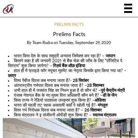
PRELIMS FACTS
Prelims Facts
By
Team Rudra
on
Tuesday, September 29, 2020
भारत किस देश के साथ समुद्री अभ्यास जिमेक्स कर रहा है? –
जापान
किसने कहा है की जनवरी 2021 से बैंक चेक की जाँच के लिए “पॉजिटिव पे
सिस्टम” शुरू किया जायेगा? –
रिज़र्व बैंक ऑफ़ इंडिया
हाल ही में फ्राइडे फॉर फ्यूचर मूवमेंट का नेतृत्व किसके द्वारा किया गया था? –
छात्र
विश्व रैबीज दिवस कब मनाया जाता है?-
28 सितंबर
अंतरास्ट्रीय गर्भपात दिवस कब मनाया जाता है? –
28 सितम्बर
अभी हाल ही में जसवंत सिंह का निधन हुआ है वो कौन थे? –
पूर्व केंद्रीय मंत्री
पंजाब नेशनल बैंक के नए मुख्य वित्त अधिकारी कौन बने है? –
डी के जैन
किस राज्य ने रेडियो पाठशाला उपक्रमं शुरू किया है? –
ओडिशा
भारत की पहली तट रक्षक अकादमी कहाँ पे खोली गई है?-
मंगलुरु
विश्व गर्भ निरोधक दिवस कब मनाया जाता है? –
26 सितम्बर
किस मंत्रालय ने इ संजीवनी ओपीडी शुरू किया है? –
स्वास्थ मंत्रालय