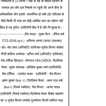
निकालना है (7) विगत 1 माह से यह के सफल प्रयोग के
पश्चात हम लोग इस निष्कर्ष पर पहुंचें की अपने बीच के
अधिकाधिक लोग इससे -लाभान्वित हो सकें (8) पत्रिका के
पीछे किसी भी तरह का कोई आर्थिक लाभ का उद्देश्य नहीं
छिपा है यह पूर्णत: प्रतियोगी हित में है और नि:शुल्क है। -
-------------------- टीम रूद्रा - मुख्य मेंटर - वीरेेस वर्मा
(T.O-2016 pcs ) -अभिनव आनंद (डायट प्रवक्ता)
-डॉ० संत लाल (अस्सिटेंट प्रोफेसर-भूगोल विभाग साकेत
पीजी कॉलेज अयोघ्या -अनिल वर्मा (अस्सिटेंट प्रोफेसर)
मेंस टॉपिक क्रिएटर -योगराज पटेल (VDO)- प्रिलिम्स
फैक्ट -मुख्य संपादक -अभिषेक कुमार वर्मा (प्रतियोगी)-
मेंस टॉपिक. - प्रशांत यादव - प्रतियोगी - मेंस विजन.
-कृष्ण कुमार (kvs -t ) प्रिलिम्स फैक्ट. -अमर पाल वर्मा
(kvs-t ,रिसर्च स्कॉलर)- मेंस विजन - आनंद यादव
(प्रतियोगी ,रिसर्च स्कॉलर)-प्रिलिम्स फैक्ट विशेष सहयोग-
एम .ए भूगोल विभाग (मर्यादा पुरुषोत्तम डिग्री कॉलेज मऊ)