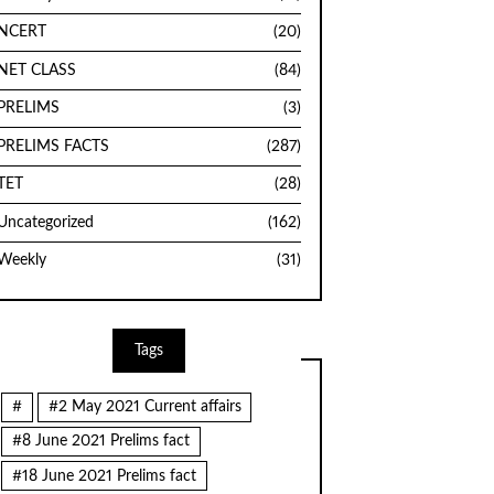
NCERT
(20)
NET CLASS
(84)
PRELIMS
(3)
PRELIMS FACTS
(287)
TET
(28)
Uncategorized
(162)
Weekly
(31)
Tags
#
#2 May 2021 Current affairs
#8 June 2021 Prelims fact
#18 June 2021 Prelims fact