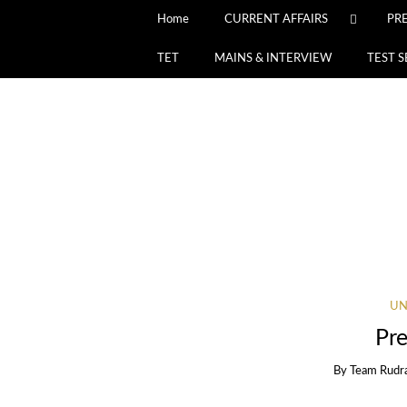
Home
CURRENT AFFAIRS
PR
TET
MAINS & INTERVIEW
TEST S
UN
Pre
By
Team Rudr