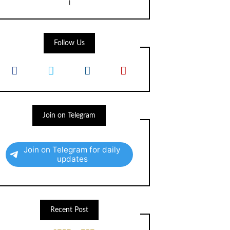
।
Follow Us
Join on Telegram
Join on Telegram for daily
updates
Recent Post