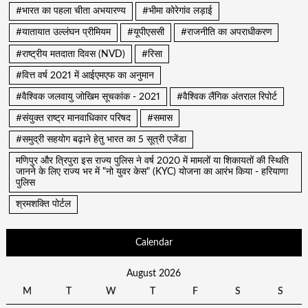
#भारत का पहला चीता अभयारण्य
#भीमा कोरेगांव लड़ाई
#यातायात उल्लंघन प्रीमियम
#यूपीएससी
#राजनीति का अपराधीकरण
#राष्ट्रीय मतदाता दिवस (NVD)
#रिसा
#वित्त वर्ष 2021 में आईएमएफ का अनुमान
#वैश्विक जलवायु जोखिम सूचकांक - 2021
#वैश्विक लैंगिक अंतराल रिपोर्ट
#संयुक्त राष्ट्र मानवाधिकार परिषद
#समास
#समुद्री सहयोग बढ़ाने हेतु भारत का 5 सूत्री एजेंडा
मणिपुर और त्रिपुरा इस राज्य पुलिस ने वर्ष 2020 में मामलों या शिकायतों की स्थिति
जानने के लिए राज्य भर में "नो युवर केस" (KYC) योजना का आरंभ किया - हरियाणा
पुलिस
श्रमशक्ति पोर्टल
Calendar
August 2026
M
T
W
T
F
S
S