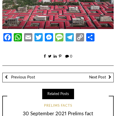
Facebook
WhatsApp
Email
Twitter
Messenger
Message
Telegram
Copy
Share
Link
0
Previous Post
Next Post
Related Posts
PRELIMS FACTS
30 September 2021 Prelims fact