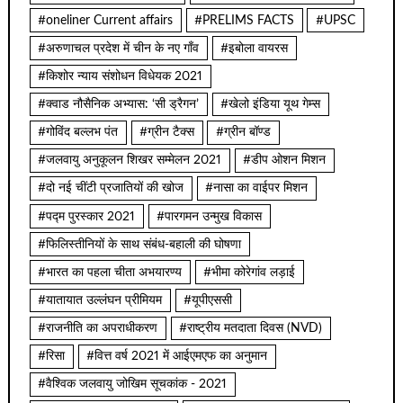
#oneliner Current affairs
#PRELIMS FACTS
#UPSC
#अरुणाचल प्रदेश में चीन के नए गाँव
#इबोला वायरस
#किशोर न्याय संशोधन विधेयक 2021
#क्वाड नौसैनिक अभ्यास: ‘सी ड्रैगन’
#खेलो इंडिया यूथ गेम्स
#गोविंद बल्लभ पंत
#ग्रीन टैक्स
#ग्रीन बॉण्ड
#जलवायु अनुकूलन शिखर सम्मेलन 2021
#डीप ओशन मिशन
#दो नई चींटी प्रजातियों की खोज
#नासा का वाईपर मिशन
#पद्म पुरस्कार 2021
#पारगमन उन्मुख विकास
#फिलिस्तीनियों के साथ संबंध-बहाली की घोषणा
#भारत का पहला चीता अभयारण्य
#भीमा कोरेगांव लड़ाई
#यातायात उल्लंघन प्रीमियम
#यूपीएससी
#राजनीति का अपराधीकरण
#राष्ट्रीय मतदाता दिवस (NVD)
#रिसा
#वित्त वर्ष 2021 में आईएमएफ का अनुमान
#वैश्विक जलवायु जोखिम सूचकांक - 2021