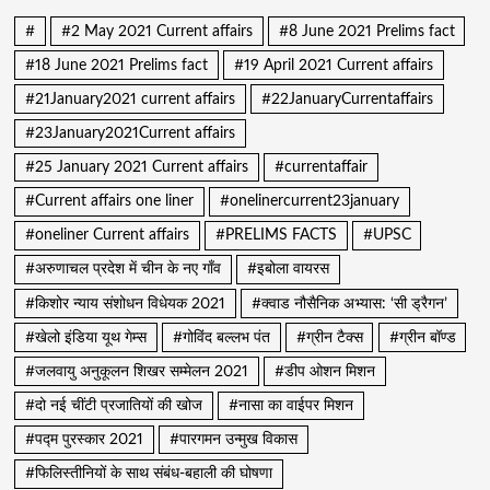
#
#2 May 2021 Current affairs
#8 June 2021 Prelims fact
#18 June 2021 Prelims fact
#19 April 2021 Current affairs
#21January2021 current affairs
#22JanuaryCurrentaffairs
#23January2021Current affairs
#25 January 2021 Current affairs
#currentaffair
#Current affairs one liner
#onelinercurrent23january
#oneliner Current affairs
#PRELIMS FACTS
#UPSC
#अरुणाचल प्रदेश में चीन के नए गाँव
#इबोला वायरस
#किशोर न्याय संशोधन विधेयक 2021
#क्वाड नौसैनिक अभ्यास: ‘सी ड्रैगन’
#खेलो इंडिया यूथ गेम्स
#गोविंद बल्लभ पंत
#ग्रीन टैक्स
#ग्रीन बॉण्ड
#जलवायु अनुकूलन शिखर सम्मेलन 2021
#डीप ओशन मिशन
#दो नई चींटी प्रजातियों की खोज
#नासा का वाईपर मिशन
#पद्म पुरस्कार 2021
#पारगमन उन्मुख विकास
#फिलिस्तीनियों के साथ संबंध-बहाली की घोषणा