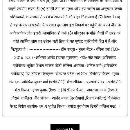
बतौर माध्यम के रूप में होगें (5) मुख्य उद्देश्य- समसामयिक सामाग्री का मेंस परीक्षा में
संपूर्ण उपयोग करना हैl (6) हमारी टीम का मुख्य ध्येय इस स्रोत का अनुसरण करके
पत्रिकाओं के संजाल से स्वयं व आप लोगों को बाहर निकालना है (7) विगत 1 माह
से यह के सफल प्रयोग के पश्चात हम लोग इस निष्कर्ष पर पहुंचें की अपने बीच के
अधिकाधिक लोग इससे -लाभान्वित हो सकें (8) पत्रिका के पीछे किसी भी तरह का
कोई आर्थिक लाभ का उद्देश्य नहीं छिपा है यह पूर्णत: प्रतियोगी हित में है और
नि:शुल्क है। --------------------- टीम रूद्रा - मुख्य मेंटर - वीरेेस वर्मा (T.O-
2016 pcs ) -अभिनव आनंद (डायट प्रवक्ता) -डॉ० संत लाल (अस्सिटेंट
प्रोफेसर-भूगोल विभाग साकेत पीजी कॉलेज अयोघ्या -अनिल वर्मा (अस्सिटेंट
प्रोफेसर) मेंस टॉपिक क्रिएटर -योगराज पटेल (VDO)- प्रिलिम्स फैक्ट -मुख्य
संपादक -अभिषेक कुमार वर्मा (प्रतियोगी)- मेंस टॉपिक. - प्रशांत यादव - प्रतियोगी
- मेंस विजन. -कृष्ण कुमार (kvs -t ) प्रिलिम्स फैक्ट. -अमर पाल वर्मा (kvs-t
,रिसर्च स्कॉलर)- मेंस विजन - आनंद यादव (प्रतियोगी ,रिसर्च स्कॉलर)-प्रिलिम्स
फैक्ट विशेष सहयोग- एम .ए भूगोल विभाग (मर्यादा पुरुषोत्तम डिग्री कॉलेज मऊ) ।
Follow Us